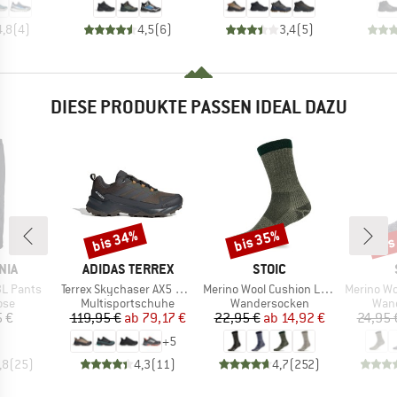
4,8
(
4
)
4,5
(
6
)
3,4
(
5
)
DIESE PRODUKTE PASSEN IDEAL DAZU
bis 34%
bis 35%
bis
Rabatt
Rabatt
Raba
MARKE
MARKE
NIA
ADIDAS TERREX
STOIC
Artikel
Artikel
Artikel
3L Pants
Terrex Skychaser AX5 GORE-TEX
Merino Wool Cushion Light Socks
Merino Wool C
gruppe
Produktgruppe
Produktgruppe
Prod
ose
Multisportschuhe
Wandersocken
Wan
eis
Preis
reduzierter Preis
Preis
reduzierter Preis
5 €
119,95 €
ab
79,17 €
22,95 €
ab
14,92 €
24,95 
+
5
,8
(
25
)
4,3
(
11
)
4,7
(
252
)