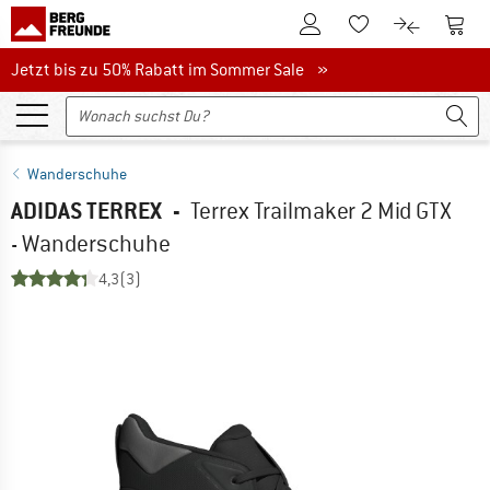
Zum Kundenkonto
Zum 
Zum Merkzettel.
Zum Produk
Jetzt bis zu 50% Rabatt im Sommer Sale
Jetzt bis zu 50% Rabatt im Sommer Sale »
Wanderschuhe
ADIDAS TERREX
-
Terrex Trailmaker 2 Mid GTX
- Wanderschuhe
4,3
(3)