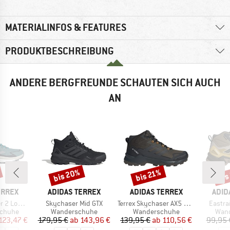
MATERIALINFOS & FEATURES
PRODUKTBESCHREIBUNG
ANDERE BERGFREUNDE SCHAUTEN SICH AUCH
AN
bis 20%
bis
bis 21%
Rabatt
Rabatt
Raba
MARKE
MARKE
MAR
ERREX
ADIDAS TERREX
ADIDAS TERREX
ADID
Artikel
Artikel
Artikel
 Low GTX
Skychaser Mid GTX
Terrex Skychaser AX5 Mid GORE-TEX
Eastrai
ppe
Produktgruppe
Produktgruppe
Prod
schuhe
Wanderschuhe
Wanderschuhe
Wan
eis
duzierter Preis
Preis
reduzierter Preis
Preis
reduzierter Preis
123,47 €
179,95 €
ab
143,96 €
139,95 €
ab
110,56 €
99,95 