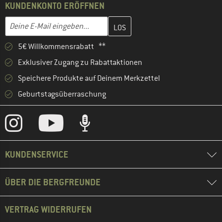
KUNDENKONTO ERÖFFNEN
Gib hier deine E-Mail-Adresse ein und erstelle im nächsten Schri
E-Mail-Adresse
5€ Willkommensrabatt **
Exklusiver Zugang zu Rabattaktionen
Speichere Produkte auf Deinem Merkzettel
Geburtstagsüberraschung
KUNDENSERVICE
ÜBER DIE BERGFREUNDE
VERTRAG WIDERRUFEN