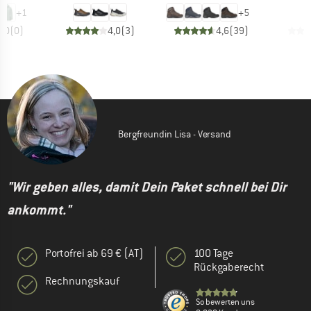
+
1
+
5
0,0
(
0
)
4,0
(
3
)
4,6
(
39
)
Bergfreundin Lisa - Versand
"Wir geben alles, damit Dein Paket schnell bei Dir
ankommt."
Portofrei ab 69 € (AT)
100 Tage
Rückgaberecht
Rechnungskauf
So bewerten uns