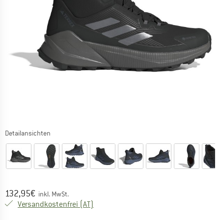
Detailansichten
Preis:
132,95
€
inkl. MwSt.
Österreich. Informationen zu den Versa
Versandkostenfrei
(AT)