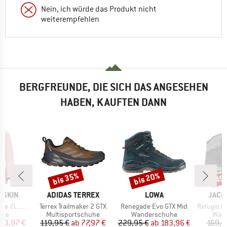
Nein, ich würde das Produkt nicht
weiterempfehlen
BERGFREUNDE, DIE SICH DAS ANGESEHEN
HABEN, KAUFTEN DANN
bis 35%
bis 20%
45
Rabatt
Rabatt
Raba
MARKE
MARKE
MARK
FSKIN
ADIDAS TERREX
LOWA
JACK
Artikel
Artikel
Artikel
L Jacket
Terrex Trailmaker 2 GTX
Renegade Evo GTX Mid
Refugio Pri
gruppe
Produktgruppe
Produktgruppe
Prod
cke
Multisportschuhe
Wanderschuhe
Wan
eis
duzierter Preis
Preis
reduzierter Preis
Preis
reduzierter Preis
83,97 €
119,95 €
ab
77,97 €
229,95 €
ab
183,96 €
169,9