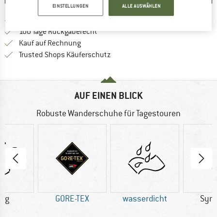
EINSTELLUNGEN
ALLE AUSWÄHLEN
Finde mehr Informationen zu den Versand
Portofrei ab 69 € (AT)
Gehe hier zu den Rückgabe-Richtlinie
100 Tage Rückgaberecht
Finde die Zahlungs-Infos hier! Öffnet sich 
Kauf auf Rechnung
Finde alle Infos hier!
Trusted Shops Käuferschutz
AUF EINEN BLICK
Robuste Wanderschuhe für Tagestouren
1 g
GORE-TEX
wasserdicht
Synt