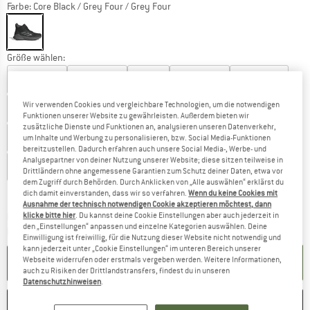
Farbe:
Core Black / Grey Four / Grey Four
Größe wählen:
EU
38 2/3
EU
39 1/3
EU
40
EU
40 2/3
EU
41 1/3
Wir verwenden Cookies und vergleichbare Technologien, um die notwendigen
EU
42
EU
42 2/3
EU
43 1/3
EU
44
EU
44 2/3
Funktionen unserer Website zu gewährleisten. Außerdem bieten wir
zusätzliche Dienste und Funktionen an, analysieren unseren Datenverkehr,
EU
45 1/3
EU
46
EU
46 2/3
EU
47 1/3
EU
48
um Inhalte und Werbung zu personalisieren, bzw. Social Media-Funktionen
bereitzustellen. Dadurch erfahren auch unsere Social Media-, Werbe- und
Analysepartner von deiner Nutzung unserer Website; diese sitzen teilweise in
EU
49 1/3
EU
50 2/3
Drittländern ohne angemessene Garantien zum Schutz deiner Daten, etwa vor
dem Zugriff durch Behörden. Durch Anklicken von „Alle auswählen“ erklärst du
Größentabelle
dich damit einverstanden, dass wir so verfahren.
Wenn du keine Cookies mit
Ausnahme der technisch notwendigen Cookie akzeptieren möchtest, dann
Der Link öffnet sich in einer Infobox und beinhaltet
Lieferzeit: 2-4 Werktage
klicke bitte hier
. Du kannst deine Cookie Einstellungen aber auch jederzeit in
den „Einstellungen“ anpassen und einzelne Kategorien auswählen. Deine
Menge:
Einwilligung ist freiwillig, für die Nutzung dieser Website nicht notwendig und
kann jederzeit unter „Cookie Einstellungen“ im unteren Bereich unserer
IN DEN WARENKORB
Webseite widerrufen oder erstmals vergeben werden. Weitere Informationen,
auch zu Risiken der Drittlandstransfers, findest du in unseren
Datenschutzhinweisen
.
MERKEN
VERGLEICHEN