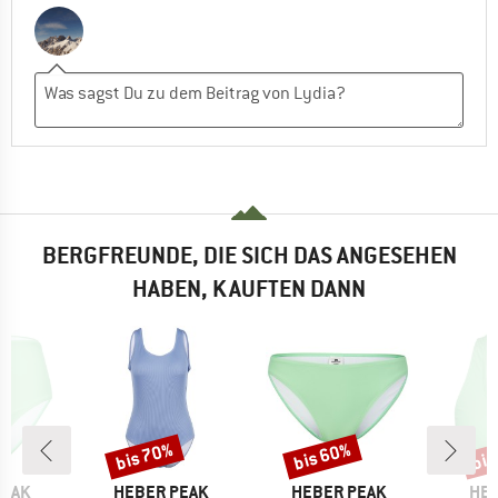
BERGFREUNDE, DIE SICH DAS ANGESEHEN
HABEN, KAUFTEN DANN
bis 70%
bis 60%
bis
Rabatt
Rabatt
Raba
MARKE
MARKE
MA
PEAK
HEBER PEAK
HEBER PEAK
HEB