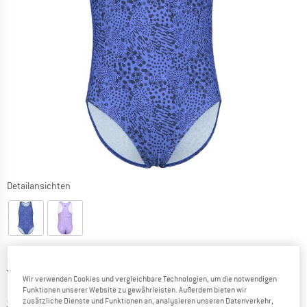
Detailansichten
Ursprünglicher Preis :
Preis:
44,95
€
Wir verwenden Cookies und vergleichbare Technologien, um die notwendigen
13,49
€
inkl. MwSt.
Funktionen unserer Website zu gewährleisten. Außerdem bieten wir
Informationen zu den Versandkosten. Öffnet sich in ei
zusätzliche Dienste und Funktionen an, analysieren unseren Datenverkehr,
zzgl. Versandkosten