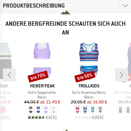
PRODUKTBESCHREIBUNG
ANDERE BERGFREUNDE SCHAUTEN SICH AUCH
AN
bis 70%
bis 50%
bis
Rabatt
Rabatt
Raba
MARKE
MARKE
PEAK
HEBER PEAK
TROLLKIDS
Artikel
Artikel
Artikel
ardshorts
Kid's SeapineHe.
Girl's Kvalvika Bikini
Girl's Kikko Sw
gruppe
Produktgruppe
Produktgruppe
Pr
orts
Bikini
Bikini
Ba
eis
duzierter Preis
Preis
reduzierter Preis
Preis
reduzierter Preis
0,49 €
44,95 €
ab
13,49 €
29,95 €
ab
14,98 €
24,95 
0,0
(
0
)
4,6
(
5
)
0,0
(
0
)