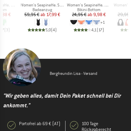
Artikel
Artikel
Artikel
s High Waist
Women's SeapineHe. Swimsuit
Women's SeapineHe. Bikini Pant
Women's SeapineHe
ruppe
Produktgruppe
Produktgruppe
P
ttom
Badeanzug
Bikini-Bottom
Bi
eis
duzierter Preis
Preis
reduzierter Preis
Preis
reduzierter Preis
2,88 €
59,95 €
ab
17,99 €
24,95 €
ab
9,98 €
29,95 
+
1
4,7
(
3
)
5,0
(
4
)
4,1
(
17
)
Bergfreundin Lisa - Versand
"Wir geben alles, damit Dein Paket schnell bei Dir
ankommt."
Portofrei ab 69 € (AT)
100 Tage
Rückgaberecht