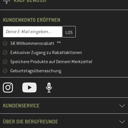
KAUF BEWUSST
KUNDENKONTO ERÖFFNEN
Gib hier deine E-Mail-Adresse ein und erstelle im nächsten Schri
E-Mail-Adresse
5€ Willkommensrabatt **
Exklusiver Zugang zu Rabattaktionen
Speichere Produkte auf Deinem Merkzettel
Geburtstagsüberraschung
KUNDENSERVICE
ÜBER DIE BERGFREUNDE