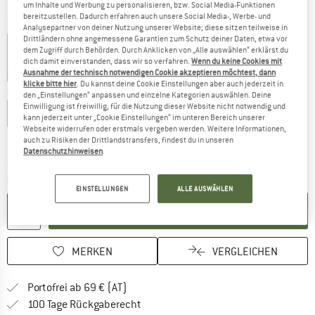
um Inhalte und Werbung zu personalisieren, bzw. Social Media-Funktionen
bereitzustellen. Dadurch erfahren auch unsere Social Media-, Werbe- und
Farbe:
Shining Blue / Dark Blue Print
Analysepartner von deiner Nutzung unserer Website; diese sitzen teilweise in
Drittländern ohne angemessene Garantien zum Schutz deiner Daten, etwa vor
dem Zugriff durch Behörden. Durch Anklicken von „Alle auswählen“ erklärst du
dich damit einverstanden, dass wir so verfahren.
Wenn du keine Cookies mit
Ausnahme der technisch notwendigen Cookie akzeptieren möchtest, dann
70%
70%
70%
70%
klicke bitte hier
. Du kannst deine Cookie Einstellungen aber auch jederzeit in
Größe wählen:
den „Einstellungen“ anpassen und einzelne Kategorien auswählen. Deine
Einwilligung ist freiwillig, für die Nutzung dieser Website nicht notwendig und
EU
92
EU
104
EU
116
EU
128
EU
140
EU
152
kann jederzeit unter „Cookie Einstellungen“ im unteren Bereich unserer
Webseite widerrufen oder erstmals vergeben werden. Weitere Informationen,
Größentabelle
auch zu Risiken der Drittlandstransfers, findest du in unseren
Datenschutzhinweisen
.
Der Link öffnet sich in einer Infobox und beinhaltet
Lieferzeit: 2-4 Werktage
Menge:
EINSTELLUNGEN
ALLE AUSWÄHLEN
IN DEN WARENKORB
MERKEN
VERGLEICHEN
Finde mehr Informationen zu den Versand
Portofrei ab 69 € (AT)
Gehe hier zu den Rückgabe-Richtlinie
100 Tage Rückgaberecht