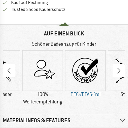
Finde die Zahlungs-Infos hier! Öffnet sich 
Kauf auf Rechnung
Finde alle Infos hier!
Trusted Shops Käuferschutz
AUF EINEN BLICK
Schöner Badeanzug für Kinder
faser
100%
PFC-/PFAS-frei
Str
Weiterempfehlung
MATERIALINFOS & FEATURES