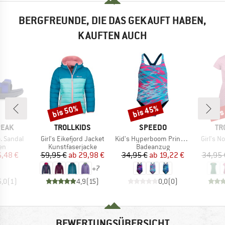
BERGFREUNDE, DIE DAS GEKAUFT HABEN,
KAUFTEN AUCH
bis 50%
bis 45%
bis
Rabatt
Rabatt
Raba
MARKE
MARKE
MA
PEAK
TROLLKIDS
SPEEDO
TR
Artikel
Artikel
Artikel
. Sandal
Girl's Eikefjord Jacket
Kid's Hyperboom Print Medalist One Piece
Girl's 
tgruppe
Produktgruppe
Produktgruppe
en
Kunstfaserjacke
Badeanzug
eis
duzierter Preis
Preis
reduzierter Preis
Preis
reduzierter Preis
6,48 €
59,95 €
ab
29,98 €
34,95 €
ab
19,22 €
34,95 
+
7
5,0
(
1
)
4,9
(
15
)
0,0
(
0
)
BEWERTUNGSÜBERSICHT