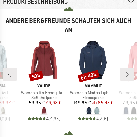
PRODUKTBESCHREIBUNG
ANDERE BERGFREUNDE SCHAUTEN SICH AUCH
AN
bis 43%
50%
25
Rabatt
Rabatt
Raba
MARKE
MARKE
BIA
VAUDE
MAMMUT
Artikel
Artikel
Artikel
d Softshell
Women's Itri Hoody Jacket
Women's Madris Light Midlayer Hooded Jacket
Women's Light Sof
ruppe
Produktgruppe
Produktgruppe
Pro
jacke
Softshelljacke
Fleecejacke
Soft
eis
duzierter Preis
Preis
reduzierter Preis
Preis
reduzierter Preis
69,97 €
159,95 €
79,98 €
149,95 €
ab
85,47 €
79,95 
0,0
(
0
)
4,7
(
35
)
4,7
(
6
)