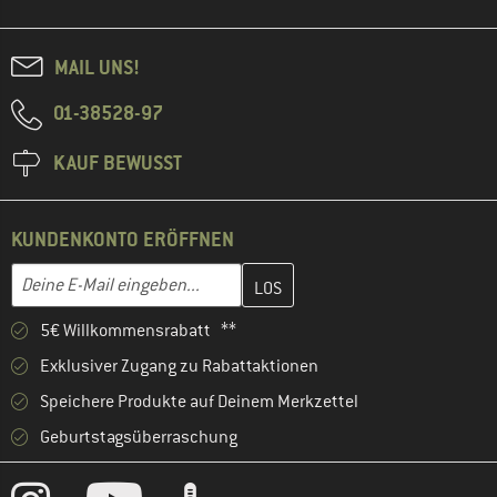
MAIL UNS!
01-38528-97
KAUF BEWUSST
KUNDENKONTO ERÖFFNEN
Gib hier deine E-Mail-Adresse ein und erstelle im nächsten Schri
E-Mail-Adresse
5€ Willkommensrabatt **
Exklusiver Zugang zu Rabattaktionen
Speichere Produkte auf Deinem Merkzettel
Geburtstagsüberraschung