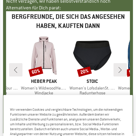
Nicht verzagen, wir haben selbstverständlich noch
Alternativen für Dich parat:
BERGFREUNDE, DIE SICH DAS ANGESEHEN
HABEN, KAUFTEN DANN
60%
20%
53
Rabatt
Rabatt
Raba
KE
C
MARKE
HEBER PEAK
MARKE
STOIC
Pants Light
Artikel
Women's WildwoodHe. Wind Jacket
Artikel
Women's LofsdalenSt. Bike Slip
Artikel
Women's Ma
gruppe
hose
Produktgruppe
Windjacke
Produktgruppe
Radunterhose
eis
duzierter Preis
6,48 €
104,95 €
Preis
reduzierter Preis
41,98 €
39,95 €
Preis
reduzierter Preis
31,96 €
119,9
Wir verwenden Cookies und vergleichbare Technologien, um die notwendigen
,5
(
10
)
4,7
(
20
)
4,6
(
5
)
Funktionen unserer Website zu gewährleisten. Außerdem bieten wir
zusätzliche Dienste und Funktionen an, analysieren unseren Datenverkehr,
um Inhalte und Werbung zu personalisieren, bzw. Social Media-Funktionen
bereitzustellen. Dadurch erfahren auch unsere Social Media-, Werbe- und
Analysepartner von deiner Nutzung unserer Website; diese sitzen teilweise in