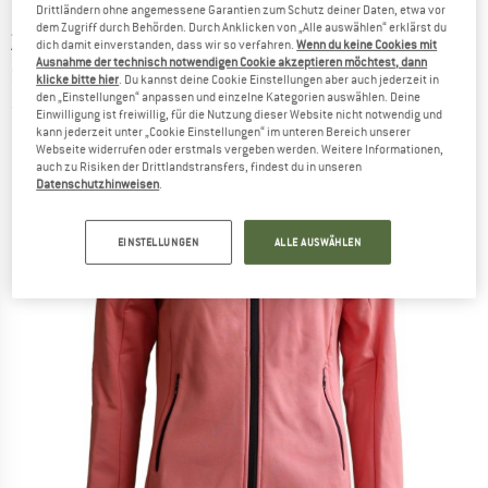
Drittländern ohne angemessene Garantien zum Schutz deiner Daten, etwa vor
dem Zugriff durch Behörden. Durch Anklicken von „Alle auswählen“ erklärst du
ZIMTSTERN
-
Women's Lepuz Jacket -
dich damit einverstanden, dass wir so verfahren.
Wenn du keine Cookies mit
Ausnahme der technisch notwendigen Cookie akzeptieren möchtest, dann
Softshelljacke
klicke bitte hier
. Du kannst deine Cookie Einstellungen aber auch jederzeit in
den „Einstellungen“ anpassen und einzelne Kategorien auswählen. Deine
(0)
Einwilligung ist freiwillig, für die Nutzung dieser Website nicht notwendig und
kann jederzeit unter „Cookie Einstellungen“ im unteren Bereich unserer
Webseite widerrufen oder erstmals vergeben werden. Weitere Informationen,
auch zu Risiken der Drittlandstransfers, findest du in unseren
Datenschutzhinweisen
.
EINSTELLUNGEN
ALLE AUSWÄHLEN