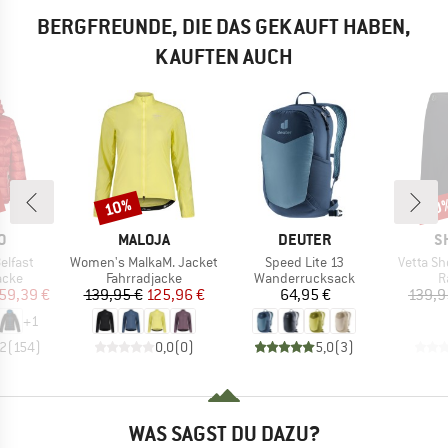
BERGFREUNDE, DIE DAS GEKAUFT HABEN,
KAUFTEN AUCH
10%
70
Rabatt
Raba
E
MARKE
MARKE
M
O
MALOJA
DEUTER
S
Artikel
Artikel
Artikel
elfast
Women's MalkaM. Jacket
Speed Lite 13
Vetta Sh
gruppe
Produktgruppe
Produktgruppe
P
acke
Fahrradjacke
Wanderrucksack
R
eis
duzierter Preis
Preis
reduzierter Preis
Preis
59,39 €
139,95 €
125,96 €
64,95 €
139,9
+
1
,2
(
154
)
0,0
(
0
)
5,0
(
3
)
WAS SAGST DU DAZU?