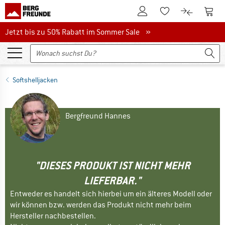
Zum Kundenkonto
Zum 
Zum Merkzettel.
Zum Produk
Jetzt bis zu 50% Rabatt im Sommer Sale
Jetzt bis zu 50% Rabatt im Sommer Sale »
Softshelljacken
Bergfreund Hannes
"DIESES PRODUKT IST NICHT MEHR
LIEFERBAR."
Entweder es handelt sich hierbei um ein älteres Modell oder
wir können bzw. werden das Produkt nicht mehr beim
Hersteller nachbestellen.