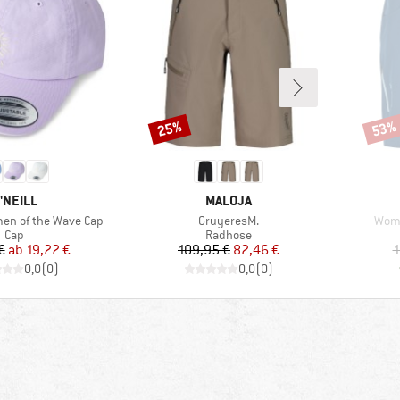
25%
53%
Rabatt
Rabat
ARKE
MARKE
'NEILL
MALOJA
Artikel
Artik
n of the Wave Cap
GruyeresM.
Wome
Produktgruppe
Produktgruppe
Cap
Radhose
Preis
reduzierter Preis
Preis
reduzierter Preis
€
ab
19,22 €
109,95 €
82,46 €
1
0,0
(
0
)
0,0
(
0
)