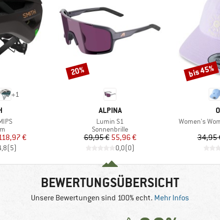
bis 45%
20%
Rabatt
Rabatt
+
1
E
MARKE
M
H
ALPINA
O
Artikel
Artikel
MIPS
Lumin S1
Women's Wome
tgruppe
Produktgruppe
lm
Sonnenbrille
eis
duzierter Preis
Preis
reduzierter Preis
118,97 €
69,95 €
55,96 €
34,95 
4,8
(
5
)
0,0
(
0
)
BEWERTUNGSÜBERSICHT
Unsere Bewertungen sind 100% echt.
Mehr Infos