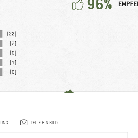
96%
EMPFE
(22)
(2)
(0)
(1)
(0)
TUNG
TEILE EIN BILD