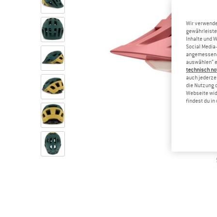
Wir verwende
gewährleiste
Inhalte und 
Social Media-
angemessene 
auswählen“ e
technisch no
auch jederzei
die Nutzung 
Webseite wid
findest du i