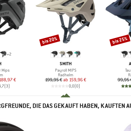
bis 20%
bis 25%
Rabatt
Rabatt
+
2
E
MARKE
H
SMITH
Artikel
Arti
3 Mips
Payroll MIPS
Tau
tgruppe
Produktgruppe
P
lm
Radhelm
R
eis
duzierter Preis
Preis
reduzierter Preis
188,97 €
199,95 €
ab
159,96 €
99,95 
4,7
(
3
)
0,0
(
0
)
GFREUNDE, DIE DAS GEKAUFT HABEN, KAUFTEN 