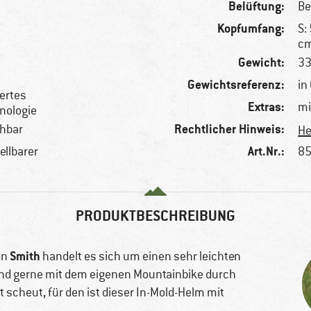
Belüftung:
Be
Kopfumfang:
S:
cm
Gewicht:
33
Gewichtsreferenz:
in 
ertes
Extras:
mi
hnologie
Rechtlicher Hinweis:
hbar
He
Art.Nr.:
ellbarer
85
PRODUKTBESCHREIBUNG
Smith
on
handelt es sich um einen sehr leichten
 und gerne mit dem eigenen Mountainbike durch
 scheut, für den ist dieser In-Mold-Helm mit