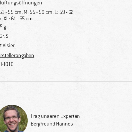
lüftungsöffnungen
 51 - 55 cm; M: 55 - 59 cm; L: 59 - 62
; XL: 61 - 65 cm
5 g
Gr. S
t Visier
rstellerangaben
1-1010
Frag unseren Experten
Bergfreund Hannes