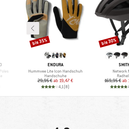
bis 35%
bis 30%
Rabatt
Rabatt
MARKE
MARK
D
ENDURA
SMIT
Artikel
Artikel
Poles
Hummvee Lite Icon Handschuh
Network 
Produktgruppe
Produk
ke
Handschuhe
Radhe
Preis
reduzierter Preis
Pr
re
29,95 €
ab
19,47 €
169,95 €
ab
)
4,1
(
8
)