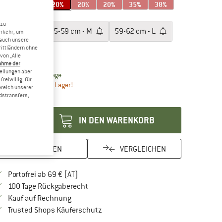
20%
20%
20%
35%
38%
röße:
51-55 cm - S
 zu
51-55 cm - S
55-59 cm - M
59-62 cm - L
erkehr, um
 auch unsere
rittländern ohne
61-65 cm - XL
von „Alle
ahme der
tellungen aber
Der Link öffnet sich in einer Infobox und beinhaltet Lie
eferzeit: 2-4 Werktage
reiwillig, für
r noch einmal auf Lager!
ereich unserer
dstransfers,
enge:
IN DEN WARENKORB
MERKEN
VERGLEICHEN
Finde mehr Informationen zu den Versandkos
Portofrei ab 69 € (AT)
Gehe hier zu den Rückgabe-Richtlinien Öf
100 Tage Rückgaberecht
Finde die Zahlungs-Infos hier! Öffnet sich in 
Kauf auf Rechnung
Finde alle Infos hier!
Trusted Shops Käuferschutz