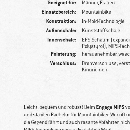
Geeignet für:
Männer,
Frauen
Einsatzbereich:
Mountainbike
Konstruktion:
In-Mold-Technologie
Außenschale:
Kunststoffschale
Innenschale:
EPS-Schaum (expandi
Polystyrol), MIPS-Tec
Polsterung:
herausnehmbar, wasc
Verschluss:
Drehverschluss, verst
Kinnriemen
Engage MIPS
Leicht, bequem und robust! Beim
v
und stabilen Radhelm für Mountainbiker. Wer oft
die Gegend fährt und auch rasante Abfahrten nicht
MIPS-Technologie genau die richtige Wahl.