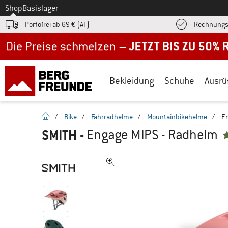
Zum
Shop
Basislager
Portofrei ab 69 € (AT)
Rechnungs
Jetzt bis zu 50% Rabatt im Sommer Sale
Bekleidung
Schuhe
Ausrü
Startseite
/
Bike
/
Fahrradhelme
/
Mountainbikehelme
/
E
SMITH
-
Engage MIPS - Radhelm