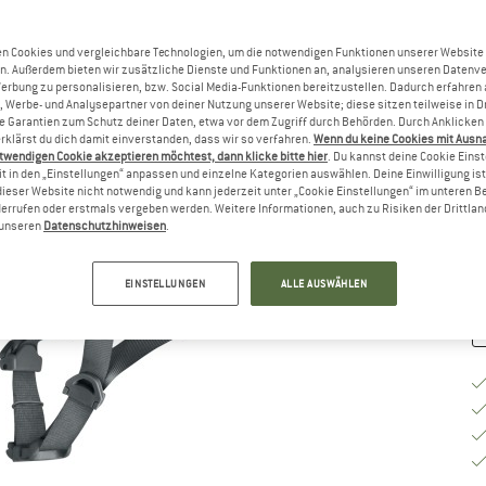
G
n Cookies und vergleichbare Technologien, um die notwendigen Funktionen unserer Website
n. Außerdem bieten wir zusätzliche Dienste und Funktionen an, analysieren unseren Datenv
Werbung zu personalisieren, bzw. Social Media-Funktionen bereitzustellen. Dadurch erfahren
, Werbe- und Analysepartner von deiner Nutzung unserer Website; diese sitzen teilweise in D
Garantien zum Schutz deiner Daten, etwa vor dem Zugriff durch Behörden. Durch Anklicken 
rklärst du dich damit einverstanden, dass wir so verfahren.
Wenn du keine Cookies mit Ausn
twendigen Cookie akzeptieren möchtest, dann klicke bitte hier
. Du kannst deine Cookie Eins
Li
t in den „Einstellungen“ anpassen und einzelne Kategorien auswählen. Deine Einwilligung ist f
Nu
dieser Website nicht notwendig und kann jederzeit unter „Cookie Einstellungen“ im unteren B
errufen oder erstmals vergeben werden. Weitere Informationen, auch zu Risiken der Drittlan
M
n unseren
Datenschutzhinweisen
.
EINSTELLUNGEN
ALLE AUSWÄHLEN