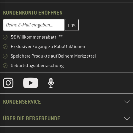
KUNDENKONTO ERÖFFNEN
Gib hier deine E-Mail-Adresse ein und erstelle im nächsten Schri
E-Mail-Adresse
5€ Willkommensrabatt **
Exklusiver Zugang zu Rabattaktionen
Speichere Produkte auf Deinem Merkzettel
Geburtstagsüberraschung
KUNDENSERVICE
ÜBER DIE BERGFREUNDE