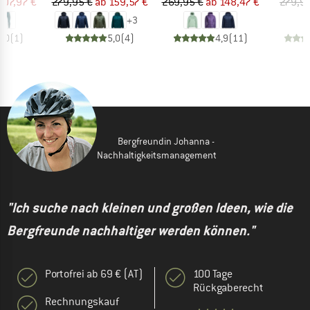
eis
duzierter Preis
Preis
reduzierter Preis
Preis
reduzierter Preis
107,97 €
279,95 €
ab
159,57 €
269,95 €
ab
148,47 €
279,9
+
3
5,0
(
1
)
5,0
(
4
)
4,9
(
11
)
Bergfreundin Johanna -
Nachhaltigkeitsmanagement
"Ich suche nach kleinen und großen Ideen, wie die
Bergfreunde nachhaltiger werden können."
Portofrei ab 69 € (AT)
100 Tage
Rückgaberecht
Rechnungskauf