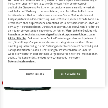
Funktionen unserer Website zu gewährleisten. Außerdem bieten wir
zusätzliche Dienste und Funktionen an, analysieren unseren Datenverkehr,
um Inhalte und Werbung zu personalisieren, bzw. Social Media-Funktionen
bereitzustellen. Dadurch erfahren auch unsere Social Media-, Werbe- und
Analysepartner von deiner Nutzung unserer Website; diese sitzen teilweise in
Drittländern ohne angemessene Garantien zum Schutz deiner Daten, etwa vor
PEAK PERFORMANCE
PEAK PERFORMANCE
dem Zugriff durch Behörden. Durch Anklicken von „Alle auswählen“ erklärst du
Street Bike Bag 2.3
Helium Aop Bum Bag
dich damit einverstanden, dass wir so verfahren.
Wenn du keine Cookies mit
Hüfttasche
Hüfttasche
Ausnahme der technisch notwendigen Cookie akzeptieren möchtest, dann
klicke bitte hier
. Du kannst deine Cookie Einstellungen aber auch jederzeit in
79,95 €
67,96 €
79,95 €
67,96 €
den „Einstellungen“ anpassen und einzelne Kategorien auswählen. Deine
(0)
(0)
Einwilligung ist freiwillig, für die Nutzung dieser Website nicht notwendig und
kann jederzeit unter „Cookie Einstellungen“ im unteren Bereich unserer
Webseite widerrufen oder erstmals vergeben werden. Weitere Informationen,
auch zu Risiken der Drittlandstransfers, findest du in unseren
Datenschutzhinweisen
.
EINSTELLUNGEN
ALLE AUSWÄHLEN
bis 20%