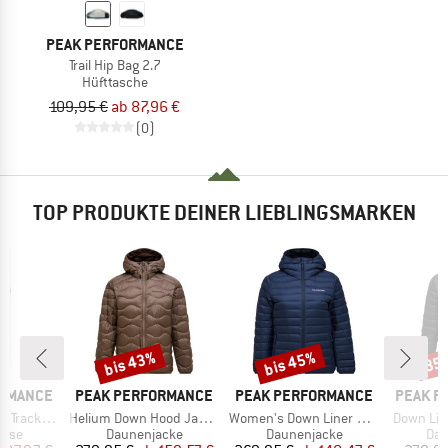
PEAK PERFORMANCE
Trail Hip Bag 2.7
Hüfttasche
109,95 €
ab 87,96 €
(0)
TOP PRODUKTE DEINER LIEBLINGSMARKEN
bis 43%
bis 45%
35
Rabatt
Rabatt
Raba
MARKE
MARKE
MARKE
ORMANCE
PEAK PERFORMANCE
PEAK PERFORMANCE
PEAK P
Artikel
Artikel
Artikel
ck Tights
Helium Down Hood Jacket
Women's Down Liner Hood Jacket
Down Lin
gruppe
Produktgruppe
Produktgruppe
Pro
hose
Daunenjacke
Daunenjacke
Dau