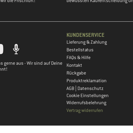
ir die Frischluft!
bewussten Kaufentscheidung un
KUNDENSERVICE
Lieferung & Zahlung
tt dein Kundenkonto
Bestellstatus
FAQs & Hilfe
s gerne aus - Wir sind auf Deine
Kontakt
nnt!
Rückgabe
Produktreklamation
|
AGB
Datenschutz
Cookie Einstellungen
Widerrufsbelehrung
Vertrag widerrufen