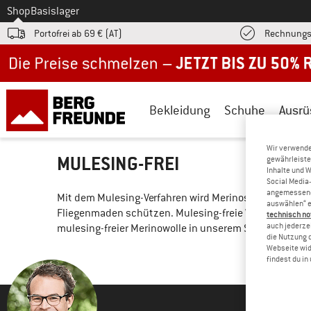
Zum
Shop
Basislager
Portofrei ab 69 € (AT)
Rechnungs
Jetzt bis zu 50% Rabatt im Sommer Sale
Bekleidung
Schuhe
Ausrü
Wir verwende
MULESING-FREI
gewährleiste
Inhalte und 
Social Media-
angemessene 
Mit dem Mulesing-Verfahren wird Merinoschafen ohne B
auswählen“ e
Fliegenmaden schützen. Mulesing-freie Wolle stammt a
technisch no
auch jederzei
mulesing-freier Merinowolle in unserem Shop findest 
die Nutzung 
Webseite wid
findest du i