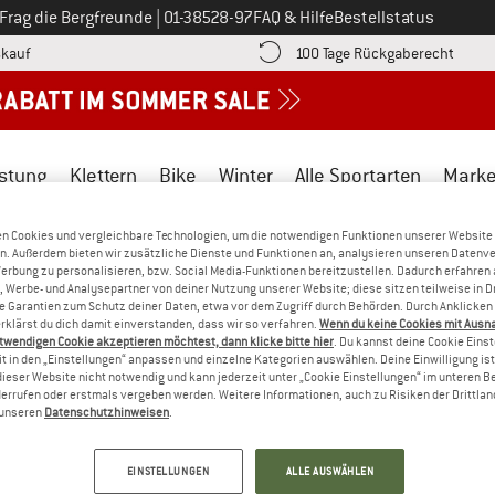
Ruf uns an unter
Frag die Bergfreunde
|
01-38528-97
FAQ & Hilfe
Bestellstatus
Finde die Zahlungs-Infos hier! Öffnet sich in einer Infobox
Gehe h
kauf
100 Tage Rückgaberecht
stung
Klettern
Bike
Winter
Alle Sportarten
Mark
n Cookies und vergleichbare Technologien, um die notwendigen Funktionen unserer Website
n. Außerdem bieten wir zusätzliche Dienste und Funktionen an, analysieren unseren Datenv
Werbung zu personalisieren, bzw. Social Media-Funktionen bereitzustellen. Dadurch erfahren
, Werbe- und Analysepartner von deiner Nutzung unserer Website; diese sitzen teilweise in D
Garantien zum Schutz deiner Daten, etwa vor dem Zugriff durch Behörden. Durch Anklicken 
etäubung in einer äußerst schmerzhaften Prozedur Haut am Gesäß en
rklärst du dich damit einverstanden, dass wir so verfahren.
Wenn du keine Cookies mit Ausn
lso von Tieren, bei dem das weit verbreitete und umstrittene Ver
twendigen Cookie akzeptieren möchtest, dann klicke bitte hier
. Du kannst deine Cookie Eins
t in den „Einstellungen“ anpassen und einzelne Kategorien auswählen. Deine Einwilligung ist f
du in unserem 
Blog
. 
dieser Website nicht notwendig und kann jederzeit unter „Cookie Einstellungen“ im unteren B
errufen oder erstmals vergeben werden. Weitere Informationen, auch zu Risiken der Drittlan
n unseren
Datenschutzhinweisen
.
EINSTELLUNGEN
ALLE AUSWÄHLEN