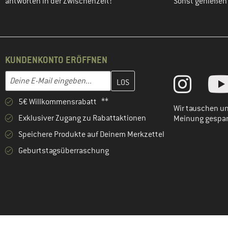
antworten in der Zwischenzeit!
Sonst genießen w
KUNDENKONTO ERÖFFNEN
Gib hier deine E-Mail-Adresse ein und erstelle im nächsten Schri
E-Mail-Adresse
5€ Willkommensrabatt **
Wir tauschen un
Exklusiver Zugang zu Rabattaktionen
Meinung gespa
Speichere Produkte auf Deinem Merkzettel
Geburtstagsüberraschung