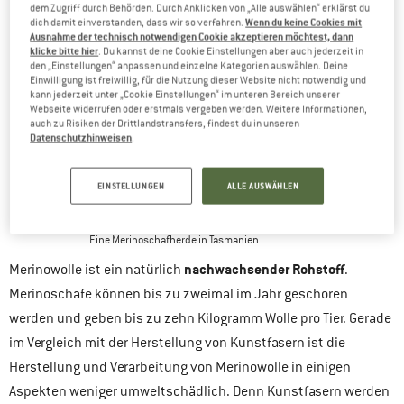
dem Zugriff durch Behörden. Durch Anklicken von „Alle auswählen“ erklärst du
Wenn du keine Cookies mit
dich damit einverstanden, dass wir so verfahren.
Ausnahme der technisch notwendigen Cookie akzeptieren möchtest, dann
klicke bitte hier
. Du kannst deine Cookie Einstellungen aber auch jederzeit in
den „Einstellungen“ anpassen und einzelne Kategorien auswählen. Deine
Einwilligung ist freiwillig, für die Nutzung dieser Website nicht notwendig und
kann jederzeit unter „Cookie Einstellungen“ im unteren Bereich unserer
Webseite widerrufen oder erstmals vergeben werden. Weitere Informationen,
auch zu Risiken der Drittlandstransfers, findest du in unseren
Datenschutzhinweisen
.
EINSTELLUNGEN
ALLE AUSWÄHLEN
Eine Merinoschafherde in Tasmanien
nachwachsender Rohstoff
Merinowolle ist ein natürlich
.
Merinoschafe können bis zu zweimal im Jahr geschoren
werden und geben bis zu zehn Kilogramm Wolle pro Tier. Gerade
im Vergleich mit der Herstellung von Kunstfasern ist die
Herstellung und Verarbeitung von Merinowolle in einigen
Aspekten weniger umweltschädlich. Denn Kunstfasern werden