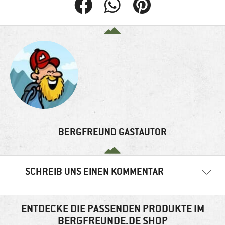
BERGFREUND GASTAUTOR
SCHREIB UNS EINEN KOMMENTAR
Deine E-Mail-Adresse wird nicht veröffentlicht.
Erforderliche
Felder sind mit
*
markiert
ENTDECKE DIE PASSENDEN PRODUKTE IM
BERGFREUNDE.DE SHOP