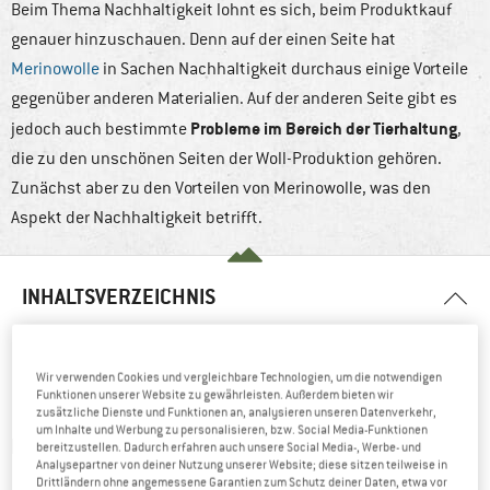
Beim Thema Nachhaltigkeit lohnt es sich, beim Produktkauf
genauer hinzuschauen. Denn auf der einen Seite hat
Merinowolle
in Sachen Nachhaltigkeit durchaus einige Vorteile
gegenüber anderen Materialien. Auf der anderen Seite gibt es
Probleme im Bereich der Tierhaltung
jedoch auch bestimmte
,
die zu den unschönen Seiten der Woll-Produktion gehören.
Zunächst aber zu den Vorteilen von Merinowolle, was den
Aspekt der Nachhaltigkeit betrifft.
INHALTSVERZEICHNIS
Nachhaltigkeit bei Merinowolle
Tierschutz
Wir verwenden Cookies und vergleichbare Technologien, um die notwendigen
Siegel auf der Wolle
Funktionen unserer Website zu gewährleisten. Außerdem bieten wir
zusätzliche Dienste und Funktionen an, analysieren unseren Datenverkehr,
um Inhalte und Werbung zu personalisieren, bzw. Social Media-Funktionen
NACHHALTIGKEIT BEI MERINOWOLLE
bereitzustellen. Dadurch erfahren auch unsere Social Media-, Werbe- und
Analysepartner von deiner Nutzung unserer Website; diese sitzen teilweise in
Drittländern ohne angemessene Garantien zum Schutz deiner Daten, etwa vor