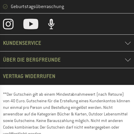
Geburtstagsüberraschung
KUNDENSERVICE
ÜBER DIE BERGFREUNDE
VERTRAG WIDERRUFEN
**Der Gutschein gilt ab einem Mindestabnahmewert (nach Retoure)
von 40 Euro. Gutscheine für die Erstellung eines Kundenkontos können
nur einmal pro Person und Bestellung eingelöst werden. Nicht
anwendbar auf die Kategorien Bücher & Karten, Outdoor Lebensmittel
sowie Gutscheine. Keine Barauszahlung möglich. Nicht mit anderen
Codes kombinierbar. Der Gutschein darf nicht weitergegeben oder
veröffentlicht werden.