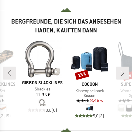
BERGFREUNDE, DIE SICH DAS ANGESEHEN
HABEN, KAUFTEN DANN
bis
15%
Rabatt
Raba
MARKE
GIBBON SLACKLINES
MARKE
MARK
CKLINES
COCOON
SUPE
Artikel
Shackles
Artikel
Artikel
Set
Kissenpacksack
Women
Preis
11,35 €
tgruppe
Produktgruppe
P
ne
Kissen
S
eis
Preis
reduzierter Preis
 €
9,95 €
8,46 €
39,95 
0,0
(
0
)
,7
(
15
)
5,0
(
2
)