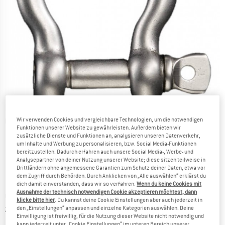
Wir verwenden Cookies und vergleichbare Technologien, um die notwendigen
Detailansichten
Funktionen unserer Website zu gewährleisten. Außerdem bieten wir
zusätzliche Dienste und Funktionen an, analysieren unseren Datenverkehr,
um Inhalte und Werbung zu personalisieren, bzw. Social Media-Funktionen
bereitzustellen. Dadurch erfahren auch unsere Social Media-, Werbe- und
Analysepartner von deiner Nutzung unserer Website; diese sitzen teilweise in
Drittländern ohne angemessene Garantien zum Schutz deiner Daten, etwa vor
dem Zugriff durch Behörden. Durch Anklicken von „Alle auswählen“ erklärst du
Preis:
11,35
€
inkl. MwSt.
dich damit einverstanden, dass wir so verfahren.
Wenn du keine Cookies mit
Ausnahme der technisch notwendigen Cookie akzeptieren möchtest, dann
Grundpreis:
9,85
€
/ m
klicke bitte hier
. Du kannst deine Cookie Einstellungen aber auch jederzeit in
Informationen zu den Versandkosten. Öffnet sich in ei
zzgl. Versandkosten
den „Einstellungen“ anpassen und einzelne Kategorien auswählen. Deine
Einwilligung ist freiwillig, für die Nutzung dieser Website nicht notwendig und
kann jederzeit unter „Cookie Einstellungen“ im unteren Bereich unserer