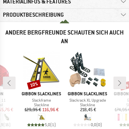
MATERIALINFOS & FEATURES
PRODUKTBESCHREIBUNG
ANDERE BERGFREUNDE SCHAUTEN SICH AUCH
AN
bis
10%
Rabatt
Raba
E
MARKE
MARKE
MARKE
ON
GIBBON SLACKLINES
GIBBON SLACKLINES
GIBBON
Artikel
Artikel
A
k 11
Slackframe
Slackrack XL Upgrade
G
tgruppe
Produktgruppe
Produktgruppe
P
il
Slackline
Slackline
S
eis
duzierter Preis
Preis
reduzierter Preis
Preis
55,76 €
129,95 €
116,96 €
218,45 €
174,95 
,9
(
16
)
5,0
(
1
)
0,0
(
0
)