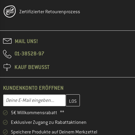
Zertifizierter Retourenprozess
MAIL UNS!
01-38528-97
KAUF BEWUSST
KUNDENKONTO ERÖFFNEN
Gib hier deine E-Mail-Adresse ein und erstelle im nächsten Schri
E-Mail-Adresse
5€ Willkommensrabatt **
Exklusiver Zugang zu Rabattaktionen
Speichere Produkte auf Deinem Merkzettel