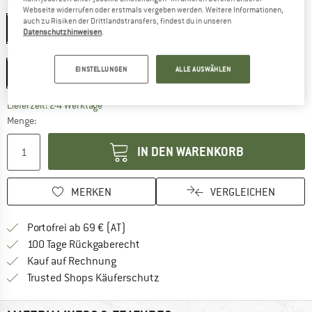
Farbe:
Stainless Steel
Webseite widerrufen oder erstmals vergeben werden. Weitere Informationen,
auch zu Risiken der Drittlandstransfers, findest du in unseren
Stainless Steel
Datenschutzhinweisen
.
Größe:
48 x 24 mm
EINSTELLUNGEN
ALLE AUSWÄHLEN
48 x 24 mm
Der Link öffnet sich in einer Infobox und beinhaltet
Lieferzeit: 2-4 Werktage
Menge:
IN DEN WARENKORB
MERKEN
VERGLEICHEN
Finde mehr Informationen zu den Versand
Portofrei ab 69 € (AT)
Gehe hier zu den Rückgabe-Richtlinie
100 Tage Rückgaberecht
Finde die Zahlungs-Infos hier! Öffnet sich 
Kauf auf Rechnung
Finde alle Infos hier!
Trusted Shops Käuferschutz