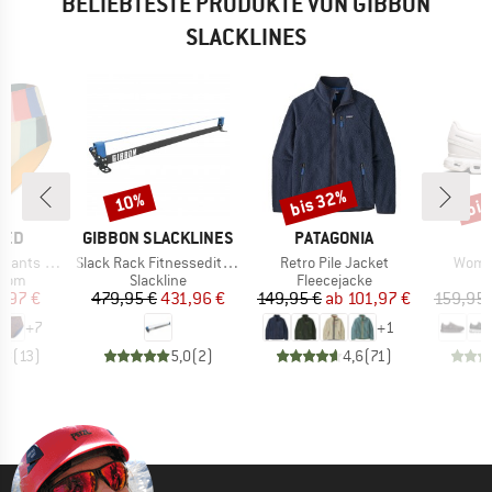
BELIEBTESTE PRODUKTE VON GIBBON
SLACKLINES
bis 32%
bis
10%
Rabatt
Rabatt
Raba
MARKE
MARKE
TED
GIBBON SLACKLINES
PATAGONIA
Artikel
Artikel
Artike
ts Slite
Slack Rack Fitnessedition
Retro Pile Jacket
Women
ruppe
Produktgruppe
Produktgruppe
P
ttom
Slackline
Fleecejacke
S
eis
duzierter Preis
Preis
reduzierter Preis
Preis
reduzierter Preis
3,97 €
479,95 €
431,96 €
149,95 €
ab
101,97 €
159,95 
+
7
+
1
,8
(
13
)
5,0
(
2
)
4,6
(
71
)