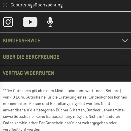
Geburtstagsüberraschung
KUNDENSERVICE
ÜBER DIE BERGFREUNDE
VERTRAG WIDERRUFEN
**Der Gutschein gilt ab einem Mindestabnahmewert (nach Retoure)
von 40 Euro. Gutscheine für die Erstellung eines Kundenkontos können
nur einmal pro Person und Bestellung eingelöst werden. Nicht
anwendbar auf die Kategorien Bücher & Karten, Outdoor Lebensmittel
sowie Gutscheine. Keine Barauszahlung möglich. Nicht mit anderen
Codes kombinierbar. Der Gutschein darf nicht weitergegeben oder
veröffentlicht werden.