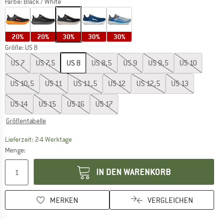
Farbe:
Black / White
20%
20%
30%
30%
30%
Größe: US
8
US
7
US
7,5
US
8
US
8,5
US
9
US
9,5
US
10
US
10,5
US
11
US
11,5
US
12
US
12,5
US
13
US
14
US
15
US
16
US
17
Größentabelle
Der Link öffnet sich in einer Infobox und beinhaltet
Lieferzeit: 2-4 Werktage
Menge:
IN DEN WARENKORB
MERKEN
VERGLEICHEN