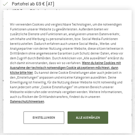
Finde mehr Informationen zu den Versand
Portofrei ab 69 € (AT)
Gehe hier zu den Rückgabe-Richtlinie
100 Tage Rückgaberecht
Finde die Zahlungs-Infos hier! Öffnet sich 
Kauf auf Rechnung
Wir verwenden Cookies und vergleichbare Technologien, um die notwendigen
Finde alle Infos hier!
Trusted Shops Käuferschutz
Funktionen unserer Website zu gewährleisten. Außerdem bieten wir
zusätzliche Dienste und Funktionen an, analysieren unseren Datenverkehr,
um Inhalte und Werbung zu personalisieren, bzw. Social Media-Funktionen
bereitzustellen. Dadurch erfahren auch unsere Social Media-, Werbe- und
Analysepartner von deiner Nutzung unserer Website; diese sitzen teilweise in
AUF EINEN BLICK
Drittländern ohne angemessene Garantien zum Schutz deiner Daten, etwa vor
dem Zugriff durch Behörden. Durch Anklicken von „Alle auswählen“ erklärst du
Komfortabler Laufschuh für festen Untergrund
dich damit einverstanden, dass wir so verfahren.
Wenn du keine Cookies mit
Ausnahme der technisch notwendigen Cookie akzeptieren möchtest, dann
klicke bitte hier
. Du kannst deine Cookie Einstellungen aber auch jederzeit in
den „Einstellungen“ anpassen und einzelne Kategorien auswählen. Deine
Einwilligung ist freiwillig, für die Nutzung dieser Website nicht notwendig und
kann jederzeit unter „Cookie Einstellungen“ im unteren Bereich unserer
Webseite widerrufen oder erstmals vergeben werden. Weitere Informationen,
auch zu Risiken der Drittlandstransfers, findest du in unseren
Datenschutzhinweisen
.
80 g
100%
Synthetik
586
EINSTELLUNGEN
ALLE AUSWÄHLEN
Weiterempfehlung