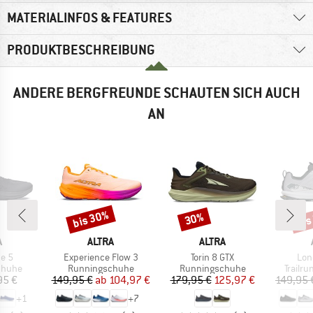
MATERIALINFOS & FEATURES
PRODUKTBESCHREIBUNG
ANDERE BERGFREUNDE SCHAUTEN SICH AUCH
AN
bis 30%
bis
30%
Rabatt
Rabatt
Raba
KE
MARKE
MARKE
A
ALTRA
ALTRA
Artikel
Artikel
Arti
e 5
Experience Flow 3
Torin 8 GTX
Lon
uppe
Produktgruppe
Produktgruppe
Produk
chuhe
Runningschuhe
Runningschuhe
Trailr
eis
Preis
reduzierter Preis
Preis
reduzierter Preis
95 €
149,95 €
ab
104,97 €
179,95 €
125,97 €
149,95 
+
1
+
7