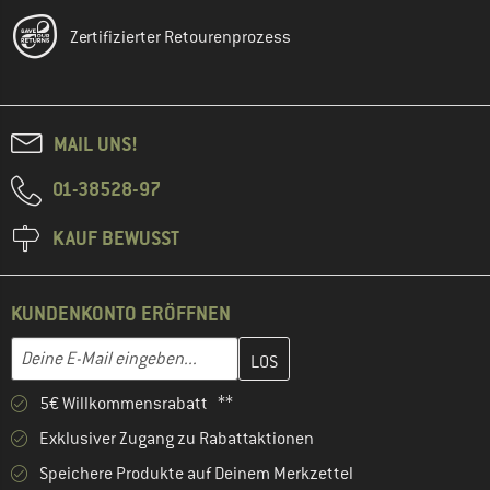
Zertifizierter Retourenprozess
MAIL UNS!
01-38528-97
KAUF BEWUSST
KUNDENKONTO ERÖFFNEN
Gib hier deine E-Mail-Adresse ein und erstelle im nächsten Schri
E-Mail-Adresse
5€ Willkommensrabatt **
Exklusiver Zugang zu Rabattaktionen
Speichere Produkte auf Deinem Merkzettel