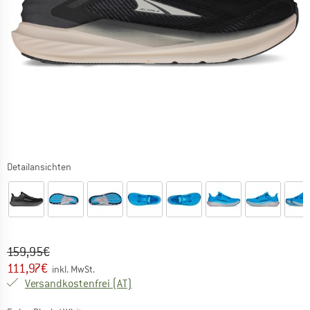
Detailansichten
Ursprünglicher Preis :
Preis:
159,95
€
111,97
€
inkl. MwSt.
Österreich. Informationen zu den Versa
Versandkostenfrei
(AT)