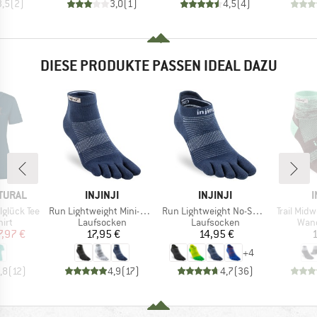
3,5
(
2
)
3,0
(
1
)
4,5
(
4
)
DIESE PRODUKTE PASSEN IDEAL DAZU
MARKE
MARKE
TURAL
INJINJI
INJINJI
I
Artikel
Artikel
Artikel
glück Tee
Run Lightweight Mini-Crew
Run Lightweight No-Show
Trail Mid
gruppe
Produktgruppe
Produktgruppe
Prod
irt
Laufsocken
Laufsocken
Wan
eis
duzierter Preis
Preis
Preis
7,97 €
17,95 €
14,95 €
1
+
4
,8
(
12
)
4,9
(
17
)
4,7
(
36
)