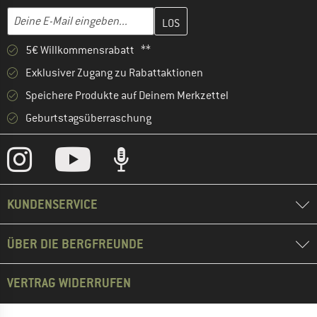
Gib hier deine E-Mail-Adresse ein und erstelle im nächsten Schri
E-Mail-Adresse
5€ Willkommensrabatt **
Exklusiver Zugang zu Rabattaktionen
Speichere Produkte auf Deinem Merkzettel
Geburtstagsüberraschung
KUNDENSERVICE
ÜBER DIE BERGFREUNDE
VERTRAG WIDERRUFEN