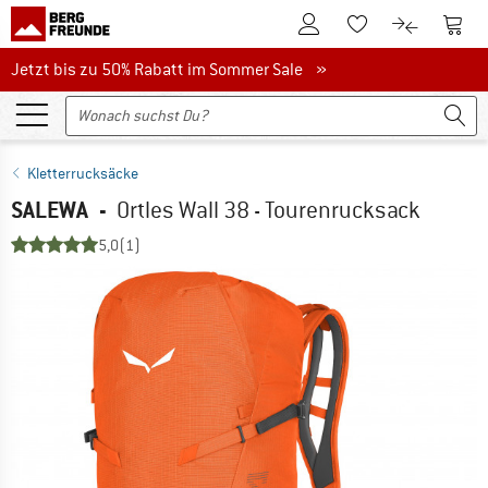
Zum Kundenkonto
Zum 
Zum Merkzettel.
Zum Produk
Jetzt bis zu 50% Rabatt im Sommer Sale
Jetzt bis zu 50% Rabatt im Sommer Sale »
Kletterrucksäcke
SALEWA
-
Ortles Wall 38 - Tourenrucksack
5,0
(1)