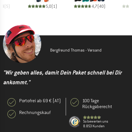
4,4
(
5
)
5,0
(
1
)
4,7
(
40
)
Bergfreund Thomas - Versand
"Wir geben alles, damit Dein Paket schnell bei Dir
ankommt."
Portofrei ab 69 € (AT)
100 Tage
Rückgaberecht
Rechnungskauf
So bewerten uns
8.853 Kunden