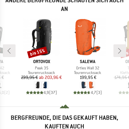
ANDERE BERGFREUNDE SCHAUTEN SICH AUCH
AN
bis 15%
bis
Rabatt
Raba
E
MARKE
MARKE
M
WA
ORTOVOX
SALEWA
O
Artikel
Artikel
A
 42
Peak 35
Ortles Wall 32
uppe
Produktgruppe
Produktgruppe
Prod
ksack
Tourenrucksack
Tourenrucksack
Klet
eis
Preis
reduzierter Preis
Preis
 €
239,95 €
ab
203,96 €
199,95 €
174,95 
5,0
(
2
)
4,9
(
37
)
4,7
(
3
)
BERGFREUNDE, DIE DAS GEKAUFT HABEN,
KAUFTEN AUCH