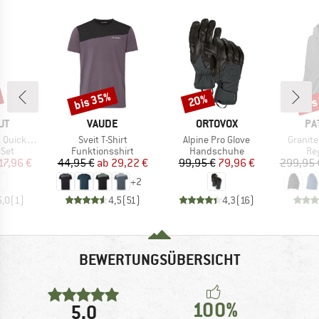
bis 35%
bis
20%
Rabatt
Rabatt
Raba
E
MARKE
MARKE
MA
UT
VAUDE
ORTOVOX
PA
Artikel
Artikel
Artikel
ickdraws
Sveit T-Shirt
Alpine Pro Glove
Granite
gruppe
Produktgruppe
Produktgruppe
Pr
-Set
Funktionsshirt
Handschuhe
Re
eis
duzierter Preis
Preis
reduzierter Preis
Preis
reduzierter Preis
17,96 €
44,95 €
ab
29,22 €
99,95 €
79,96 €
299,95 
+
2
5,0
(
1
)
4,5
(
51
)
4,3
(
16
)
BEWERTUNGSÜBERSICHT
100%
5,0