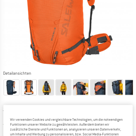
Detailansichten
Ursprünglicher Preis :
Preis:
209,95
€
165,86
€
inkl. MwSt.
Wir verwenden Cookies und vergleichbare Technologien, um die notwendigen
Österreich. Informationen zu den Versa
Versandkostenfrei
(AT)
Funktionen unserer Website zu gewährleisten. Außerdem bieten wir
zusätzliche Dienste und Funktionen an, analysieren unseren Datenverkehr,
um Inhalte und Werbung zu personalisieren, bzw. Social Media-Funktionen