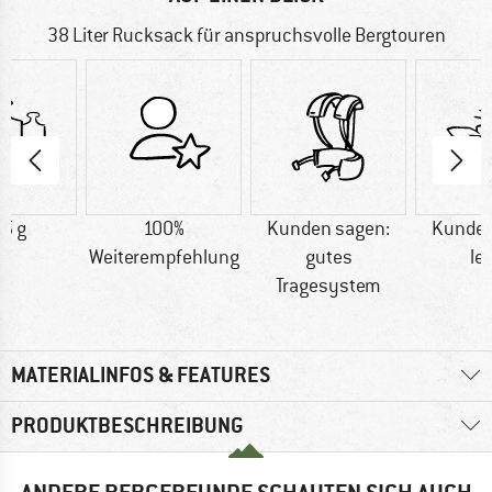
38 Liter Rucksack für anspruchsvolle Bergtouren
5 g
100%
Kunden sagen:
Kunden
Weiterempfehlung
gutes
le
Tragesystem
MATERIALINFOS & FEATURES
PRODUKTBESCHREIBUNG