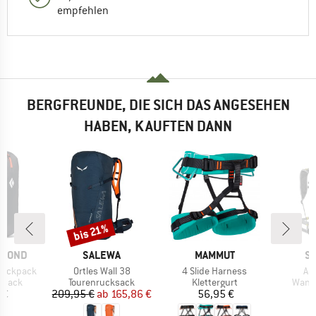
empfehlen
BERGFREUNDE, DIE SICH DAS ANGESEHEN
HABEN, KAUFTEN DANN
bis 21%
Rabatt
MARKE
MARKE
M
AMOND
SALEWA
MAMMUT
S
Artikel
Artikel
Art
 Backpack
Ortles Wall 38
4 Slide Harness
Ae
uppe
Produktgruppe
Produktgruppe
Produ
ksack
Tourenrucksack
Klettergurt
Wand
eis
Preis
reduzierter Preis
Preis
 €
209,95 €
ab
165,86 €
56,95 €
1