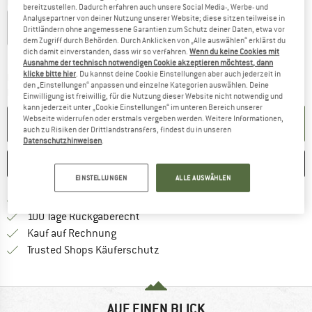
Farbe:
Red Orange
bereitzustellen. Dadurch erfahren auch unsere Social Media-, Werbe- und
Analysepartner von deiner Nutzung unserer Website; diese sitzen teilweise in
Drittländern ohne angemessene Garantien zum Schutz deiner Daten, etwa vor
dem Zugriff durch Behörden. Durch Anklicken von „Alle auswählen“ erklärst du
21%
dich damit einverstanden, dass wir so verfahren.
Wenn du keine Cookies mit
Ausnahme der technisch notwendigen Cookie akzeptieren möchtest, dann
klicke bitte hier
. Du kannst deine Cookie Einstellungen aber auch jederzeit in
Der Link öffnet sich in einer Infobox und bei
Lieferzeit: 2-4 Werktage
den „Einstellungen“ anpassen und einzelne Kategorien auswählen. Deine
Menge:
Einwilligung ist freiwillig, für die Nutzung dieser Website nicht notwendig und
kann jederzeit unter „Cookie Einstellungen“ im unteren Bereich unserer
Webseite widerrufen oder erstmals vergeben werden. Weitere Informationen,
IN DEN WARENKORB
auch zu Risiken der Drittlandstransfers, findest du in unseren
Datenschutzhinweisen
.
MERKEN
VERGLEICHEN
EINSTELLUNGEN
ALLE AUSWÄHLEN
Finde mehr Informationen zu den Versand
Portofrei ab 69 € (AT)
Gehe hier zu den Rückgabe-Richtlinie
100 Tage Rückgaberecht
Finde die Zahlungs-Infos hier! Öffnet sich 
Kauf auf Rechnung
Finde alle Infos hier!
Trusted Shops Käuferschutz
AUF EINEN BLICK