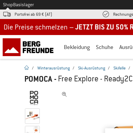
Zum
Shop
Basislager
Portofrei ab 69 € (AT)
Rechnungs
Jetzt bis zu 50% Rabatt im Sommer Sale
Bekleidung
Schuhe
Ausrü
Startseite
/
Winterausrüstung
/
Ski-Ausrüstung
/
Skifelle
/
POMOCA
-
Free Explore - Ready2Cl