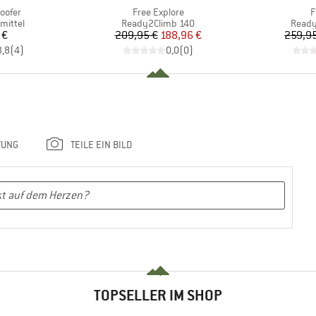
Artikel
A
roofer
Free Explore
F
uppe
Produktgruppe
Produ
mittel
Ready2Climb 140
Ready
eis
Preis
reduzierter Preis
 €
209,95 €
188,96 €
259,95
3,8
(
4
)
0,0
(
0
)
TUNG
TEILE EIN BILD
TOPSELLER IM SHOP