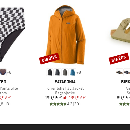
bis 30%
bis 20%
Rabatt
Rabatt
+
6
+
8
MARKE
MAR
TED
PATAGONIA
BIR
Artikel
Art
Pants Slite
Torrentshell 3L Jacket
Ar
ruppe
Produktgruppe
P
ttom
Regenjacke
S
eis
duzierter Preis
Preis
reduzierter Preis
3,97 €
199,95 €
ab
139,97 €
89,95 
,8
(
13
)
4,7
(
79
)