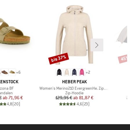
bis 37%
45%
Rabatt
Rabat
+
6
+
2
KE
MARKE
KENSTOCK
HEBER PEAK
ikel
Artikel
izona BF
Women's Merino210 EvergreenHe. Zip Hoody
roduktgruppe
Produktgruppe
andalen
Zip-Hoodie
Preis
reduzierter Preis
Preis
reduzierter Preis
€
ab
71,96 €
129,95 €
ab
81,87 €
2
4,8
(
20
)
4,6
(
23
)