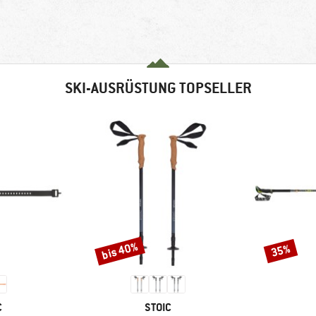
SKI-AUSRÜSTUNG TOPSELLER
bis 40%
35%
Rabatt
Rabatt
KE
MARKE
C
STOIC