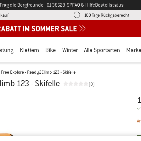
Ruf uns an unter
Frag die Bergfreunde
|
01-38528-97
FAQ & Hilfe
Bestellstatus
Finde die Zahlungs-Infos hier! Öffnet sich in einer Infobox
Gehe h
kauf
100 Tage Rückgaberecht
stung
Klettern
Bike
Winter
Alle Sportarten
Mark
Free Explore - Ready2Climb 123 - Skifelle
imb 123 - Skifelle
(0)
1
Pr
Ar