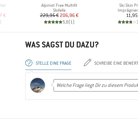
Artikel
Artikel
 Mat
Alpinist Free Multifit
Ski Skin P
ppe
Produktgruppe
Produktgr
Skifelle
Imprägnier
rter Preis
Preis
reduzierter Preis
Pr
7 €
229,95 €
206,96 €
11,95
)
5,0
(
1
)
WAS SAGST DU DAZU?
STELLE EINE FRAGE
SCHREIBE EINE BEWER