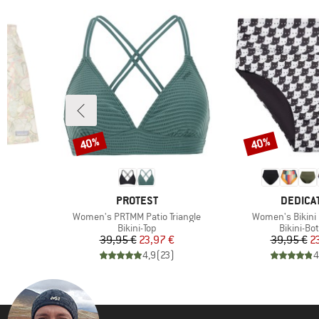
40%
40%
Rabatt
Rabatt
4
MARKE
MARKE
PROTEST
DEDICA
Artikel
Artikel
Women's PRTMM Patio Triangle
Women's Bikini 
uppe
Produktgruppe
Produktg
Bikini-Top
Bikini-Bo
rter Preis
Preis
reduzierter Preis
Pr
re
€
39,95 €
23,97 €
39,95 €
2
)
4,9
(
23
)
4