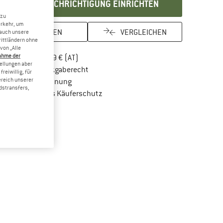
BENACHRICHTIGUNG EINRICHTEN
 zu
erkehr, um
MERKEN
VERGLEICHEN
 auch unsere
rittländern ohne
von „Alle
ahme der
Finde mehr Informationen zu den Versandkos
Portofrei ab 69 € (AT)
tellungen aber
Gehe hier zu den Rückgabe-Richtlinien Öf
100 Tage Rückgaberecht
reiwillig, für
ereich unserer
Finde die Zahlungs-Infos hier! Öffnet sich in 
Kauf auf Rechnung
dstransfers,
Finde alle Infos hier!
Trusted Shops Käuferschutz