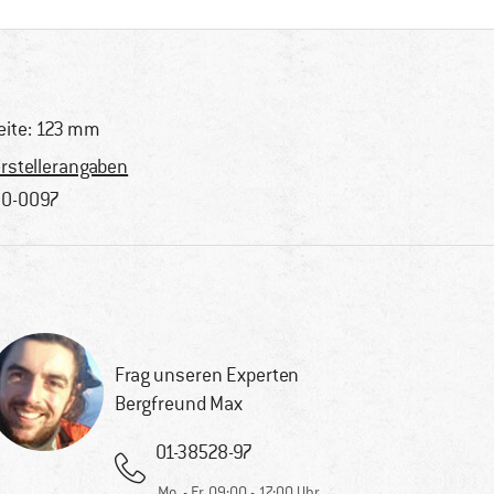
eite: 123 mm
rstellerangaben
0-0097
Frag unseren Experten
Bergfreund Max
01-38528-97
Mo. - Fr. 09:00 - 17:00 Uhr