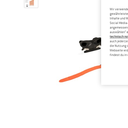
Wir verwende
gewährleiste
Inhalte und 
Social Media-
angemessene 
auswählen“ e
technisch no
auch jederzei
die Nutzung 
Webseite wid
findest du i