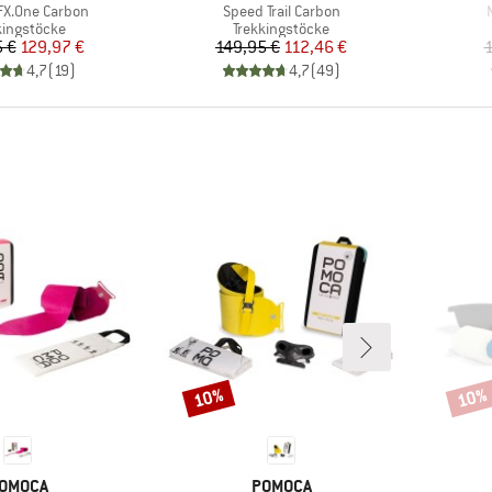
Artikel
A
FX.One Carbon
Speed Trail Carbon
uktgruppe
Produktgruppe
kingstöcke
Trekkingstöcke
Preis
reduzierter Preis
Preis
reduzierter Preis
 €
129,97 €
149,95 €
112,46 €
1
4,7
(
19
)
4,7
(
49
)
10%
10%
Rabatt
Rabat
ARKE
MARKE
OMOCA
POMOCA