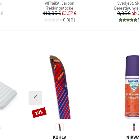
Artikel
Artikel
o
AllTrailSt. Carbon
SvedjeSt. Sk
pe
Produktgruppe
Produktgrup
Trekkingstöcke
Befestigungs
rter Preis
Preis
reduzierter Preis
Pr
re
 €
119,95 €
63,57 €
9,95 €
ab
)
0,0
(
0
)
10%
Rabatt
MARKE
MARK
KOHLA
NIKW