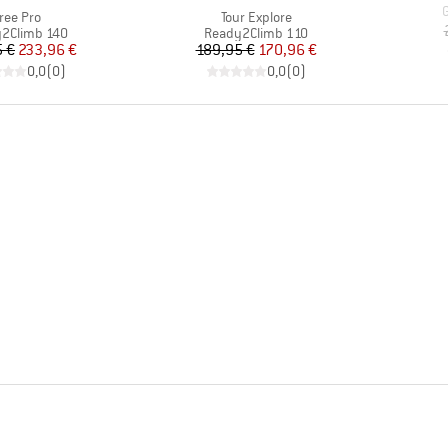
A
G
rtikel
Artikel
ree Pro
Tour Explore
ktgruppe
Produktgruppe
2Climb 140
Ready2Climb 110
Preis
reduzierter Preis
Preis
reduzierter Preis
 €
233,96 €
189,95 €
170,96 €
0,0
(
0
)
0,0
(
0
)