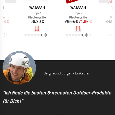
MARKE
MARKE
M
AH
WATAAAH
WATAAAH
W
Artikel
Artikel
ce
Dojo 4
Dojo 2
gruppe
Produktgruppe
Produktgruppe
Pr
iffe
Klettergriffe
Klettergriffe
Kle
eis
duzierter Preis
Preis
Preis
reduzierter Preis
7,96 €
78,80 €
79,95 €
71,96 €
84,95
4,3
(
3
)
0,0
(
0
)
0,0
(
0
)
Bergfreund Jürgen - Einkäufer
"Ich finde die besten & neuesten Outdoor-Produkte
für Dich!"