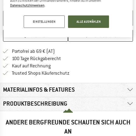
auch zu Risiken der Drittlandstransfers, findest du in unseren
Menge:
Datenschutzhinweisen
.
IN DEN WARENKORB
EINSTELLUNGEN
ALLE AUSWÄHLEN
MERKEN
VERGLEICHEN
Finde mehr Informationen zu den Versand
Portofrei ab 69 € (AT)
Gehe hier zu den Rückgabe-Richtlinie
100 Tage Rückgaberecht
Finde die Zahlungs-Infos hier! Öffnet sich 
Kauf auf Rechnung
Finde alle Infos hier!
Trusted Shops Käuferschutz
MATERIALINFOS & FEATURES
PRODUKTBESCHREIBUNG
ANDERE BERGFREUNDE SCHAUTEN SICH AUCH
AN