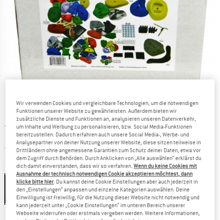
Wir verwenden Cookies und vergleichbare Technologien, um die notwendigen
Funktionen unserer Website zu gewährleisten. Außerdem bieten wir
zusätzliche Dienste und Funktionen an, analysieren unseren Datenverkehr,
Ursprünglicher Preis :
Preis:
229,95
€
um Inhalte und Werbung zu personalisieren, bzw. Social Media-Funktionen
bereitzustellen. Dadurch erfahren auch unsere Social Media-, Werbe- und
206,96
€
inkl. MwSt.
Analysepartner von deiner Nutzung unserer Website; diese sitzen teilweise in
Österreich. Informationen zu den Versa
Versandkostenfrei
(AT)
Drittländern ohne angemessene Garantien zum Schutz deiner Daten, etwa vor
dem Zugriff durch Behörden. Durch Anklicken von „Alle auswählen“ erklärst du
dich damit einverstanden, dass wir so verfahren.
Wenn du keine Cookies mit
Größe:
50 Holds
Ausnahme der technisch notwendigen Cookie akzeptieren möchtest, dann
klicke bitte hier
. Du kannst deine Cookie Einstellungen aber auch jederzeit in
50 Holds
den „Einstellungen“ anpassen und einzelne Kategorien auswählen. Deine
Einwilligung ist freiwillig, für die Nutzung dieser Website nicht notwendig und
10%
kann jederzeit unter „Cookie Einstellungen“ im unteren Bereich unserer
Webseite widerrufen oder erstmals vergeben werden. Weitere Informationen,
Der Link öffnet sich in einer Infobox und bei
Lieferzeit: 2-4 Werktage