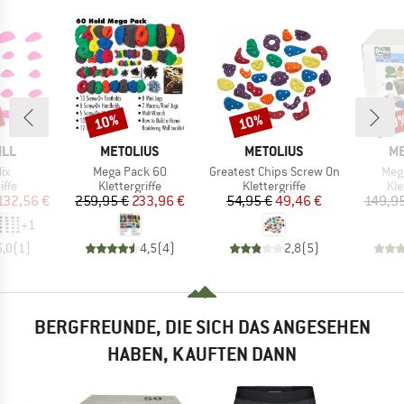
10%
10%
10
Rabatt
Rabatt
Raba
MARKE
MARKE
M
ILL
METOLIUS
METOLIUS
ME
Artikel
Artikel
Arti
ix
Mega Pack 60
Greatest Chips Screw On
Meg
gruppe
Produktgruppe
Produktgruppe
Pr
iffe
Klettergriffe
Klettergriffe
Kle
eis
duzierter Preis
Preis
reduzierter Preis
Preis
reduzierter Preis
132,56 €
259,95 €
233,96 €
54,95 €
49,46 €
149,95
+
1
5,0
(
1
)
4,5
(
4
)
2,8
(
5
)
BERGFREUNDE, DIE SICH DAS ANGESEHEN
HABEN, KAUFTEN DANN