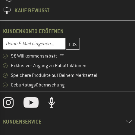
KAUF BEWUSST
KUNDENKONTO ERÖFFNEN
Gib hier deine E-Mail-Adresse ein und erstelle im nächsten Schri
E-Mail-Adresse
5€ Willkommensrabatt **
Exklusiver Zugang zu Rabattaktionen
Speichere Produkte auf Deinem Merkzettel
Geburtstagsüberraschung
KUNDENSERVICE