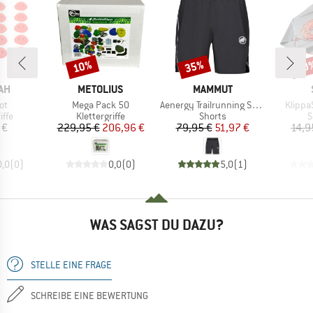
10%
35%
40
Rabatt
Rabatt
Raba
MARKE
MARKE
AH
METOLIUS
MAMMUT
Artikel
Artikel
Artikel
ot
Mega Pack 50
Aenergy Trailrunning Shorts
Klippa
gruppe
Produktgruppe
Produktgruppe
P
iffe
Klettergriffe
Shorts
S
eis
Preis
reduzierter Preis
Preis
reduzierter Preis
 €
229,95 €
206,96 €
79,95 €
51,97 €
14,9
0,0
(
0
)
0,0
(
0
)
5,0
(
1
)
WAS SAGST DU DAZU?
STELLE EINE FRAGE
SCHREIBE EINE BEWERTUNG