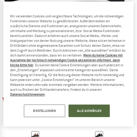
Wir verwenden Cookies und vergleichbare Technologien, um die notwendigen
Funktionen unserer Website zu gewährleisten. Außerdem bieten wir
zusätzliche Dienste und Funktionen an, analysieren unseren Datenverkehr,
um Inhalte und Werbung zu personalisieren, bzw. Social Media-Funktionen
BLACK DIAMOND
BLACK DIAMOND
bereitzustellen. Dadurch erfahren auch unsere Social Media-, Werbe- und
Momentum Climbing Shoes
Junior Momentum Climbing Shoes
Analysepartner von deiner Nutzung unserer Website; diese sitzen teilweise in
Kletterschuhe
Kletterschuhe
Drittländern ohne angemessene Garantien zum Schutz deiner Daten, etwa vor
dem Zugriff durch Behörden. Durch Anklicken von „Alle auswählen“ erklärst du
94,95 €
ab 80,71 €
74,95 €
67,46 €
dich damit einverstanden, dass wir so verfahren.
Wenn du keine Cookies mit
(0)
5,0
(1)
Ausnahme der technisch notwendigen Cookie akzeptieren möchtest, dann
klicke bitte hier
. Du kannst deine Cookie Einstellungen aber auch jederzeit in
den „Einstellungen“ anpassen und einzelne Kategorien auswählen. Deine
Einwilligung ist freiwillig, für die Nutzung dieser Website nicht notwendig und
kann jederzeit unter „Cookie Einstellungen“ im unteren Bereich unserer
Webseite widerrufen oder erstmals vergeben werden. Weitere Informationen,
auch zu Risiken der Drittlandstransfers, findest du in unseren
Datenschutzhinweisen
.
bis 15%
30%
EINSTELLUNGEN
ALLE AUSWÄHLEN