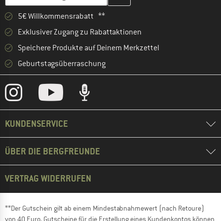
5€ Willkommensrabatt **
Exklusiver Zugang zu Rabattaktionen
Speichere Produkte auf Deinem Merkzettel
Geburtstagsüberraschung
KUNDENSERVICE
ÜBER DIE BERGFREUNDE
VERTRAG WIDERRUFEN
**Der Gutschein gilt ab einem Mindestabnahmewert (nach Retoure)
von 40 Euro. Gutscheine für die Erstellung eines Kundenkontos können