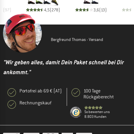
,5
(
97
)
4,5
(
278
)
3,6
(
13
)
Bergfreund Thomas - Versand
"Wir geben alles, damit Dein Paket schnell bei Dir
ankommt."
Portofrei ab 69 € (AT)
100 Tage
Rückgaberecht
Rechnungskauf
So bewerten uns
8.803 Kunden