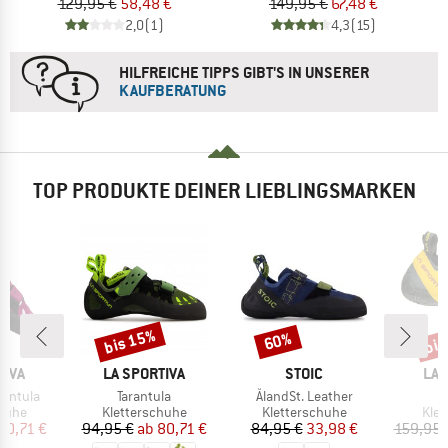
129,95 €
58,48 €
149,95 €
67,48 €
2,0
(1)
4,3
(15)
HILFREICHE TIPPS GIBT'S IN UNSERER
KAUFBERATUNG
TOP PRODUKTE DEINER LIEBLINGSMARKEN
bis 15%
bis
60%
Rabatt
Rabatt
Raba
MARKE
MARKE
MA
TIVA
LA SPORTIVA
STOIC
LA 
Artikel
Artikel
A
rantula
Tarantula
ÅlandSt. Leather
S
ruppe
Produktgruppe
Produktgruppe
Pro
chuhe
Kletterschuhe
Kletterschuhe
Klet
eis
duzierter Preis
Preis
reduzierter Preis
Preis
reduzierter Preis
80,71 €
94,95 €
ab
80,71 €
84,95 €
33,98 €
159,95 