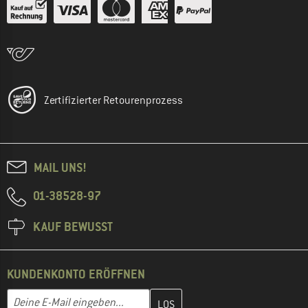
Zertifizierter Retourenprozess
MAIL UNS!
01-38528-97
KAUF BEWUSST
KUNDENKONTO ERÖFFNEN
Gib hier deine E-Mail-Adresse ein und erstelle im nächsten Schri
E-Mail-Adresse