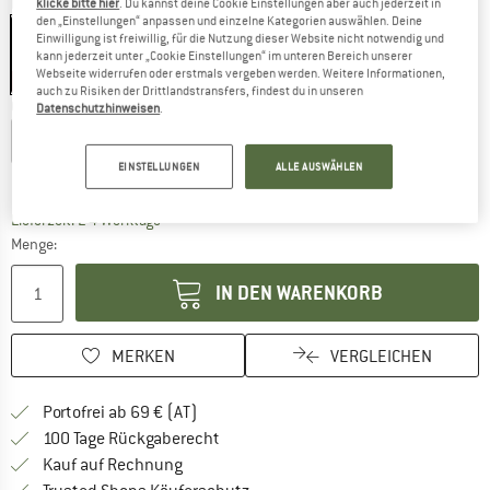
Farbe:
Chateau Gray
klicke bitte hier
. Du kannst deine Cookie Einstellungen aber auch jederzeit in
den „Einstellungen“ anpassen und einzelne Kategorien auswählen. Deine
Einwilligung ist freiwillig, für die Nutzung dieser Website nicht notwendig und
kann jederzeit unter „Cookie Einstellungen“ im unteren Bereich unserer
Webseite widerrufen oder erstmals vergeben werden. Weitere Informationen,
30%
30%
auch zu Risiken der Drittlandstransfers, findest du in unseren
Größe wählen:
Datenschutzhinweisen
.
S
M
L
XL
XXL
3XL
EINSTELLUNGEN
ALLE AUSWÄHLEN
Größentabelle
Der Link öffnet sich in einer Infobox und beinhaltet
Lieferzeit: 2-4 Werktage
Menge:
IN DEN WARENKORB
MERKEN
VERGLEICHEN
Finde mehr Informationen zu den Versand
Portofrei ab 69 € (AT)
Gehe hier zu den Rückgabe-Richtlinie
100 Tage Rückgaberecht
Finde die Zahlungs-Infos hier! Öffnet sich 
Kauf auf Rechnung