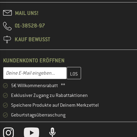
MAIL UNS!
01-38528-97
KAUF BEWUSST
KUNDENKONTO ERÖFFNEN
Gib hier deine E-Mail-Adresse ein und erstelle im nächsten Schri
E-Mail-Adresse
5€ Willkommensrabatt **
Exklusiver Zugang zu Rabattaktionen
Speichere Produkte auf Deinem Merkzettel
Geburtstagsüberraschung