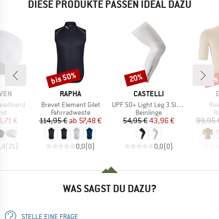
DIESE PRODUKTE PASSEN IDEAL DAZU
bis 50%
bis
20%
Rabatt
Rabatt
Raba
MARKE
MARKE
ÄVEN
RAPHA
CASTELLI
Artikel
Artikel
Arti
Headband
Brevet Element Gilet
UPF 50+ Light Leg 3 Sleeves
Roa
tgruppe
Produktgruppe
Produktgruppe
P
and
Fahrradweste
Beinlinge
R
eis
duzierter Preis
Preis
reduzierter Preis
Preis
reduzierter Preis
,71 €
114,95 €
ab
57,48 €
54,95 €
43,96 €
99,95 
,4
(
21
)
0,0
(
0
)
0,0
(
0
)
WAS SAGST DU DAZU?
STELLE EINE FRAGE