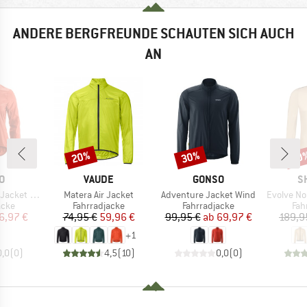
ANDERE BERGFREUNDE SCHAUTEN SICH AUCH
AN
20%
30%
70
Rabatt
Rabatt
Raba
E
MARKE
MARKE
M
O
VAUDE
GONSO
S
Artikel
Artikel
Artikel
ket Wind
Matera Air Jacket
Adventure Jacket Wind
Evolve No Se
gruppe
Produktgruppe
Produktgruppe
Pro
acke
Fahrradjacke
Fahrradjacke
Fah
eis
duzierter Preis
Preis
reduzierter Preis
Preis
reduzierter Preis
6,97 €
74,95 €
59,96 €
99,95 €
ab
69,97 €
189,9
+
1
0,0
(
0
)
4,5
(
10
)
0,0
(
0
)