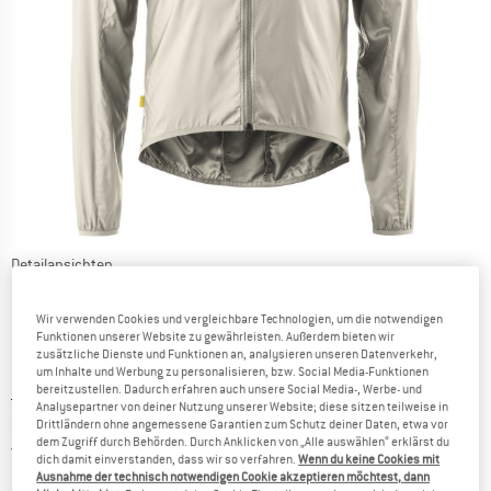
Detailansichten
Wir verwenden Cookies und vergleichbare Technologien, um die notwendigen
Funktionen unserer Website zu gewährleisten. Außerdem bieten wir
zusätzliche Dienste und Funktionen an, analysieren unseren Datenverkehr,
um Inhalte und Werbung zu personalisieren, bzw. Social Media-Funktionen
bereitzustellen. Dadurch erfahren auch unsere Social Media-, Werbe- und
Ursprünglicher Preis :
Preis:
109,95
€
Analysepartner von deiner Nutzung unserer Website; diese sitzen teilweise in
ab
76,97
€
Drittländern ohne angemessene Garantien zum Schutz deiner Daten, etwa vor
inkl. MwSt.
dem Zugriff durch Behörden. Durch Anklicken von „Alle auswählen“ erklärst du
Österreich. Informationen zu den Versa
Versandkostenfrei
(AT)
dich damit einverstanden, dass wir so verfahren.
Wenn du keine Cookies mit
Ausnahme der technisch notwendigen Cookie akzeptieren möchtest, dann