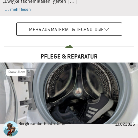
„Ewigkeitschemikalien“ gelten […]
… mehr lesen
MEHR AUS MATERIAL & TECHNOLOGIE
PFLEGE & REPARATUR
Know-How
Bergfreundin
Gastautorin
13.07.2026