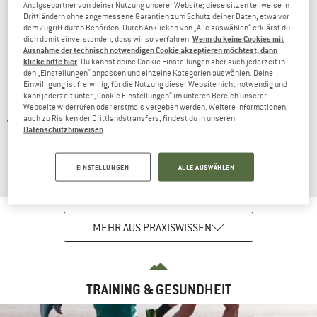
Analysepartner von deiner Nutzung unserer Website; diese sitzen teilweise in
Drittländern ohne angemessene Garantien zum Schutz deiner Daten, etwa vor
EISBADEN TUT DER PSYCHE GUT – SO MACHST
dem Zugriff durch Behörden. Durch Anklicken von „Alle auswählen“ erklärst du
Wenn du keine Cookies mit
dich damit einverstanden, dass wir so verfahren.
DU ES RICHTIG
Ausnahme der technisch notwendigen Cookie akzeptieren möchtest, dann
klicke bitte hier
. Du kannst deine Cookie Einstellungen aber auch jederzeit in
Eisbaden ist ein Hype in vielen Ländern in Europa. Eigentlich
den „Einstellungen“ anpassen und einzelne Kategorien auswählen. Deine
Einwilligung ist freiwillig, für die Nutzung dieser Website nicht notwendig und
kommt die Tradition aus den nordischen Ländern, zum Beispiel
kann jederzeit unter „Cookie Einstellungen“ im unteren Bereich unserer
Dänemark, Norwegen oder Finnland. Hier lädt die Nähe zum
Webseite widerrufen oder erstmals vergeben werden. Weitere Informationen,
auch zu Risiken der Drittlandstransfers, findest du in unseren
Wasser Schwimmerinnen und Schwimmer ein, im Winter ein
Datenschutzhinweisen
.
kaltes Bad zu nehmen. Der Hype in Deutschland ist ein wenig
anders. Hier können wir in Städten wie München […]
EINSTELLUNGEN
ALLE AUSWÄHLEN
… mehr lesen
MEHR AUS PRAXISWISSEN
TRAINING & GESUNDHEIT