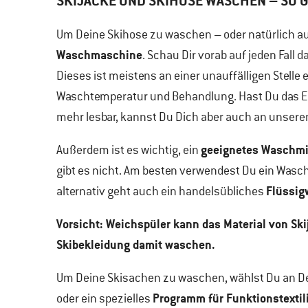
SKIJACKE UND SKIHOSE WASCHEN – SO 
Um Deine Skihose zu waschen – oder natürlich auc
Waschmaschine
. Schau Dir vorab auf jeden Fall d
Dieses ist meistens an einer unauffälligen Stelle
Waschtemperatur und Behandlung. Hast Du das Etik
mehr lesbar, kannst Du Dich aber auch an unsere
geeignetes Waschmi
Außerdem ist es wichtig, ein
gibt es nicht. Am besten verwendest Du ein Wasch
Flüssig
alternativ geht auch ein handelsübliches
Vorsicht: Weichspüler kann das Material von Ski
Skibekleidung damit waschen.
Um Deine Skisachen zu waschen, wählst Du an 
Programm für Funktionstextil
oder ein spezielles