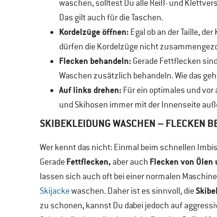
waschen, solltest Du alle Reiß- und Klettv
Das gilt auch für die Taschen.
Kordelzüge öffnen:
Egal ob an der Taille, d
dürfen die Kordelzüge nicht zusammengezo
Flecken behandeln:
Gerade Fettflecken sind
Waschen zusätzlich behandeln. Wie das geht,
Auf links drehen:
Für ein optimales und vor
und Skihosen immer mit der Innenseite au
SKIBEKLEIDUNG WASCHEN – FLECKEN 
Wer kennt das nicht: Einmal beim schnellen Imbis
Fettflecken,
Flecken von Ölen 
Gerade
aber auch
lassen sich auch oft bei einer normalen Maschin
Skibe
Skijacke
waschen. Daher ist es sinnvoll, die
zu schonen, kannst Du dabei jedoch auf aggressiv