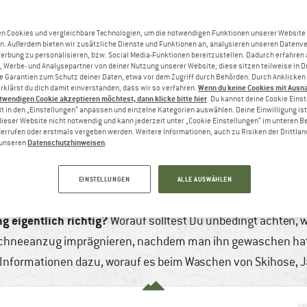
n Cookies und vergleichbare Technologien, um die notwendigen Funktionen unserer Website
n. Außerdem bieten wir zusätzliche Dienste und Funktionen an, analysieren unseren Datenv
Werbung zu personalisieren, bzw. Social Media-Funktionen bereitzustellen. Dadurch erfahren
, Werbe- und Analysepartner von deiner Nutzung unserer Website; diese sitzen teilweise in D
Garantien zum Schutz deiner Daten, etwa vor dem Zugriff durch Behörden. Durch Anklicken 
Wenn du keine Cookies mit Ausn
rklärst du dich damit einverstanden, dass wir so verfahren.
twendigen Cookie akzeptieren möchtest, dann klicke bitte hier
. Du kannst deine Cookie Eins
t in den „Einstellungen“ anpassen und einzelne Kategorien auswählen. Deine Einwilligung ist f
dieser Website nicht notwendig und kann jederzeit unter „Cookie Einstellungen“ im unteren B
errufen oder erstmals vergeben werden. Weitere Informationen, auch zu Risiken der Drittlan
Datenschutzhinweisen
n unseren
.
EN – SO MACHST DU ES RICHTIG
2025
6 min
Keine Kommentare
Wintersport
EINSTELLUNGEN
ALLE AUSWÄHLEN
 Schrank geholt. Schön, wenn Skijacke, -hose, Schneeanzug 
g eigentlich richtig?
Worauf solltest Du unbedingt achten, 
Schneeanzug imprägnieren, nachdem man ihn gewaschen hat? 
gen Informationen dazu, worauf es beim Waschen von Skihose,