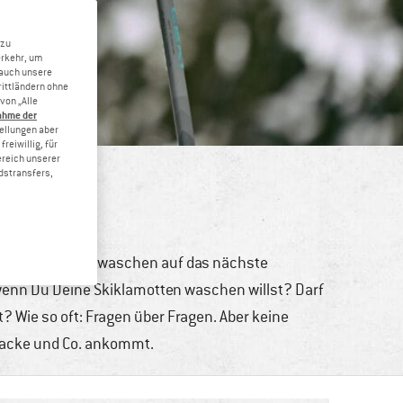
 zu
erkehr, um
 auch unsere
rittländern ohne
von „Alle
ahme der
tellungen aber
reiwillig, für
ereich unserer
dstransfers,
und Co. frisch gewaschen auf das nächste
wenn Du Deine Skiklamotten waschen willst? Darf
Wie so oft: Fragen über Fragen. Aber keine
 Jacke und Co. ankommt.