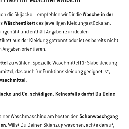
GELINGT DIE MASCHINENWÄSCHE
Wäsche in der
h die Skijacke – empfehlen wir Dir die
Wäscheetikett
as
des jeweiligen Kleidungsstücks an.
 eingenäht und enthält Angaben zur idealen
ett aus der Kleidung getrennt oder ist es bereits nicht
n Angaben orientieren.
ttel
zu wählen. Spezielle Waschmittel für Skibekleidung
mittel, das auch für Funktionskleidung geeignet ist,
waschmittel
.
jacke und Co. schädigen. Keinesfalls darfst Du Deine
Schonwaschgang
Deiner Waschmaschine am besten den
ien
. Willst Du Deinen Skianzug waschen, achte darauf,