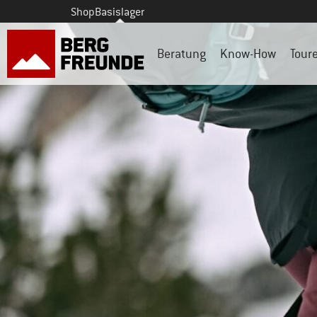
Shop
Basislager
Beratung
Know-How
Tour