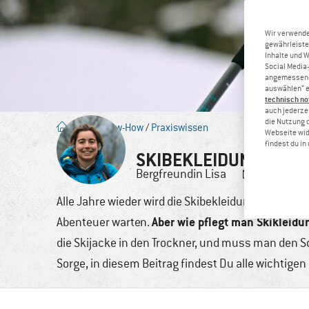
Wir verwende
gewährleiste
Inhalte und 
Social Media-
angemessene 
auswählen“ e
technisch no
auch jederzei
die Nutzung 
Blog
/
Know-How
/
Praxiswissen
Webseite wid
findest du i
SKIBEKLEIDUNG WASCH
Bergfreundin
Lisa
17. Dez., 
Alle Jahre wieder wird die Skibekleidung aus dem
Aber wie pflegt man Skikleidun
Abenteuer warten.
die Skijacke in den Trockner, und muss man den 
Sorge, in diesem Beitrag findest Du alle wichti