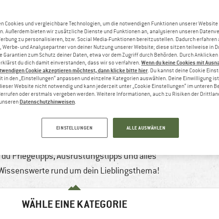
n Cookies und vergleichbare Technologien, um die notwendigen Funktionen unserer Website
n. Außerdem bieten wir zusätzliche Dienste und Funktionen an, analysieren unseren Datenv
Werbung zu personalisieren, bzw. Social Media-Funktionen bereitzustellen. Dadurch erfahren
, Werbe- und Analysepartner von deiner Nutzung unserer Website; diese sitzen teilweise in D
Garantien zum Schutz deiner Daten, etwa vor dem Zugriff durch Behörden. Durch Anklicken 
Wenn du keine Cookies mit Ausn
rklärst du dich damit einverstanden, dass wir so verfahren.
twendigen Cookie akzeptieren möchtest, dann klicke bitte hier
. Du kannst deine Cookie Eins
t in den „Einstellungen“ anpassen und einzelne Kategorien auswählen. Deine Einwilligung ist f
dieser Website nicht notwendig und kann jederzeit unter „Cookie Einstellungen“ im unteren B
errufen oder erstmals vergeben werden. Weitere Informationen, auch zu Risiken der Drittlan
BIKE
Datenschutzhinweisen
n unseren
.
phalt, Schotter oder doch lieber Trails? Egal für
EINSTELLUNGEN
ALLE AUSWÄHLEN
ches Bike du dich entscheidest, bei uns findest
du Pflegetipps, Ausrüstungstipps und alles
Wissenswerte rund um dein Lieblingsthema!
WÄHLE EINE KATEGORIE