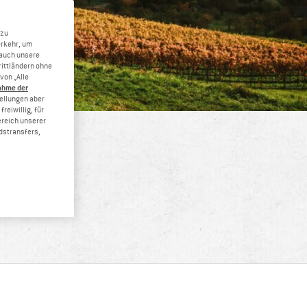
 zu
erkehr, um
 auch unsere
rittländern ohne
von „Alle
ahme der
tellungen aber
reiwillig, für
ereich unserer
dstransfers,