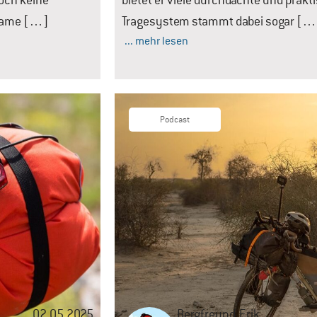
doch keine
bietet er viele durchdachte und prakt
r Name […]
Tragesystem stammt dabei sogar […
... mehr lesen
Podcast
02.05.2025
Bergfreund
Erik