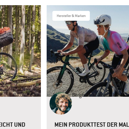
Hersteller & Marken
04.08.2026
Bergfreund
Dominik
EICHT UND
MEIN PRODUKTTEST DER MA