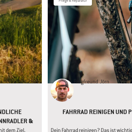
Pflege & Reparatur
08.04.2025
Bergfreund
Jörn
NDLICHE
FAHRRAD REINIGEN UND PU
NNRADLER &
it dem Ziel,
Dein Fahrrad reinigen? Das ist wichti