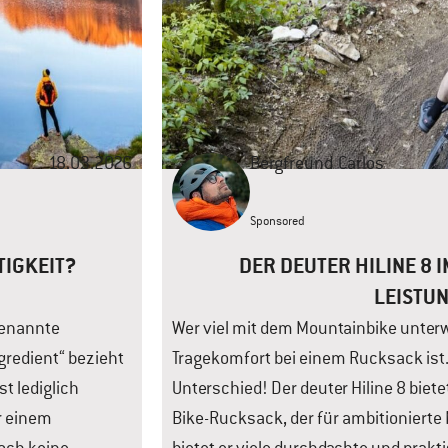
18.03.2026
Bergfreund
Carlos
Sponsored
TIGKEIT?
DER DEUTER HILINE 8 IM
LEISTU
genannte
Wer viel mit dem Mountainbike unterwe
gredient“ bezieht
Tragekomfort bei einem Rucksack ist
st lediglich
Unterschied! Der deuter Hiline 8 biet
er einem
Bike-Rucksack, der für ambitionierte