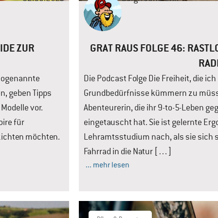
IDE ZUR
GRAT RAUS FOLGE 46: RASTL
RAD
 sogenannte
Die Podcast Folge Die Freiheit, die ich
en, geben Tipps
Grundbedürfnisse kümmern zu müssen
Modelle vor.
Abenteurerin, die ihr 9-to-5-Leben ge
ire für
eingetauscht hat. Sie ist gelernte Er
rzichten möchten.
Lehramtsstudium nach, als sie sich 
Fahrrad in die Natur […]
... mehr lesen