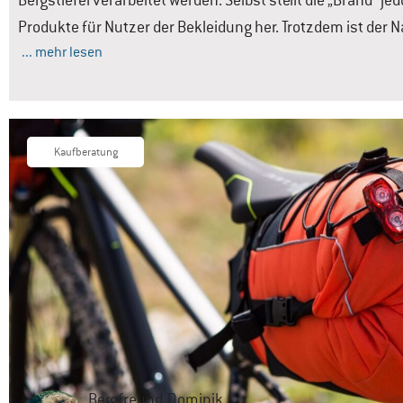
Bergstiefel verarbeitet werden. Selbst stellt die „Brand“ je
Produkte für Nutzer der Bekleidung her. Trotzdem ist de
... mehr lesen
Kaufberatung
Bergfreund
Dominik