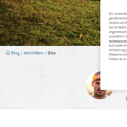
Wir verwende
gewährleiste
Inhalte und 
Social Media-
angemessene 
auswählen“ e
technisch no
auch jederzei
die Nutzung 
Blog
/
Aktivitäten
/
Bike
Webseite wid
findest du i
As
wel