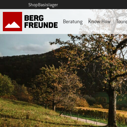
Shop
Basislager
Beratung
Know-How
Tour