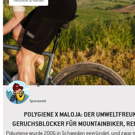
Hersteller & Marken
Bergfreund
Gastautor
Sponsored
POLYGIENE X MALOJA: DER UMWELTFREU
GERUCHSBLOCKER FÜR MOUNTAINBIKER, RE
OUTDOORSPORTLER
Polygiene wurde 2006 in Schweden gegründet, und zwar m