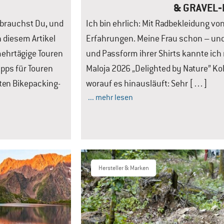
& GRAVEL‑
 brauchst Du, und
Ich bin ehrlich: Mit Radbekleidung vo
 diesem Artikel
Erfahrungen. Meine Frau schon – und
ehrtägige Touren
und Passform ihrer Shirts kannte ich n
ipps für Touren
Maloja 2026 „Delighted by Nature” Koll
sten Bikepacking-
worauf es hinausläuft: Sehr […]
... mehr lesen
Hersteller & Marken