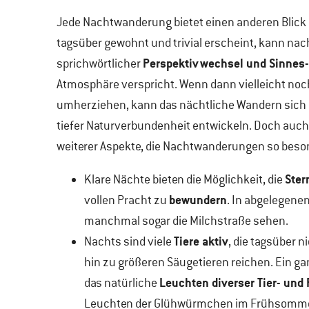
Jede Nachtwanderung bietet einen anderen Blick
tagsüber gewohnt und trivial erscheint, kann nac
Perspektivwechsel und Sinnes
sprichwörtlicher
Atmosphäre verspricht. Wenn dann vielleicht no
umherziehen, kann das nächtliche Wandern sich
tiefer Naturverbundenheit entwickeln. Doch auch 
weiterer Aspekte, die Nachtwanderungen so be
Ster
Klare Nächte bieten die Möglichkeit, die
bewundern
vollen Pracht zu
. In abgelegenen
manchmal sogar die Milchstraße sehen.
Tiere aktiv
Nachts sind viele
, die tagsüber 
hin zu größeren Säugetieren reichen. Ein ga
Leuchten diverser Tier- und
das natürliche
Leuchten der Glühwürmchen im Frühsom