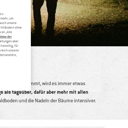
 zu
erkehr, um
 auch unsere
rittländern ohne
von „Alle
ahme der
tellungen aber
reiwillig, für
ereich unserer
dstransfers,
ing
nderung unternimmt, wird es immer etwas
 als tagsüber, dafür aber mehr mit allen
aldboden und die Nadeln der Bäume intensiver.