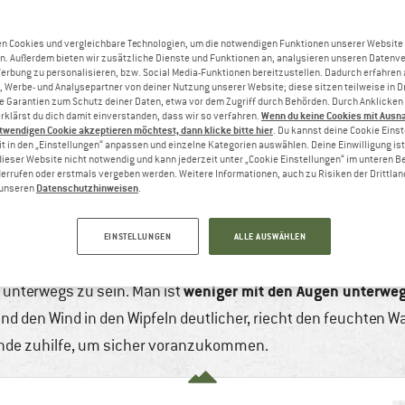
n Cookies und vergleichbare Technologien, um die notwendigen Funktionen unserer Website
n. Außerdem bieten wir zusätzliche Dienste und Funktionen an, analysieren unseren Datenv
Werbung zu personalisieren, bzw. Social Media-Funktionen bereitzustellen. Dadurch erfahren
, Werbe- und Analysepartner von deiner Nutzung unserer Website; diese sitzen teilweise in D
Garantien zum Schutz deiner Daten, etwa vor dem Zugriff durch Behörden. Durch Anklicken 
Wenn du keine Cookies mit Ausn
rklärst du dich damit einverstanden, dass wir so verfahren.
twendigen Cookie akzeptieren möchtest, dann klicke bitte hier
. Du kannst deine Cookie Eins
t in den „Einstellungen“ anpassen und einzelne Kategorien auswählen. Deine Einwilligung ist f
dieser Website nicht notwendig und kann jederzeit unter „Cookie Einstellungen“ im unteren B
errufen oder erstmals vergeben werden. Weitere Informationen, auch zu Risiken der Drittlan
Datenschutzhinweisen
n unseren
.
 FAKTEN UND TIPPS
 2025
7 min
Keine Kommentare
Wandern & Trekk
EINSTELLUNGEN
ALLE AUSWÄHLEN
r, aber immer besonders. Selbst wer häufiger eine Nachtwa
weniger mit den Augen unterwegs
 unterwegs zu sein. Man ist
nd den Wind in den Wipfeln deutlicher, riecht den feuchten W
ände zuhilfe, um sicher voranzukommen.