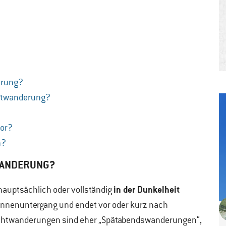
erung?
chtwanderung?
 vor?
rn?
TWANDERUNG?
in der Dunkelheit
hauptsächlich oder vollständig
 Sonnenuntergang und endet vor oder kurz nach
chtwanderungen sind eher „Spätabendswanderungen“,