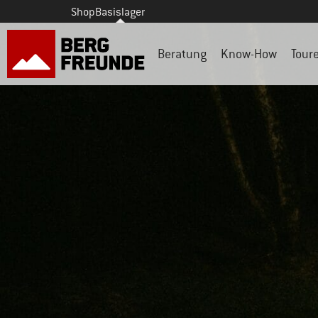
Shop
Basislager
Beratung
Know-How
Tour