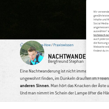
Wir verwende
gewährleiste
Inhalte und 
Social Media-
angemessene 
auswählen“ e
technisch no
auch jederzei
die Nutzung 
Blog
/
Know-How
/
Praxiswissen
Webseite wid
findest du i
NACHTWANDERUNGEN:
Bergfreund
Stephan
7. Nov.,
Eine Nachtwanderung ist nicht immer spektakulä
ungewohnt finden, im Dunkeln draußen im Freien
anderen Sinnen
. Man hört das Knacken der Äste u
Und man nimmt im Schein der Lampe öfter die H