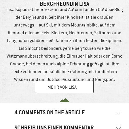
BERGFREUNDIN LISA
Lisa Kopas ist freie Texterin und Autorin für den Outdoor-Blog
der Bergfreunde. Seit ihrer Kindheit ist sie draußen
unterwegs – auf Ski, mit dem Mountainbike, auf dem
Rennrad oder am Fels. Klettern, Hochtouren, Skitouren und
Langlaufen gehören seit Jahren zu ihren festen Disziplinen.
Lisa macht besonders gerne Bergtouren wie die
Watzmannüberschreitung, die Ellmauer Halt oder den Corno
Grande, bei denen auch alpine Erfahrung gefragt ist. Ihre
Texte verbinden persönliche Erfahrung mit fundiertem
Wissen rund um Outdoor-Ausrüstung und Bergsport.
MEHR VON LISA
4 COMMENTS ON THE ARTICLE
SCHREIB UNS EINEN KOMMENTAR
Barbara
19. März 2025
08:50 Uhr