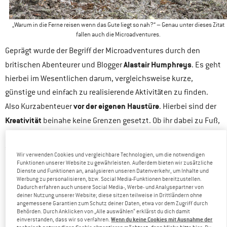
„Warum in die Ferne reisen wenn das Gute liegt so nah?“ – Genau unter dieses Zitat
fallen auch die Microadventures.
Geprägt wurde der Begriff der Microadventures durch den
Alastair Humphreys
britischen Abenteurer und Blogger
. Es geht
hierbei im Wesentlichen darum, vergleichsweise kurze,
günstige und einfach zu realisierende Aktivitäten zu finden.
vor der eigenen Haustüre
Also Kurzabenteuer
. Hierbei sind der
Kreativität
beinahe keine Grenzen gesetzt. Ob ihr dabei zu Fuß,
mit dem Rad oder vielleicht sogar mit dem Boot unterwegs seid,
spielt keine Rolle. Wichtig ist lediglich, dass Ihr Spaß dabei
Wir verwenden Cookies und vergleichbare Technologien, um die notwendigen
habt und die Hektik des Alltags hinter euch lasst. Wie das
Funktionen unserer Website zu gewährleisten. Außerdem bieten wir zusätzliche
Dienste und Funktionen an, analysieren unseren Datenverkehr, um Inhalte und
genau aussehen kann und worauf ihr dabei achten solltet,
Werbung zu personalisieren, bzw. Social Media-Funktionen bereitzustellen.
Dadurch erfahren auch unsere Social Media-, Werbe- und Analysepartner von
erfahrt ihr im Folgenden.
deiner Nutzung unserer Website; diese sitzen teilweise in Drittländern ohne
angemessene Garantien zum Schutz deiner Daten, etwa vor dem Zugriff durch
Behörden. Durch Anklicken von „Alle auswählen“ erklärst du dich damit
BIWAKIEREN UND STERNEGUCKEN
Wenn du keine Cookies mit Ausnahme der
einverstanden, dass wir so verfahren.
technisch notwendigen Cookie akzeptieren möchtest, dann klicke bitte hier