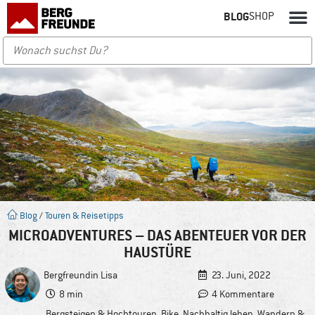
BLOG
SHOP
Blog
/
Touren & Reisetipps
MICROADVENTURES – DAS ABENTEUER VOR DER
HAUSTÜRE
Bergfreundin
Lisa
23. Juni, 2022
8 min
4 Kommentare
Bergsteigen & Hochtouren
,
Bike
,
Nachhaltig leben
,
Wandern &