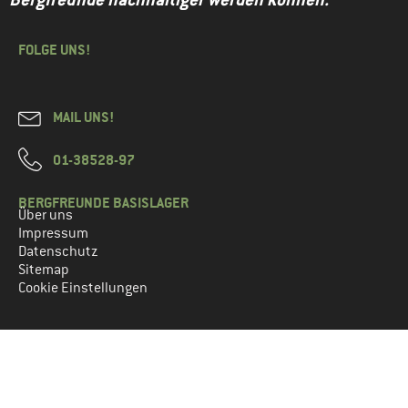
Dankeschön, liebe Janine! LG, Sarah
FOLGE UNS!
Antworten
MAIL UNS!
01-38528-97
BERGFREUNDE BASISLAGER
Über uns
Impressum
Datenschutz
Sitemap
Cookie Einstellungen