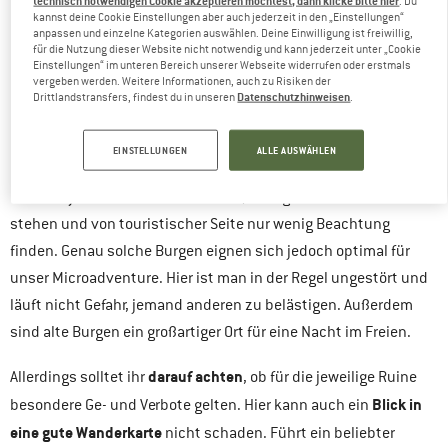
. Du
kannst deine Cookie Einstellungen aber auch jederzeit in den „Einstellungen“
Gerade in warmen Sommernächten ist ein Biwak im Freien eine
anpassen und einzelne Kategorien auswählen. Deine Einwilligung ist freiwillig,
für die Nutzung dieser Website nicht notwendig und kann jederzeit unter „Cookie
gute Möglichkeit für eine Auszeit. Wenn man sich dann auch
Einstellungen“ im unteren Bereich unserer Webseite widerrufen oder erstmals
vergeben werden. Weitere Informationen, auch zu Risiken der
passende Location
noch eine
aussucht und das Biwakieren mit
Datenschutzhinweisen
Drittlandstransfers, findest du in unseren
.
Picknick
einem
verbindet, wird die Unternehmung perfekt. Laut
der Schätzung von Experten gibt es in Deutschland weit über
EINSTELLUNGEN
ALLE AUSWÄHLEN
Burgen
25.000
(die genaue Zahl ist derzeit noch nicht
bekannt). Davon sind viele Ruinen, die irgendwo im Wald
stehen und von touristischer Seite nur wenig Beachtung
finden. Genau solche Burgen eignen sich jedoch optimal für
unser Microadventure. Hier ist man in der Regel ungestört und
läuft nicht Gefahr, jemand anderen zu belästigen. Außerdem
sind alte Burgen ein großartiger Ort für eine Nacht im Freien.
darauf achten
Allerdings solltet ihr
, ob für die jeweilige Ruine
Blick in
besondere Ge- und Verbote gelten. Hier kann auch ein
eine gute Wanderkarte
nicht schaden. Führt ein beliebter