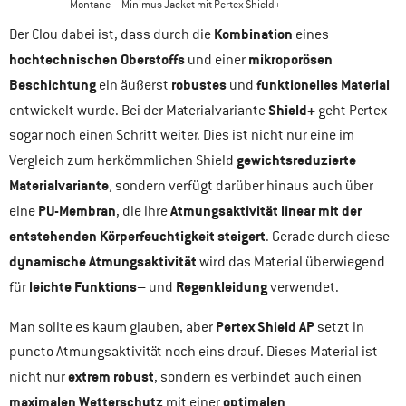
Montane – Minimus Jacket mit Pertex Shield+
Kombination
Der Clou dabei ist, dass durch die
eines
hochtechnischen Oberstoffs
mikroporösen
und einer
Beschichtung
robustes
funktionelles Material
ein äußerst
und
Shield+
entwickelt wurde. Bei der Materialvariante
geht Pertex
sogar noch einen Schritt weiter. Dies ist nicht nur eine im
gewichtsreduzierte
Vergleich zum herkömmlichen Shield
Materialvariante
, sondern verfügt darüber hinaus auch über
PU-Membran
Atmungsaktivität
linear mit der
eine
, die ihre
entstehenden Körperfeuchtigkeit steigert
. Gerade durch diese
dynamische Atmungsaktivität
wird das Material überwiegend
leichte Funktions
Regenkleidung
für
– und
verwendet.
Pertex Shield AP
Man sollte es kaum glauben, aber
setzt in
puncto Atmungsaktivität noch eins drauf. Dieses Material ist
extrem robust
nicht nur
, sondern es verbindet auch einen
maximalen Wetterschutz
optimalen
mit einer