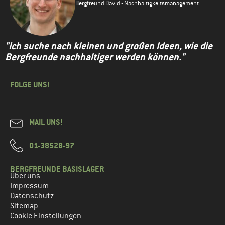
Bergfreund David - Nachhaltigkeitsmanagement
Servus, ein super Artikel und extrem aufschlussreich, was die
Materialien angeht. Glückwunsch!! und weiter so
Antworten
"Ich suche nach kleinen und großen Ideen, wie die
Bergfreunde nachhaltiger werden können."
FOLGE UNS!
MAIL UNS!
01-38528-97
BERGFREUNDE BASISLAGER
Über uns
Impressum
Datenschutz
Sitemap
Cookie Einstellungen