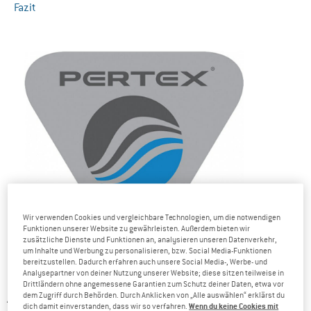
Fazit
Wir verwenden Cookies und vergleichbare Technologien, um die notwendigen
Funktionen unserer Website zu gewährleisten. Außerdem bieten wir
zusätzliche Dienste und Funktionen an, analysieren unseren Datenverkehr,
um Inhalte und Werbung zu personalisieren, bzw. Social Media-Funktionen
bereitzustellen. Dadurch erfahren auch unsere Social Media-, Werbe- und
Analysepartner von deiner Nutzung unserer Website; diese sitzen teilweise in
Was steckt eigentlich hinter Pertex?
Drittländern ohne angemessene Garantien zum Schutz deiner Daten, etwa vor
dem Zugriff durch Behörden. Durch Anklicken von „Alle auswählen“ erklärst du
Aber was ist Pertex eigentlich genau? Was kann es und wo
Wenn du keine Cookies mit
dich damit einverstanden, dass wir so verfahren.