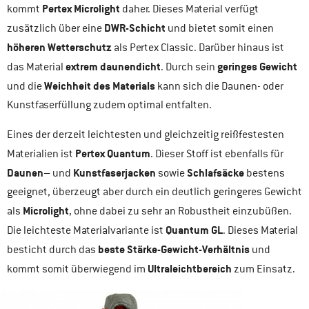
Pertex Microlight
kommt
daher. Dieses Material verfügt
DWR-Schicht
zusätzlich über eine
und bietet somit einen
höheren Wetterschutz
als Pertex Classic. Darüber hinaus ist
extrem daunendicht
geringes Gewicht
das Material
. Durch sein
Weichheit des Materials
und die
kann sich die Daunen- oder
Kunstfaserfüllung zudem optimal entfalten.
Eines der derzeit leichtesten und gleichzeitig reißfestesten
Pertex Quantum
Materialien ist
. Dieser Stoff ist ebenfalls für
Daunen
Kunstfaserjacken
Schlafsäcke
– und
sowie
bestens
geeignet, überzeugt aber durch ein deutlich geringeres Gewicht
Microlight
als
, ohne dabei zu sehr an Robustheit einzubüßen.
Quantum GL
Die leichteste Materialvariante ist
. Dieses Material
beste Stärke-Gewicht-Verhältnis
besticht durch das
und
Ultraleichtbereich
kommt somit überwiegend im
zum Einsatz.