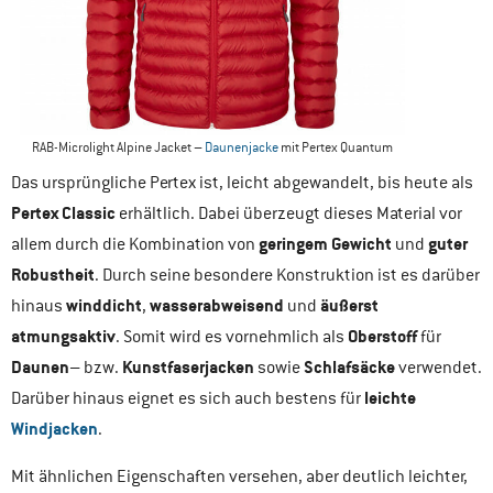
RAB-Microlight Alpine Jacket –
Daunenjacke
mit Pertex Quantum
Das ursprüngliche Pertex ist, leicht abgewandelt, bis heute als
Pertex Classic
erhältlich. Dabei überzeugt dieses Material vor
geringem Gewicht
guter
allem durch die Kombination von
und
Robustheit
. Durch seine besondere Konstruktion ist es darüber
winddicht
wasserabweisend
äußerst
hinaus
,
und
atmungsaktiv
Oberstoff
. Somit wird es vornehmlich als
für
Daunen
Kunstfaserjacken
Schlafsäcke
– bzw.
sowie
verwendet.
leichte
Darüber hinaus eignet es sich auch bestens für
Windjacken
.
Mit ähnlichen Eigenschaften versehen, aber deutlich leichter,