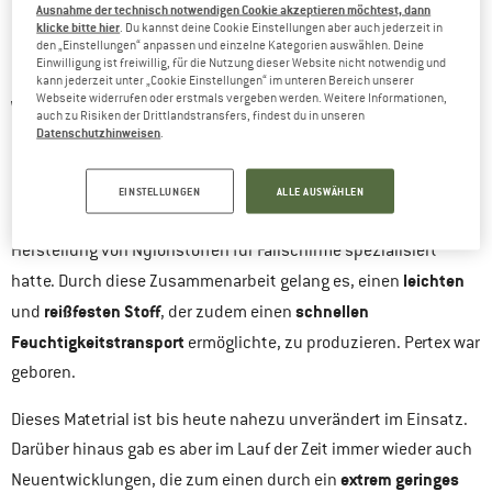
kommt es zum Einsatz? Fragen über Fragen… Fangen wir nun
Ausnahme der technisch notwendigen Cookie akzeptieren möchtest, dann
klicke bitte hier
. Du kannst deine Cookie Einstellungen aber auch jederzeit in
also einmal an, ein wenig Licht ins Dunkel zu bringen.
den „Einstellungen“ anpassen und einzelne Kategorien auswählen. Deine
Einwilligung ist freiwillig, für die Nutzung dieser Website nicht notwendig und
kann jederzeit unter „Cookie Einstellungen“ im unteren Bereich unserer
Webseite widerrufen oder erstmals vergeben werden. Weitere Informationen,
WAS IST PERTEX GENAU?
auch zu Risiken der Drittlandstransfers, findest du in unseren
Datenschutzhinweisen
.
Hamish Hamilton
Pertex entstand durch eine Kooperation von
,
Perseverance
einem britischen Ausrüstungsentwickler, und
EINSTELLUNGEN
ALLE AUSWÄHLEN
Mills
, einem Unternehmen, das sich vornehmlich auf die
Herstellung von Nylonstoffen für Fallschirme spezialisiert
leichten
hatte. Durch diese Zusammenarbeit gelang es, einen
reißfesten Stoff
schnellen
und
, der zudem einen
Feuchtigkeitstransport
ermöglichte, zu produzieren. Pertex war
geboren.
Dieses Matetrial ist bis heute nahezu unverändert im Einsatz.
Darüber hinaus gab es aber im Lauf der Zeit immer wieder auch
extrem geringes
Neuentwicklungen, die zum einen durch ein