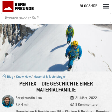
BLOG
SHOP
Blog
/
Know-How
/
Material & Technologie
PERTEX – DIE GESCHICHTE EINER
MATERIALFAMILIE
Bergfreundin
Lisa
21. März, 2022
4 min
5 Kommentare
Bergsteigen & Hochtouren
,
Bike
,
Klettern & Bouldern
,
Running
,