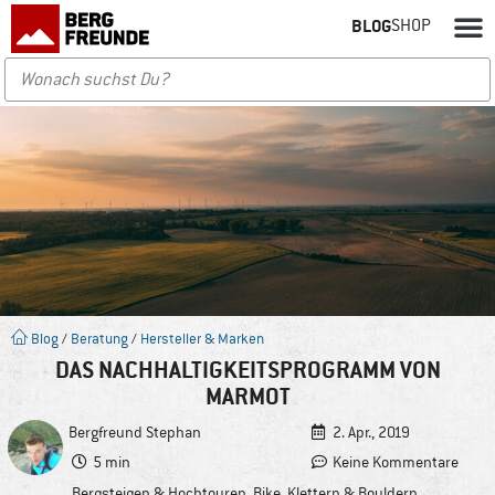
BLOG
SHOP
Blog
/
Beratung
/
Hersteller & Marken
DAS NACHHALTIGKEITSPROGRAMM VON
MARMOT
Bergfreund
Stephan
2. Apr., 2019
5 min
Keine Kommentare
Bergsteigen & Hochtouren
,
Bike
,
Klettern & Bouldern
,