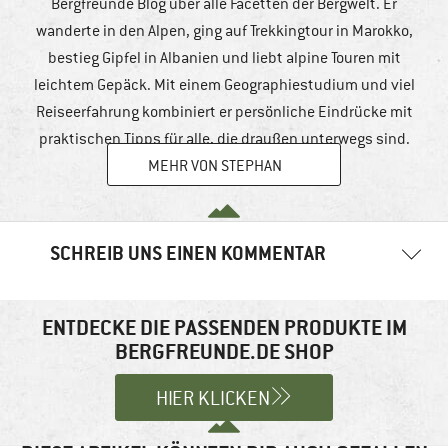
Bergfreunde Blog über alle Facetten der Bergwelt. Er
wanderte in den Alpen, ging auf Trekkingtour in Marokko,
bestieg Gipfel in Albanien und liebt alpine Touren mit
leichtem Gepäck. Mit einem Geographiestudium und viel
Reiseerfahrung kombiniert er persönliche Eindrücke mit
praktischen Tipps für alle, die draußen unterwegs sind.
MEHR VON STEPHAN
SCHREIB UNS EINEN KOMMENTAR
Deine E-Mail-Adresse wird nicht veröffentlicht.
Erforderliche
Felder sind mit
*
markiert
ENTDECKE DIE PASSENDEN PRODUKTE IM
BERGFREUNDE.DE SHOP
Kommentar
*
HIER KLICKEN