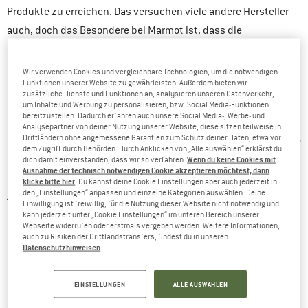
Produkte zu erreichen. Das versuchen viele andere Hersteller
auch, doch das Besondere bei Marmot ist, dass die
resultierenden Produkte nicht nur im hochpreisigen Segment
anzutreffen sind (dazu gleich noch zwei Beispiele).
Wir verwenden Cookies und vergleichbare Technologien, um die notwendigen
Funktionen unserer Website zu gewährleisten. Außerdem bieten wir
zusätzliche Dienste und Funktionen an, analysieren unseren Datenverkehr,
um Inhalte und Werbung zu personalisieren, bzw. Social Media-Funktionen
UMWELTASPEKTE DER NACHHALTIGKEIT
bereitzustellen. Dadurch erfahren auch unsere Social Media-, Werbe- und
Analysepartner von deiner Nutzung unserer Website; diese sitzen teilweise in
Drittländern ohne angemessene Garantien zum Schutz deiner Daten, etwa vor
Marmot sieht demzufolge langlebige und hochwertige Produkte
dem Zugriff durch Behörden. Durch Anklicken von „Alle auswählen“ erklärst du
als beste Maßnahme, um schädliche Umwelteinflüsse zu
Wenn du keine Cookies mit
dich damit einverstanden, dass wir so verfahren.
Ausnahme der technisch notwendigen Cookie akzeptieren möchtest, dann
minimieren. Diese Herangehensweise sieht man nach eigener
klicke bitte hier
. Du kannst deine Cookie Einstellungen aber auch jederzeit in
den „Einstellungen“ anpassen und einzelne Kategorien auswählen. Deine
Aussage als treibende Kraft der Produktentwicklung. Es gibt
Einwilligung ist freiwillig, für die Nutzung dieser Website nicht notwendig und
hier auch nachweisbare Erfolge, von denen die
kann jederzeit unter „Cookie Einstellungen“ im unteren Bereich unserer
Webseite widerrufen oder erstmals vergeben werden. Weitere Informationen,
Daunenalternative
Marmot Eco Featherless
und die
auch zu Risiken der Drittlandstransfers, findest du in unseren
Datenschutzhinweisen
.
Imprägnierung EvoDry
umweltschonende
hervorzuheben sind.
ECO FEATHERLESS
EINSTELLUNGEN
ALLE AUSWÄHLEN