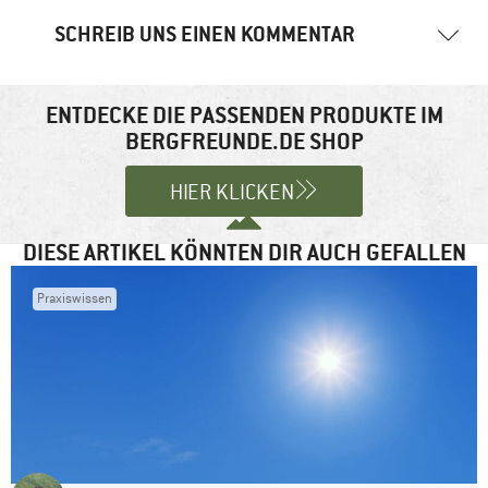
SCHREIB UNS EINEN KOMMENTAR
Deine E-Mail-Adresse wird nicht veröffentlicht.
Erforderliche
Felder sind mit
*
markiert
ENTDECKE DIE PASSENDEN PRODUKTE IM
BERGFREUNDE.DE SHOP
Kommentar
*
HIER KLICKEN
DIESE ARTIKEL KÖNNTEN DIR AUCH GEFALLEN
Praxiswissen
Name
*
E-Mail-Adresse
*