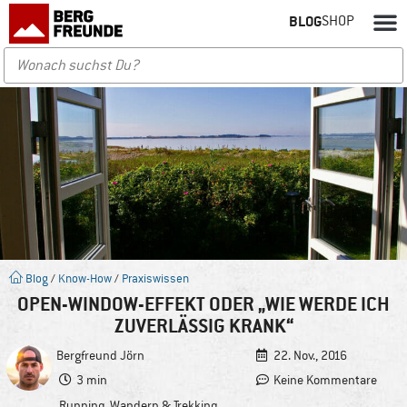
BLOG
SHOP
Blog
/
Know-How
/
Praxiswissen
OPEN-WINDOW-EFFEKT ODER „WIE WERDE ICH
ZUVERLÄSSIG KRANK“
Bergfreund
Jörn
22. Nov., 2016
3 min
Keine Kommentare
Running
,
Wandern & Trekking