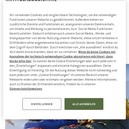
INHALTSVERZEICHNIS
Mach das Fenster zu. Es zieht!
Wir verwenden Cookies und vergleichbare Technologien, um die notwendigen
Warum der Open-Window-Effekt besonders im Winter
Funktionen unserer Website zu gewährleisten. Außerdem bieten wir
relevant ist
zusätzliche Dienste und Funktionen an, analysieren unseren Datenverkehr,
um Inhalte und Werbung zu personalisieren, bzw. Social Media-Funktionen
Zieh‘ dich warm an!
bereitzustellen. Dadurch erfahren auch unsere Social Media-, Werbe- und
Analysepartner von deiner Nutzung unserer Website; diese sitzen teilweise in
Hilf deinem Immunsystem
Drittländern ohne angemessene Garantien zum Schutz deiner Daten, etwa vor
dem Zugriff durch Behörden. Durch Anklicken von „Alle auswählen“ erklärst du
Wenn du keine Cookies mit
dich damit einverstanden, dass wir so verfahren.
MACH DAS FENSTER ZU. ES ZIEHT!
Ausnahme der technisch notwendigen Cookie akzeptieren möchtest, dann
klicke bitte hier
. Du kannst deine Cookie Einstellungen aber auch jederzeit in
den „Einstellungen“ anpassen und einzelne Kategorien auswählen. Deine
Einwilligung ist freiwillig, für die Nutzung dieser Website nicht notwendig und
kann jederzeit unter „Cookie Einstellungen“ im unteren Bereich unserer
Webseite widerrufen oder erstmals vergeben werden. Weitere Informationen,
auch zu Risiken der Drittlandstransfers, findest du in unseren
Datenschutzhinweisen
.
EINSTELLUNGEN
ALLE AUSWÄHLEN