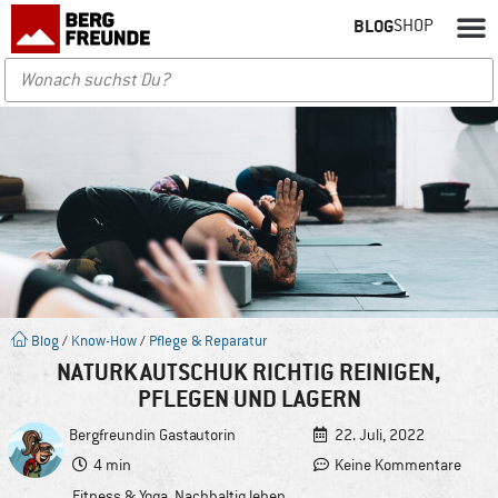
BLOG
SHOP
Blog
/
Know-How
/
Pflege & Reparatur
NATURKAUTSCHUK RICHTIG REINIGEN,
PFLEGEN UND LAGERN
Bergfreundin
Gastautorin
22. Juli, 2022
4 min
Keine Kommentare
Fitness & Yoga
,
Nachhaltig leben