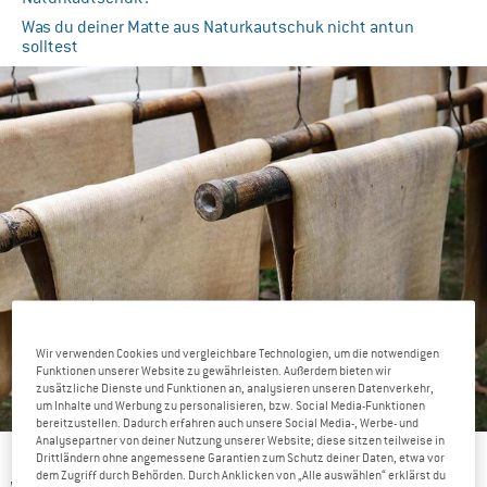
Was du deiner Matte aus Naturkautschuk nicht antun
solltest
Wir verwenden Cookies und vergleichbare Technologien, um die notwendigen
Funktionen unserer Website zu gewährleisten. Außerdem bieten wir
zusätzliche Dienste und Funktionen an, analysieren unseren Datenverkehr,
um Inhalte und Werbung zu personalisieren, bzw. Social Media-Funktionen
bereitzustellen. Dadurch erfahren auch unsere Social Media-, Werbe- und
Analysepartner von deiner Nutzung unserer Website; diese sitzen teilweise in
So sehen die Naturkautschukplatten beim Trocknen aus.
Drittländern ohne angemessene Garantien zum Schutz deiner Daten, etwa vor
dem Zugriff durch Behörden. Durch Anklicken von „Alle auswählen“ erklärst du