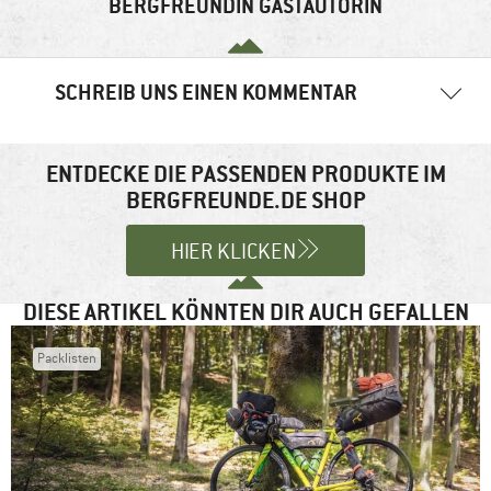
BERGFREUNDIN GASTAUTORIN
SCHREIB UNS EINEN KOMMENTAR
Deine E-Mail-Adresse wird nicht veröffentlicht.
Erforderliche
Felder sind mit
*
markiert
ENTDECKE DIE PASSENDEN PRODUKTE IM
BERGFREUNDE.DE SHOP
Kommentar
*
HIER KLICKEN
DIESE ARTIKEL KÖNNTEN DIR AUCH GEFALLEN
Packlisten
Name
*