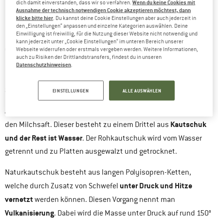
WAS IST NATURKAUTSCHUK UND WORAUS BESTEHT
Wenn du keine Cookies mit
dich damit einverstanden, dass wir so verfahren.
Ausnahme der technisch notwendigen Cookie akzeptieren möchtest, dann
ER?
klicke bitte hier
. Du kannst deine Cookie Einstellungen aber auch jederzeit in
den „Einstellungen“ anpassen und einzelne Kategorien auswählen. Deine
Einwilligung ist freiwillig, für die Nutzung dieser Website nicht notwendig und
tropischen
Naturkautschuk wird durch das Anritzen des
kann jederzeit unter „Cookie Einstellungen“ im unteren Bereich unserer
Gummibaums
Hevea Basiliensis
, auch Kautschukbaum
Webseite widerrufen oder erstmals vergeben werden. Weitere Informationen,
auch zu Risiken der Drittlandstransfers, findest du in unseren
genannt, gewonnen. Eine andere Bezeichnung für
Datenschutzhinweisen
.
Naturlatex
aus Afrika,
Naturkautschuk ist auch
. Er stammt
Südostasien und Südamerika
.
EINSTELLUNGEN
ALLE AUSWÄHLEN
Arbeiter:innen gewinnen aus der Rinde des Kautschukbaums
Kautschuk
den Milchsaft. Dieser besteht zu einem Drittel aus
und der Rest ist Wasser
. Der Rohkautschuk wird vom Wasser
getrennt und zu Platten ausgewalzt und getrocknet.
Naturkautschuk besteht aus langen Polyisopren-Ketten,
unter Druck und Hitze
welche durch Zusatz von Schwefel
vernetzt
werden können. Diesen Vorgang nennt man
Vulkanisierung
. Dabei wird die Masse unter Druck auf rund 150°