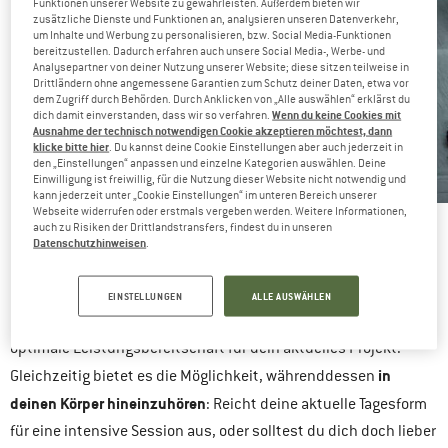
Funktionen unserer Website zu gewährleisten. Außerdem bieten wir
zusätzliche Dienste und Funktionen an, analysieren unseren Datenverkehr,
um Inhalte und Werbung zu personalisieren, bzw. Social Media-Funktionen
bereitzustellen. Dadurch erfahren auch unsere Social Media-, Werbe- und
Analysepartner von deiner Nutzung unserer Website; diese sitzen teilweise in
Drittländern ohne angemessene Garantien zum Schutz deiner Daten, etwa vor
dem Zugriff durch Behörden. Durch Anklicken von „Alle auswählen“ erklärst du
Wenn du keine Cookies mit
dich damit einverstanden, dass wir so verfahren.
Ausnahme der technisch notwendigen Cookie akzeptieren möchtest, dann
klicke bitte hier
. Du kannst deine Cookie Einstellungen aber auch jederzeit in
den „Einstellungen“ anpassen und einzelne Kategorien auswählen. Deine
Einwilligung ist freiwillig, für die Nutzung dieser Website nicht notwendig und
kann jederzeit unter „Cookie Einstellungen“ im unteren Bereich unserer
Webseite widerrufen oder erstmals vergeben werden. Weitere Informationen,
Bevor es beim Kletterprojekt zur Sache geht, ist erstmal eine angemessene
auch zu Risiken der Drittlandstransfers, findest du in unseren
Aufwärmung nötig.
Datenschutzhinweisen
.
Mit einem guten Warm-up erhöht sich die generelle
Leistungsbereitschaft des Körpers
erheblich. Dadurch
EINSTELLUNGEN
ALLE AUSWÄHLEN
ermöglicht es ein effizientes Training beziehungsweise die
optimale Leistungsbereitschaft für dein aktuelles Projekt.
in
Gleichzeitig bietet es die Möglichkeit, währenddessen
deinen Körper hineinzuhören
: Reicht deine aktuelle Tagesform
für eine intensive Session aus, oder solltest du dich doch lieber