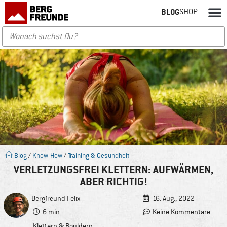
BLOG
SHOP
Blog
/
Know-How
/
Training & Gesundheit
VERLETZUNGSFREI KLETTERN: AUFWÄRMEN,
ABER RICHTIG!
Bergfreund
Felix
16. Aug., 2022
6 min
Keine Kommentare
Klettern & Bouldern