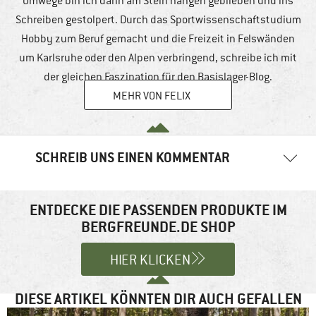
Umwege bin ich dann am Stein hängen geblieben und ins
Schreiben gestolpert. Durch das Sportwissenschaftstudium
Hobby zum Beruf gemacht und die Freizeit in Felswänden
um Karlsruhe oder den Alpen verbringend, schreibe ich mit
der gleichen Faszination für den Basislager-Blog.
MEHR VON FELIX
SCHREIB UNS EINEN KOMMENTAR
Deine E-Mail-Adresse wird nicht veröffentlicht.
Erforderliche
Felder sind mit
*
markiert
ENTDECKE DIE PASSENDEN PRODUKTE IM
BERGFREUNDE.DE SHOP
Kommentar
*
HIER KLICKEN
DIESE ARTIKEL KÖNNTEN DIR AUCH GEFALLEN