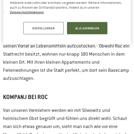
erscheint, der kann beruhigt werden: die Felsen kommen.
Webseite widerrufen oder erstmals vergeben werden. Weitere Informationen,
auch zu Risiken der Drittlandstransfers, findest du in unseren
Datenschutzhinweisen
.
Kleinstadt Roc
Wir beginnen mit unserem Ausgangspunkt der
.
Roc ist etwa 50 Kilometer südöstlich von der italienischen
EINSTELLUNGEN
ALLE AUSWÄHLEN
Großstadt Triest entfernt und in unmittelbarer Nähe von Buzet,
einer Stadt mit etwa 6100 Einwohnern, die sich eignet, um
seinen Vorrat an Lebensmitteln aufzustocken. Obwohl Roc ein
Stadtrecht besitzt, wohnen nur knapp 180 Menschen in dem
kleinen Ort. Mit ihren kleinen Appartements und
Ferienwohnungen ist die Stadt perfekt, um dort sein Basecamp
aufzuschlagen.
KOMPANJ BEI ROC
Von unseren Vermietern werden wir mit Sliwowitz und
heimischem Obst begrüßt und fühlen uns direkt wohl. Schaut
man sich etwas genauer um, sieht man nach wie vor eine