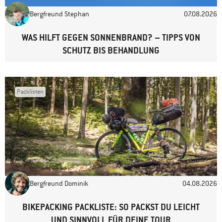
Hallo Liebes Bergfreunde Team, Hallo Bergfreundin Marianne Es
Freud mich das ich auch hier über kletter Möglichkeiten in
Bergfreund Stephan
07.08.2026
kroatien lese (vieleicht weil ich auch selbst Kroate bin. .. ) ;) aber
Website
WAS HILFT GEGEN SONNENBRAND? – TIPPS VON
wir haben gerade mal knapp über 4 Millionen Einwohner - so dass
SCHUTZ BIS BEHANDLUNG
außerhalb der Session man locker klettern kann. .. Hoffe das mall
auch national park Paklenica erwähnt wird : für mich persönlich
die besten und schönsten Wände und Natur in kroatien! Vieleicht
kommt auch von mir ein Beitrag und Bilder, LG - Tom
Packlisten
Antworten
Bergfreund Dominik
04.08.2026
BIKEPACKING PACKLISTE: SO PACKST DU LEICHT
UND SINNVOLL FÜR DEINE TOUR