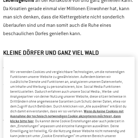
Lebensgefühls
an der Adriaküste voll und ganz genießen kann.
Da Kroatien gerade einmal vier Millionen Einwohner hat, kann
man sich denken, dass die Klettergebiete nicht sonderlich
überlaufen sind und man somit auch die Ruhe eines
beschaulichen Dorfes genießen kann.
KLEINE DÖRFER UND GANZ VIEL WALD
Als ich zum ersten Mal istrischen Boden betrete bin ich
Wir verwenden Cookies und vergleichbare Technologien, um die notwendigen
malerischen Ortschaften verliebt
regelrecht in die kleinen
.
Funktionen unserer Website zu gewährleisten. Außerdem bieten wir
zusätzliche Dienste und Funktionen an, analysieren unseren Datenverkehr,
Jede Örtlichkeit besitzt eine kleine Kirche aus Stein, deren
um Inhalte und Werbung zu personalisieren, bzw. Social Media-Funktionen
Kirchtürme man Kilometer weit auf den sanften Hügeln sieht.
bereitzustellen. Dadurch erfahren auch unsere Social Media-, Werbe- und
Analysepartner von deiner Nutzung unserer Website; diese sitzen teilweise in
Und zudem sieht man Wald, viel Wald, was das Klettern in
Drittländern ohne angemessene Garantien zum Schutz deiner Daten, etwa vor
dem Zugriff durch Behörden. Durch Anklicken von „Alle auswählen“ erklärst du
Kroatien sehr lohnenswert macht.
Wenn du keine Cookies mit
dich damit einverstanden, dass wir so verfahren.
Ausnahme der technisch notwendigen Cookie akzeptieren möchtest, dann
klicke bitte hier
Wer sich jetzt Gedanken darüber macht, wo und wie man hier
. Du kannst deine Cookie Einstellungen aber auch jederzeit in
den „Einstellungen“ anpassen und einzelne Kategorien auswählen. Deine
Klettermeter sammeln soll, wo hier doch alles so flach
Einwilligung ist freiwillig, für die Nutzung dieser Website nicht notwendig und
kann jederzeit unter „Cookie Einstellungen“ im unteren Bereich unserer