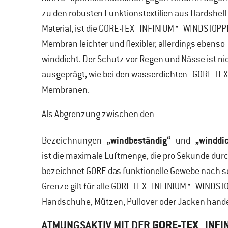
zu den robusten Funktionstextilien aus Hardshell
Material, ist die
GORE-TEX INFINIUM™ WINDSTOPP
Membran leichter und flexibler, allerdings ebenso
winddicht. Der Schutz vor Regen und Nässe ist ni
ausgeprägt, wie bei den wasserdichten GORE-TE
Membranen.
Als Abgrenzung zwischen den
„windbeständig“
„winddi
Bezeichnungen
und
ist die maximale Luftmenge, die pro Sekunde durc
bezeichnet GORE das funktionelle Gewebe nach se
Grenze gilt für alle GORE-TEX INFINIUM™ WINDST
Handschuhe, Mützen, Pullover oder Jacken hande
ATMUNGSAKTIV MIT DER
GORE-TEX INFI