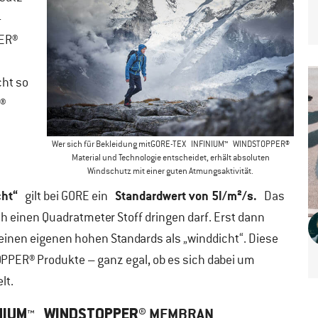
-
ER®
cht so
X®
Wer sich für Bekleidung mitGORE-TEX INFINIUM™ WINDSTOP
PER®
Material und Technologie entscheidet, erhält absoluten
Windschutz mit einer guten Atmungsaktivität.
cht“
Standardwert von 5l/m²/s.
gilt bei GORE ein
Das
h einen Quadratmeter Stoff dringen darf. Erst dann
inen eigenen hohen Standards als „winddicht“. Diese
OP
PER® Produkte – ganz egal, ob es sich dabei um
lt.
MEMBRAN
NIUM™ WINDSTOP
PER®