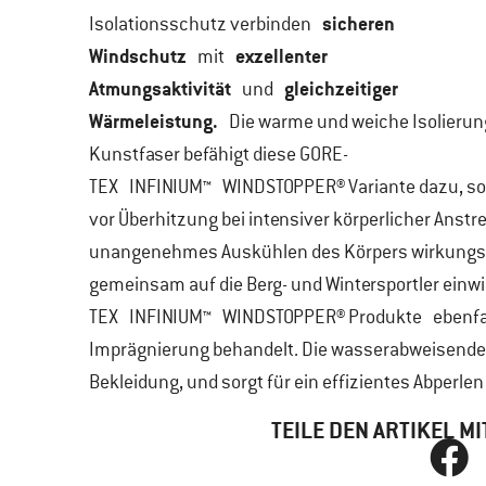
sicheren
Isolationsschutz verbinden
Windschutz
exzellenter
mit
Atmungsaktivität
gleichzeitiger
und
Wärmeleistung.
Die warme und weiche Isolierun
Kunstfaser befähigt diese GORE-
TEX INFINIUM™ WINDSTOPPER® Variante dazu, s
vor Überhitzung bei intensiver körperlicher Anstr
unangenehmes Auskühlen des Körpers wirkungsvol
gemeinsam auf die Berg- und Wintersportler einwi
TEX INFINIUM™ WINDSTOPPER® Produkte ebenfal
Imprägnierung behandelt. Die wasserabweisende 
Bekleidung, und sorgt für ein effizientes Abperle
TEILE DEN ARTIKEL 