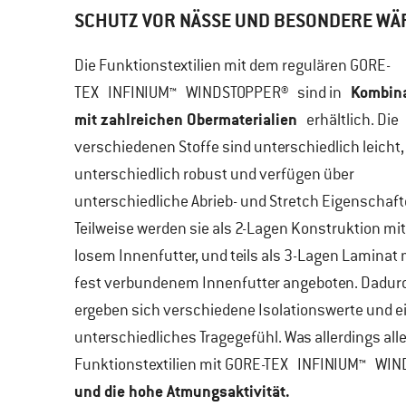
SCHUTZ VOR NÄSSE UND BESONDERE WÄ
Die Funktionstextilien mit dem regulären
GORE-
Kombin
TEX INFINIUM™ WINDSTOPPER®
sind in
mit zahlreichen Obermaterialien
erhältlich. Die
verschiedenen Stoffe sind unterschiedlich leicht,
unterschiedlich robust und verfügen über
unterschiedliche Abrieb- und Stretch Eigenschaft
Teilweise werden sie als 2-Lagen Konstruktion mit
losem Innenfutter, und teils als 3-Lagen Laminat 
fest verbundenem Innenfutter angeboten. Dadur
ergeben sich verschiedene Isolationswerte und e
unterschiedliches Tragegefühl. Was allerdings all
Funktionstextilien mit GORE-TEX INFINIUM™ WIN
und die hohe Atmungsaktivität.