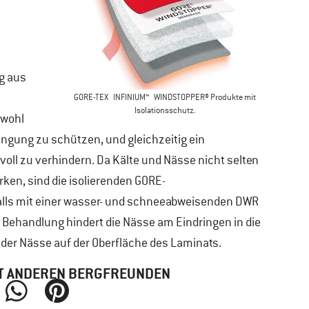
g aus
GORE-TEX INFINIUM™ WINDSTOP
PER® Produkte mit
Isolationsschutz.
owohl
engung zu schützen, und gleichzeitig ein
l zu verhindern. Da Kälte und Nässe nicht selten
rken, sind die isolierenden GORE-
ls mit einer wasser- und schneeabweisenden DWR
Behandlung hindert die Nässe am Eindringen in die
n der Nässe auf der Oberfläche des Laminats.
MIT ANDEREN BERGFREUNDEN