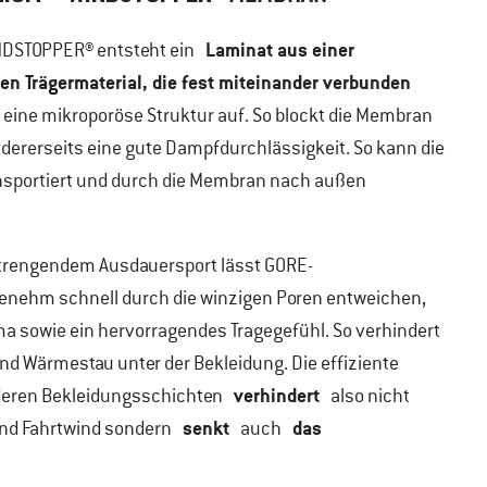
Laminat aus einer
NDSTOP
PER® entsteht ein
n Trägermaterial, die fest miteinander verbunden
 eine mikroporöse Struktur auf. So blockt die Membran
ndererseits eine gute Dampfdurchlässigkeit. So kann die
ransportiert und durch die Membran nach außen
nstrengendem Ausdauersport lässt GORE-
nehm schnell durch die winzigen Poren entweichen,
ima sowie ein hervorragendes Tragegefühl. So verhindert
d Wärmestau unter der Bekleidung. Die effiziente
verhindert
eren Bekleidungsschichten
also nicht
senkt
das
nd Fahrtwind sondern
auch