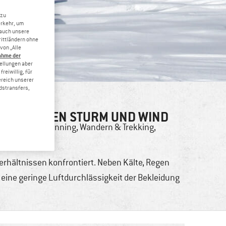
 zu
erkehr, um
 auch unsere
rittländern ohne
von „Alle
ahme der
tellungen aber
reiwillig, für
ereich unserer
dstransfers,
STION GEGEN STURM UND WIND
touren
,
Bike
,
Running
,
Wandern & Trekking
,
erhältnissen konfrontiert. Neben Kälte, Regen
 eine geringe Luftdurchlässigkeit der Bekleidung