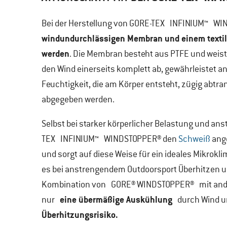
Bei der Herstellung von GORE-TEX INFINIUM™ WI
windundurchlässigen Membran und einem textile
werden
. Die Membran besteht aus PTFE und weist
den Wind einerseits komplett ab, gewährleistet a
Feuchtigkeit, die am Körper entsteht, zügig abt
abgegeben werden.
Selbst bei starker körperlicher Belastung und a
TEX INFINIUM™ WINDSTOPPER® den
Schweiß
ange
und sorgt auf diese Weise für ein ideales Mikrokl
es bei anstrengendem Outdoorsport Überhitzen un
Kombination von GORE® WINDSTOPPER® mit and
eine übermäßige Auskühlung
nur
durch Wind u
Überhitzungsrisiko.