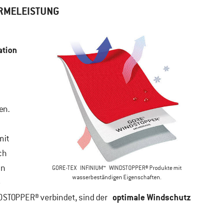
RMELEISTUNG
ation
en.
mit
ch
in
GORE-TEX INFINIUM™ WINDSTOP
PER® Produkte mit
wasserbeständigen Eigenschaften.
e
optimale Windschutz
DSTOPPER® verbindet, sind der