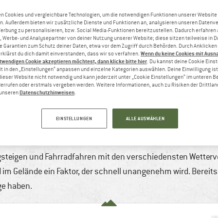
n Cookies und vergleichbare Technologien, um die notwendigen Funktionen unserer Website
n. Außerdem bieten wir zusätzliche Dienste und Funktionen an, analysieren unseren Datenv
Werbung zu personalisieren, bzw. Social Media-Funktionen bereitzustellen. Dadurch erfahren
, Werbe- und Analysepartner von deiner Nutzung unserer Website; diese sitzen teilweise in D
Garantien zum Schutz deiner Daten, etwa vor dem Zugriff durch Behörden. Durch Anklicken 
Wenn du keine Cookies mit Ausn
rklärst du dich damit einverstanden, dass wir so verfahren.
twendigen Cookie akzeptieren möchtest, dann klicke bitte hier
. Du kannst deine Cookie Eins
t in den „Einstellungen“ anpassen und einzelne Kategorien auswählen. Deine Einwilligung ist f
dieser Website nicht notwendig und kann jederzeit unter „Cookie Einstellungen“ im unteren B
errufen oder erstmals vergeben werden. Weitere Informationen, auch zu Risiken der Drittlan
Datenschutzhinweisen
n unseren
.
TEX INFINIUM™ WINDSTOPPER® – DIE BA
EINSTELLUNGEN
ALLE AUSWÄHLEN
3 min
Keine Kommentare
Bergsteigen & Hoch
Wintersport
gsteigen und Fahrradfahren mit den verschiedensten Wetterv
im Gelände ein Faktor, der schnell unangenehm wird. Bereits
ge haben.