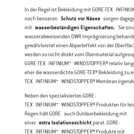
In der Regel ist Bekleidung mit
GORE-TEX INFINI
Schutz vor Nässe
noch besseren
sorgen dagege
wasserbeständigen Eigenschaften.
mit
Sie sind
wasserabweisenden DWR Imprägnierung behandelt
gewährleistet einen Abperleffekt von der Oberfl
werden so nicht direkt vom Obermaterial aufgeso
GORE-TEX INFINIUM™ WINDSTOPPER® relativ lange 
eher die wasserdichte GORE-TEX® Bekleidung zu 
TEX INFINIUM™ WINDSTOPPER® Membran irgendwa
Neben den spezialisierten GORE-
TEX INFINIUM™ WINDSTOPPER® Produkten für lei
Regen hält GORE auch Outdoorbekleidung mit
extra Isolationsschicht
einer
parat. GORE-
TEX INFINIUM™ WINDSTOPPER® Produkte mit