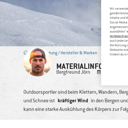
Wir verwende
gewährleiste
Inhalte und 
Social Media-
angemessene 
auswählen“ e
technisch no
auch jederzei
die Nutzung 
Webseite wid
Blog
/
Beratung
/
Hersteller & Marken
findest du i
MATERIALINFO: GORE-
Bergfreund
Jörn
1. Juli, 2015
Outdoorsportler sind beim Klettern, Wandern, Ber
kräftiger Wind
und Schnee ist
in den Bergen und 
kann eine starke Auskühlung des Körpers zur Fol