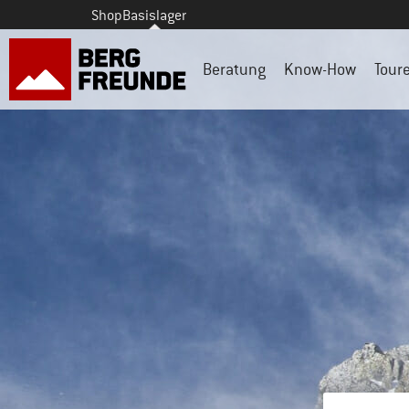
Shop
Basislager
Beratung
Know-How
Tour