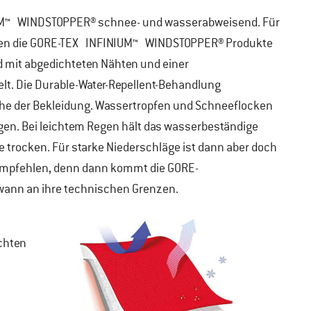
UM™ WINDSTOPPER®
schnee- und wasserabweisend. Für
n die GORE-TEX INFINIUM™ WINDSTOPPER® Produkte
 mit abgedichteten Nähten und einer
. Die Durable-Water-Repellent-Behandlung
äche der Bekleidung. Wassertropfen und Schneeflocken
gen. Bei leichtem Regen hält das wasserbeständige
trocken. Für starke Niederschläge ist dann aber doch
empfehlen, denn dann kommt die GORE-
nn an ihre technischen Grenzen.
chten