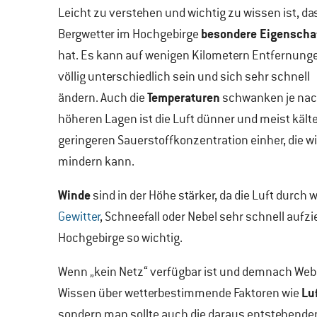
Leicht zu verstehen und wichtig zu wissen ist, da
besondere Eigenscha
Bergwetter im Hochgebirge
hat. Es kann auf wenigen Kilometern Entfernung
völlig unterschiedlich sein und sich sehr schnell
Temperaturen
ändern. Auch die
schwanken je nach
höheren Lagen ist die Luft dünner und meist kälter
geringeren Sauerstoffkonzentration einher, die w
mindern kann.
Winde
sind in der Höhe stärker, da die Luft durc
Gewitter
, Schneefall oder Nebel sehr schnell auf
Hochgebirge so wichtig.
Wenn „kein Netz“ verfügbar ist und demnach Webs
Lu
Wissen über wetterbestimmende Faktoren wie
sondern man sollte auch die daraus entstehend