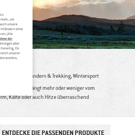
 zu
erkehr, um
 auch unsere
rittländern ohne
von „Alle
ahme der
tellungen aber
reiwillig, für
ereich unserer
dstransfers,
Hochtouren
,
Wandern & Trekking
,
Wintersport
 JEDE Bergtour hängt mehr oder weniger vom
turm, Kälte oder auch Hitze überraschend
ENTDECKE DIE PASSENDEN PRODUKTE