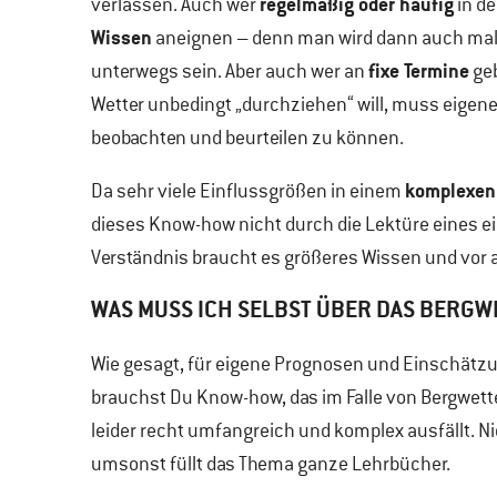
regelmäßig oder häufig
verlassen. Auch wer
in de
Wissen
aneignen – denn man wird dann auch mal 
fixe Termine
unterwegs sein. Aber auch wer an
geb
Wetter unbedingt „durchziehen“ will, muss eige
beobachten und beurteilen zu können.
komplexen
Da sehr viele Einflussgrößen in einem
dieses Know-how nicht durch die Lektüre eines ein
Verständnis braucht es größeres Wissen und vor a
WAS MUSS ICH SELBST ÜBER DAS BERGW
Wie gesagt, für eigene Prognosen und Einschätz
brauchst Du Know-how, das im Falle von Bergwett
leider recht umfangreich und komplex ausfällt. N
umsonst füllt das Thema ganze Lehrbücher.