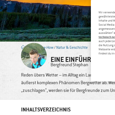
Wir verwende
gewährleiste
Inhalte und 
Social Media-
angemessene 
auswählen“ e
technisch no
auch jederzei
die Nutzung 
Blog
/
Know-How
/
Natur & Geschichte
Webseite wid
findest du i
EINE EINFÜHRUNG IN
Bergfreund
Stephan
3. Okt.,
Reden übers Wetter – im Alltag ein Langweiler, i
äußerst komplexen Phänomen Bergwetter ab. W
„zuschlagen“, werden sie für Bergfreunde zum Unf
INHALTSVERZEICHNIS