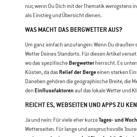
nur, wenn Du Dich mit der Thematik wenigstens in 
als Einstieg und Übersicht dienen.
WAS MACHT DAS BERGWETTER AUS?
Um ganz einfach anzufangen: Wenn Du draußen st
Wetter Deines Standorts. Für diesen Artikel verse
Bergwetter
wo das spezifische
herrscht. Es unter
Relief der Berge
Küsten, da das
einen starken Ein
Daneben gehören die geographische Breite, die 
Einflussfaktoren
den
auf das lokale Wetter und K
REICHT ES, WEBSEITEN UND APPS ZU KE
Tages- und Woc
Ja und nein: Für viele eher kurze
Wetterseiten. Für lange und anspruchsvolle Touren