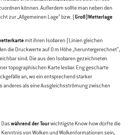
zuordnen können. Außerdem sollte man neben den
Groß)Wetterlage
ht zur „Allgemeinen Lage“ bzw. (
etterkarte
mit ihren Isobaren (Linien gleichen
den die Druckwerte auf 0 m Höhe „heruntergerechnet“,
eichbar sind. Die aus den Isobaren gezeichneten
iner topographischen Karte lesbar. Eng gescharte
ckgefälle an, wo ein entsprechend starker
chts anderes als eine Ausgleichsströmung zwischen
während der Tour
Das
wichtigste Know-how dürfte die
Kenntnis von Wolken und Wolkenformationen sein,