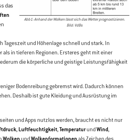
ss das
ften
Abb1: Anhand der Wolken lässt sich das Wetter prognostizieren.
en
Bild: VdBs
 Tageszeit und Höhenlage schnell und stark. In
 als in tieferen Regionen. Ersteres geht mit einer
iederum die körperliche und geistige Leistungsfähigkeit
h weniger Bodenreibung gebremst wird. Dadurch können
ziehen. Deshalb ist gute Kleidung und Ausrüstung im
eiten und Apps nutzlos werden, braucht es nicht nur
ftdruck
Luftfeuchtigkeit
Temperatur
Wind
,
,
und
,
Wolken
Wolkenformationen
en
und
als Zeichen des