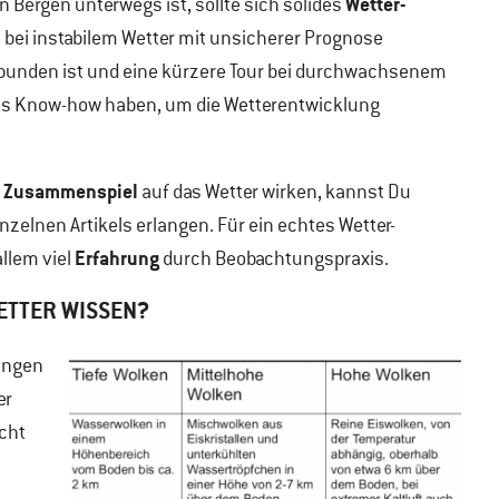
Wetter-
n Bergen unterwegs ist, sollte sich solides
bei instabilem Wetter mit unsicherer Prognose
unden ist und eine kürzere Tour bei durchwachsenem
nes Know-how haben, um die Wetterentwicklung
 Zusammenspiel
auf das Wetter wirken, kannst Du
zelnen Artikels erlangen. Für ein echtes Wetter-
Erfahrung
llem viel
durch Beobachtungspraxis.
ETTER WISSEN?
ungen
er
icht