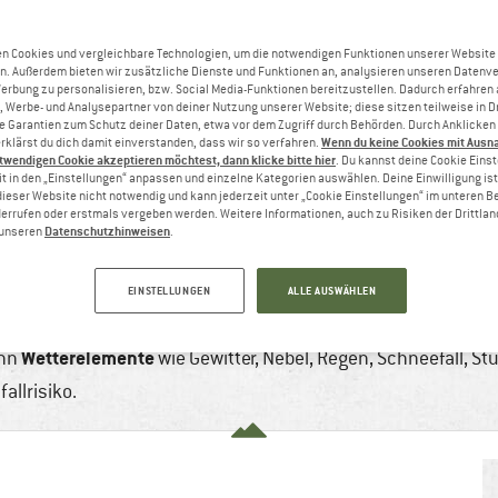
n Cookies und vergleichbare Technologien, um die notwendigen Funktionen unserer Website
n. Außerdem bieten wir zusätzliche Dienste und Funktionen an, analysieren unseren Datenv
Werbung zu personalisieren, bzw. Social Media-Funktionen bereitzustellen. Dadurch erfahren
, Werbe- und Analysepartner von deiner Nutzung unserer Website; diese sitzen teilweise in D
Garantien zum Schutz deiner Daten, etwa vor dem Zugriff durch Behörden. Durch Anklicken 
Wenn du keine Cookies mit Ausn
rklärst du dich damit einverstanden, dass wir so verfahren.
twendigen Cookie akzeptieren möchtest, dann klicke bitte hier
. Du kannst deine Cookie Eins
t in den „Einstellungen“ anpassen und einzelne Kategorien auswählen. Deine Einwilligung ist f
dieser Website nicht notwendig und kann jederzeit unter „Cookie Einstellungen“ im unteren B
errufen oder erstmals vergeben werden. Weitere Informationen, auch zu Risiken der Drittlan
Datenschutzhinweisen
n unseren
.
 DAS BERGWETTER
 2023
10 min
Keine Kommentare
Bergsteigen & 
EINSTELLUNGEN
ALLE AUSWÄHLEN
n den Bergen ein Dauerbrenner. Und ein absolutes Muss, denn
Wetterelemente
enn
wie Gewitter, Nebel, Regen, Schneefall, S
allrisiko.