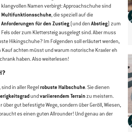
klangvollen Namen verbirgt: Approachschuhe sind
Multifunktionsschuhe
, die speziell auf die
Anforderungen für den Zustieg
Abstieg
(und den
) zum
Fels oder zum Klettersteig ausgelegt sind. Aber muss
uste Hikingschuhe? Im Folgenden soll erläutert werden,
 Kauf achten müsst und warum notorische Kraxler eh
hrank haben. Also weiterlesen!
H?
robuste Halbschuhe
sind in aller Regel
. Sie dienen
rigkeitsgrad
variierendem Terrain
und
zu meistern.
r über gut befestigte Wege, sondern über Geröll, Wiesen,
braucht es einen guten Allrounder! Und genau an der