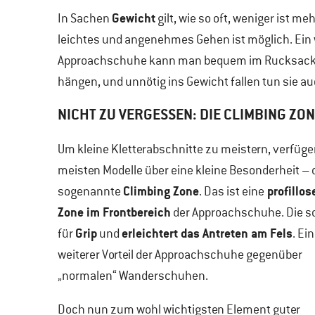
Gewicht
In Sachen
gilt, wie so oft, weniger ist m
leichtes und angenehmes Gehen ist möglich. Ein we
Approachschuhe kann man bequem im Rucksack 
hängen, und unnötig ins Gewicht fallen tun sie au
NICHT ZU VERGESSEN: DIE CLIMBING ZO
Um kleine Kletterabschnitte zu meistern, verfüge
meisten Modelle über eine kleine Besonderheit – 
Climbing Zone
profillos
sogenannte
. Das ist eine
Zone im Frontbereich
der Approachschuhe. Die s
Grip
erleichtert das Antreten am Fels
für
und
. Ein
weiterer Vorteil der Approachschuhe gegenüber
„normalen“ Wanderschuhen.
Doch nun zum wohl wichtigsten Element guter