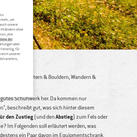
 zu
erkehr, um
 auch unsere
rittländern ohne
von „Alle
ahme der
tellungen aber
reiwillig, für
ereich unserer
dstransfers,
ochtouren
,
Klettern & Bouldern
,
Wandern &
ss gutes Schuhwerk her. Da kommen nur
“, beschreibt gut, was sich hinter diesem
ür den Zustieg
Abstieg
(und den
) zum Fels oder
e? Im Folgenden soll erläutert werden, was
destens ein Paar davon im Equipmentschrank