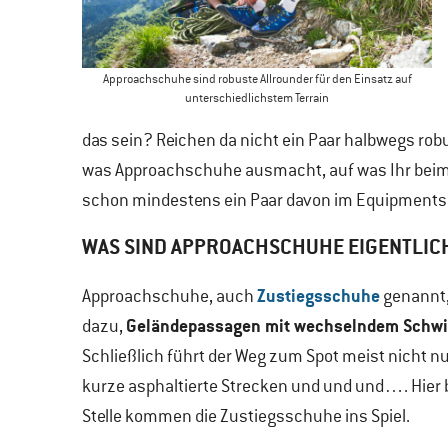
Approachschuhe sind robuste Allrounder für den Einsatz auf
unterschiedlichstem Terrain
das sein? Reichen da nicht ein Paar halbwegs rob
was Approachschuhe ausmacht, auf was Ihr beim
schon mindestens ein Paar davon im Equipmentsc
WAS SIND APPROACHSCHUHE EIGENTLIC
Zustiegsschuhe
Approachschuhe, auch
genannt, 
Geländepassagen mit wechselndem Schwie
dazu,
Schließlich führt der Weg zum Spot meist nicht nu
kurze asphaltierte Strecken und und und…. Hier 
Stelle kommen die Zustiegsschuhe ins Spiel.