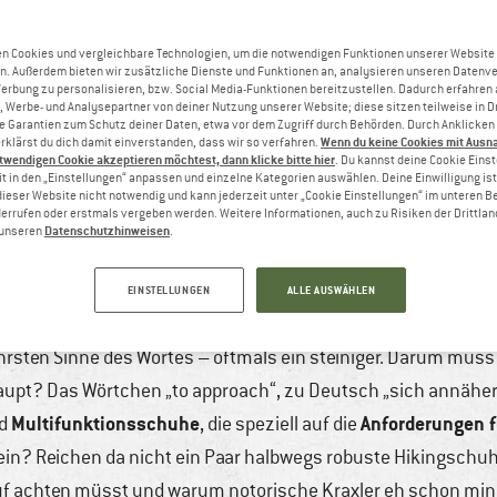
n Cookies und vergleichbare Technologien, um die notwendigen Funktionen unserer Website
n. Außerdem bieten wir zusätzliche Dienste und Funktionen an, analysieren unseren Datenv
Werbung zu personalisieren, bzw. Social Media-Funktionen bereitzustellen. Dadurch erfahren
, Werbe- und Analysepartner von deiner Nutzung unserer Website; diese sitzen teilweise in D
Garantien zum Schutz deiner Daten, etwa vor dem Zugriff durch Behörden. Durch Anklicken 
Wenn du keine Cookies mit Ausn
rklärst du dich damit einverstanden, dass wir so verfahren.
twendigen Cookie akzeptieren möchtest, dann klicke bitte hier
. Du kannst deine Cookie Eins
t in den „Einstellungen“ anpassen und einzelne Kategorien auswählen. Deine Einwilligung ist f
dieser Website nicht notwendig und kann jederzeit unter „Cookie Einstellungen“ im unteren B
errufen oder erstmals vergeben werden. Weitere Informationen, auch zu Risiken der Drittlan
Datenschutzhinweisen
n unseren
.
MULTIFUNKTIONALE HALBSCHUHE
ni, 2022
4 min
23 Kommentare
Bergsteigen & H
EINSTELLUNGEN
ALLE AUSWÄHLEN
Trekking
wahrsten Sinne des Wortes – oftmals ein steiniger. Darum mu
aupt? Das Wörtchen „to approach“, zu Deutsch „sich annähern
Multifunktionsschuhe
Anforderungen f
nd
, die speziell auf die
ein? Reichen da nicht ein Paar halbwegs robuste Hikingschuh
f achten müsst und warum notorische Kraxler eh schon min