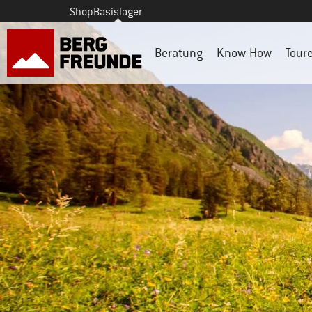
Shop
Basislager
Beratung
Know-How
Tour