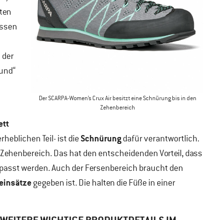
ten
üssen
 der
hund“
Der SCARPA-Women’s Crux Air besitzt eine Schnürung bis in den
Zehenbereich
ett
Schnürung
eblichen Teil- ist die
dafür verantwortlich.
n Zehenbereich. Das hat den entscheidenden Vorteil, dass
passt werden. Auch der Fersenbereich braucht den
einsätze
gegeben ist. Die halten die Füße in einer