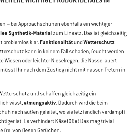
 WEITERE WICHTIGE PRODUKTDETAILS IM
hen – bei Approachschuhen ebenfalls ein wichtiger
bles Synthetik-Material
zum Einsatz. Das ist gleichzeitig
Funktionalität
Wetterschutz
 problemlos klar.
und
etterschutz kann in keinem Fall schaden, feucht werden
e Wiesen oder leichter Nieselregen, die Nässe lauert
 müsst Ihr nach dem Zustieg nicht mit nassen Tretern in
Wetterschutz und schaffen gleichzeitig ein
atmungsaktiv
lich wisst,
. Dadurch wird die beim
huh nach außen geleitet, wo sie letztendlich verdampft.
htiger ist: Es verhindert Käsefüße! Das mag trivial
e frei von fiesen Gerüchen.