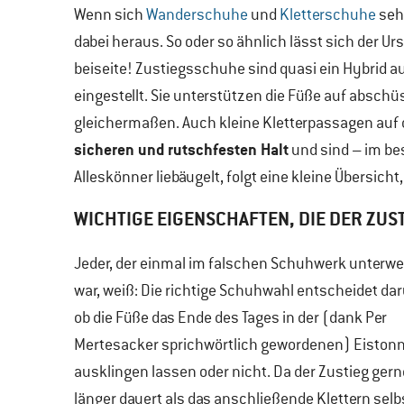
Wenn sich
Wanderschuhe
und
Kletterschuhe
seh
dabei heraus. So oder so ähnlich lässt sich der
beiseite! Zustiegsschuhe sind quasi ein Hybrid a
eingestellt. Sie unterstützen die Füße auf absch
gleichermaßen. Auch kleine Kletterpassagen auf 
sicheren und rutschfesten Halt
und sind – im bes
Alleskönner liebäugelt, folgt eine kleine Übersicht,
WICHTIGE EIGENSCHAFTEN, DIE DER ZU
Jeder, der einmal im falschen Schuhwerk unterw
war, weiß: Die richtige Schuhwahl entscheidet dar
ob die Füße das Ende des Tages in der (dank Per
Mertesacker sprichwörtlich gewordenen) Eiston
ausklingen lassen oder nicht. Da der Zustieg ger
länger dauert als das anschließende Klettern selbs