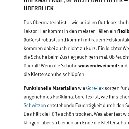
OBERMATERIAL, GEWICHT UND FUTTER –
ÜBERBLICK
Das Obermaterial ist – wie bei allen Outdoorschu
flexi
Faktor. Hier kommt in den meisten Fällen ein
äußerst robust, und kommt mit rauem Felskontakt
kommen dabei auch nicht zu kurz. Ein leichter W
die Schuhe beim Zustieg auch gern mal. Ob feucht
wasserabweisend
überall! Wenn die Schuhe
sind,
die Kletterschuhe schlüpfen.
Funktionelle Materialien
wie
Gore-Tex
sorgen für 
angenehmes Fußklima. Gore-Tex ist, wie Ihr sicher
Schwitzen
entstehende Feuchtigkeit durch den Sc
Das hält die Füße schön trocken. Was aber fast wic
klingen, aber so bleiben am Ende die Kletterschuh