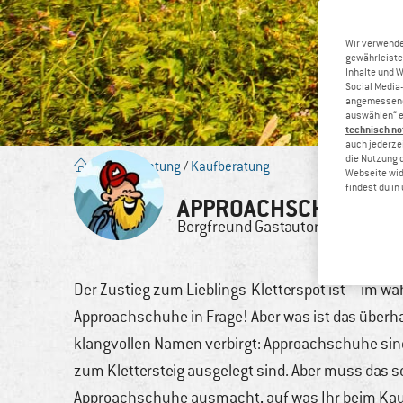
Wir verwende
gewährleiste
Inhalte und 
Social Media-
angemessene 
auswählen“ e
technisch no
auch jederzei
die Nutzung 
Blog
/
Beratung
/
Kaufberatung
Webseite wid
findest du i
APPROACHSCHUHE – 
Bergfreund
Gastautor
11. Ju
Der Zustieg zum Lieblings-Kletterspot ist – im 
Approachschuhe in Frage! Aber was ist das überh
klangvollen Namen verbirgt: Approachschuhe si
zum Klettersteig ausgelegt sind. Aber muss das s
Approachschuhe ausmacht, auf was Ihr beim Kau