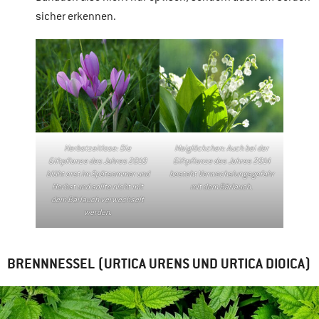
sicher erkennen.
Herbstzeitlose: Die
Maiglöckchen: Auch bei der
Giftpflanze des Jahres 2010
Giftpflanze des Jahres 2014
blüht erst im Spätsommer und
besteht Verwechslungsgefahr
Herbst und sollte nicht mit
mit dem Bärlauch.
dem Bärlauch verwechselt
werden.
BRENNNESSEL (URTICA URENS UND URTICA DIOICA)