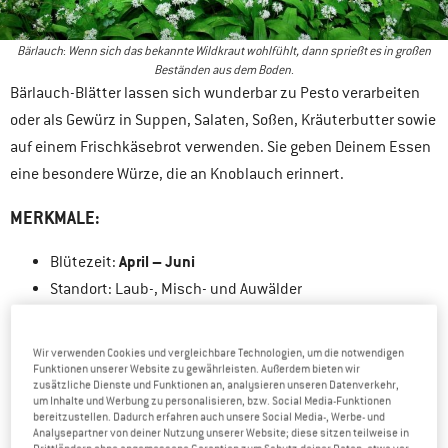
Bärlauch
:
Wenn sich das bekannte Wildkraut wohlfühlt, dann sprießt es in großen
Beständen aus dem Boden
.
Bärlauch-Blätter lassen sich wunderbar zu Pesto verarbeiten
oder als Gewürz in Suppen, Salaten, Soßen, Kräuterbutter sowie
auf einem Frischkäsebrot verwenden. Sie geben Deinem Essen
eine besondere Würze, die an Knoblauch erinnert.
MERKMALE:
April – Juni
Blütezeit:
Standort: Laub-, Misch- und Auwälder
Wächst 15-50 cm hoch
Ovale Blätter und Stängel mit weißen, sternförmigen
Wir verwenden Cookies und vergleichbare Technologien, um die notwendigen
Blüten
Funktionen unserer Website zu gewährleisten. Außerdem bieten wir
zusätzliche Dienste und Funktionen an, analysieren unseren Datenverkehr,
Intensiver Lauchgeruch
, wenn an den Blättern gerieben
um Inhalte und Werbung zu personalisieren, bzw. Social Media-Funktionen
bereitzustellen. Dadurch erfahren auch unsere Social Media-, Werbe- und
wird
Analysepartner von deiner Nutzung unserer Website; diese sitzen teilweise in