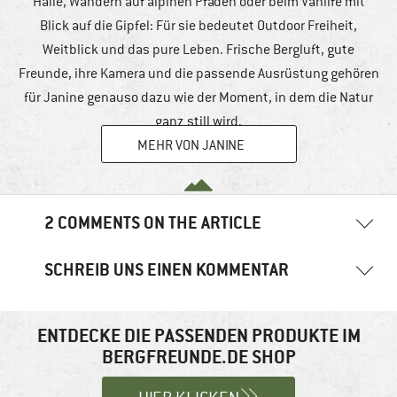
Halle, Wandern auf alpinen Pfaden oder beim Vanlife mit
Blick auf die Gipfel: Für sie bedeutet Outdoor Freiheit,
Weitblick und das pure Leben. Frische Bergluft, gute
Freunde, ihre Kamera und die passende Ausrüstung gehören
für Janine genauso dazu wie der Moment, in dem die Natur
ganz still wird.
MEHR VON JANINE
2 COMMENTS ON THE ARTICLE
SCHREIB UNS EINEN KOMMENTAR
Jemima
17. März 2023
10:48 Uhr
Deine E-Mail-Adresse wird nicht veröffentlicht.
Erforderliche
Hallo Janika, vielen Dank für Deine Nachricht. Da sich die
Herbstzeitlose und Bärlauch nicht an den Blüten unterscheiden
Felder sind mit
*
markiert
ENTDECKE DIE PASSENDEN PRODUKTE IM
lassen, geben wir in unserem Artikel auch den Tipp auf den Geruch
BERGFREUNDE.DE SHOP
Kommentar
*
zu achten. Dazu am besten ein Blatt zwischen Daumen und
Zeigefinger zerreiben, wenn es anschließend lauchartig duftet,