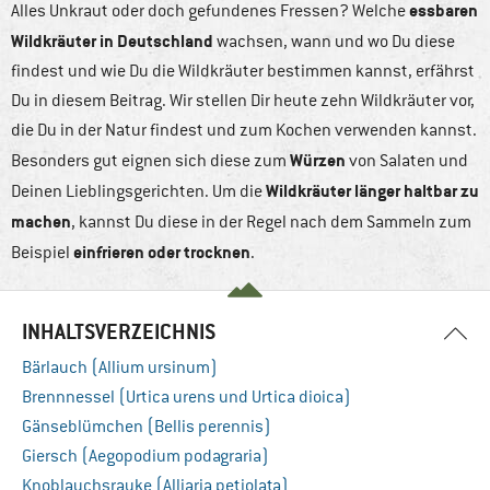
essbaren
Alles Unkraut oder doch gefundenes Fressen? Welche
Wildkräuter in Deutschland
wachsen, wann und wo Du diese
findest und wie Du die Wildkräuter bestimmen kannst, erfährst
Du in diesem Beitrag. Wir stellen Dir heute zehn Wildkräuter vor,
die Du in der Natur findest und zum Kochen verwenden kannst.
Würzen
Besonders gut eignen sich diese zum
von Salaten und
Wildkräuter länger haltbar zu
Deinen Lieblingsgerichten. Um die
machen
, kannst Du diese in der Regel nach dem Sammeln zum
einfrieren oder trocknen
Beispiel
.
INHALTSVERZEICHNIS
Bärlauch (Allium ursinum)
Brennnessel (Urtica urens und Urtica dioica)
Gänseblümchen (Bellis perennis)
Giersch (Aegopodium podagraria)
Knoblauchsrauke (Alliaria petiolata)