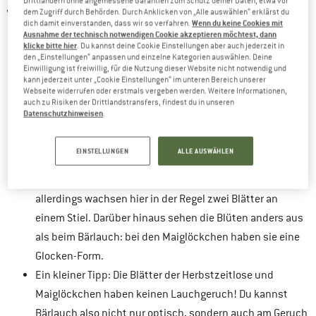
Drittländern ohne angemessene Garantien zum Schutz deiner Daten, etwa vor
VERWECHSLUNGSGEFAHR:
dem Zugriff durch Behörden. Durch Anklicken von „Alle auswählen“ erklärst du
Wenn du keine Cookies mit
dich damit einverstanden, dass wir so verfahren.
Ausnahme der technisch notwendigen Cookie akzeptieren möchtest, dann
Herbstzeitlose
giftig
: Achtung, diese Pflanze ist
! Im
klicke bitte hier
. Du kannst deine Cookie Einstellungen aber auch jederzeit in
den „Einstellungen“ anpassen und einzelne Kategorien auswählen. Deine
Unterschied zum Bärlauch, bei dem die Blätter jeweils
Einwilligung ist freiwillig, für die Nutzung dieser Website nicht notwendig und
kann jederzeit unter „Cookie Einstellungen“ im unteren Bereich unserer
einzeln an Stielen wachsen, haben die Blätter der
Webseite widerrufen oder erstmals vergeben werden. Weitere Informationen,
Herbstzeitlosen keine Stiele. Außerdem sind die
auch zu Risiken der Drittlandstransfers, findest du in unseren
Datenschutzhinweisen
.
Blütenblätter hier violett und nicht, wie beim Bärlauch,
weiß.
EINSTELLUNGEN
ALLE AUSWÄHLEN
Maiglöckchen
giftig
: Achtung, auch Maiglöckchen sind
!
Bei den Maiglöckchen wachsen die Blätter zwar am Stiel,
allerdings wachsen hier in der Regel zwei Blätter an
einem Stiel. Darüber hinaus sehen die Blüten anders aus
als beim Bärlauch: bei den Maiglöckchen haben sie eine
Glocken-Form.
Ein kleiner Tipp: Die Blätter der Herbstzeitlose und
Maiglöckchen haben keinen Lauchgeruch! Du kannst
Bärlauch also nicht nur optisch, sondern auch am Geruch