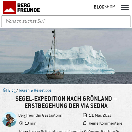
BLOG
SHOP
Blog
/
Touren & Reisetipps
SEGEL-EXPEDITION NACH GRÖNLAND –
ERSTBEGEHUNG DER VIA SEDNA
Bergfreundin
Gastautorin
11. Mai, 2023
10 min
Keine Kommentare
Bergsteigen & Hochtouren
,
Camping & Reisen
,
Klettern &