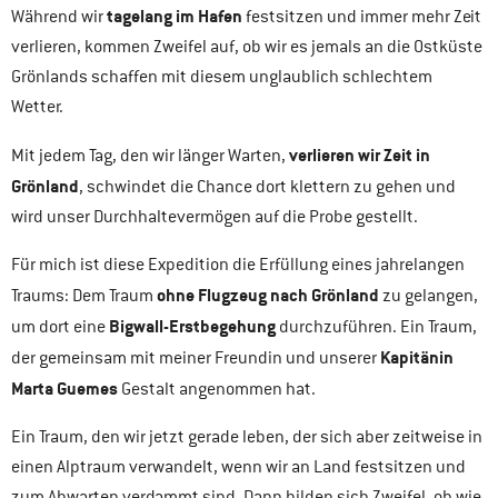
tagelang im Hafen
Während wir
festsitzen und immer mehr Zeit
verlieren, kommen Zweifel auf, ob wir es jemals an die Ostküste
Grönlands schaffen mit diesem unglaublich schlechtem
Wetter.
verlieren wir Zeit in
Mit jedem Tag, den wir länger Warten,
Grönland
, schwindet die Chance dort klettern zu gehen und
wird unser Durchhaltevermögen auf die Probe gestellt.
Für mich ist diese Expedition die Erfüllung eines jahrelangen
ohne Flugzeug nach Grönland
Traums: Dem Traum
zu gelangen,
Bigwall-Erstbegehung
um dort eine
durchzuführen. Ein Traum,
Kapitänin
der gemeinsam mit meiner Freundin und unserer
Marta Guemes
Gestalt angenommen hat.
Ein Traum, den wir jetzt gerade leben, der sich aber zeitweise in
einen Alptraum verwandelt, wenn wir an Land festsitzen und
zum Abwarten verdammt sind. Dann bilden sich Zweifel, ob wie