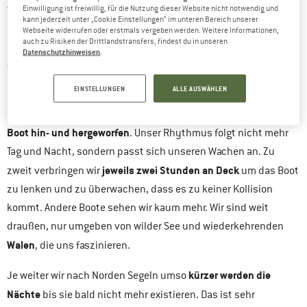
toben und uns endlich Richtung Norden weitersegeln lassen.
Einwilligung ist freiwillig, für die Nutzung dieser Website nicht notwendig und
kann jederzeit unter „Cookie Einstellungen“ im unteren Bereich unserer
Mehrere Tage vergehen bis wir wieder auf See gehen immer mit
Webseite widerrufen oder erstmals vergeben werden. Weitere Informationen,
auch zu Risiken der Drittlandstransfers, findest du in unseren
Ziel Richtung Norden
dem
. Zunächst ein paar ruhige Tage
Datenschutzhinweisen
.
segeln in einer grauen Monotonie
, die Sonne sehen wir fast nie.
Dann zieht der Wind wieder an und das Meer wird aufgewühlter.
EINSTELLUNGEN
ALLE AUSWÄHLEN
Die Zeit scheint nicht mehr zu vergehen. Tagelang wird unser
Boot hin- und hergeworfen
. Unser Rhythmus folgt nicht mehr
Tag und Nacht, sondern passt sich unseren Wachen an. Zu
jeweils zwei Stunden an Deck
zweit verbringen wir
um das Boot
zu lenken und zu überwachen, dass es zu keiner Kollision
kommt. Andere Boote sehen wir kaum mehr. Wir sind weit
draußen, nur umgeben von wilder See und wiederkehrenden
Walen
, die uns faszinieren.
kürzer werden die
Je weiter wir nach Norden Segeln umso
Nächte
bis sie bald nicht mehr existieren. Das ist sehr