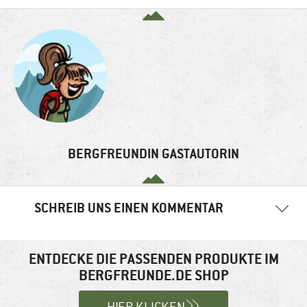
BERGFREUNDIN GASTAUTORIN
SCHREIB UNS EINEN KOMMENTAR
Deine E-Mail-Adresse wird nicht veröffentlicht.
Erforderliche
Felder sind mit
*
markiert
ENTDECKE DIE PASSENDEN PRODUKTE IM
BERGFREUNDE.DE SHOP
Kommentar
*