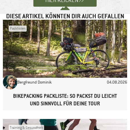
HIER KLICKEN
DIESE ARTIKEL KÖNNTEN DIR AUCH GEFALLEN
Packlisten
Name
*
E-Mail-Adresse
*
Bergfreund Dominik
04.08.2026
Website
BIKEPACKING PACKLISTE: SO PACKST DU LEICHT
UND SINNVOLL FÜR DEINE TOUR
Training & Gesundheit