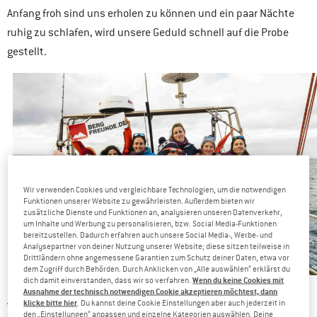
Anfang froh sind uns erholen zu können und ein paar Nächte
ruhig zu schlafen, wird unsere Geduld schnell auf die Probe
gestellt.
Wir verwenden Cookies und vergleichbare Technologien, um die notwendigen
Funktionen unserer Website zu gewährleisten. Außerdem bieten wir
zusätzliche Dienste und Funktionen an, analysieren unseren Datenverkehr,
um Inhalte und Werbung zu personalisieren, bzw. Social Media-Funktionen
bereitzustellen. Dadurch erfahren auch unsere Social Media-, Werbe- und
Analysepartner von deiner Nutzung unserer Website; diese sitzen teilweise in
Drittländern ohne angemessene Garantien zum Schutz deiner Daten, etwa vor
dem Zugriff durch Behörden. Durch Anklicken von „Alle auswählen“ erklärst du
Wenn du keine Cookies mit
dich damit einverstanden, dass wir so verfahren.
Die Crew der Segel-Expedition
Ausnahme der technisch notwendigen Cookie akzeptieren möchtest, dann
klicke bitte hier
. Du kannst deine Cookie Einstellungen aber auch jederzeit in
zum Abwarten gezwungen
Wir sind
, bis die Stürme aufhören zu
den „Einstellungen“ anpassen und einzelne Kategorien auswählen. Deine