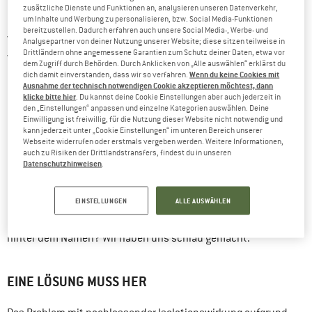
zusätzliche Dienste und Funktionen an, analysieren unseren Datenverkehr,
Hochwertige Daune ist das Non plus ultra, wenn es um Schutz
um Inhalte und Werbung zu personalisieren, bzw. Social Media-Funktionen
bereitzustellen. Dadurch erfahren auch unsere Social Media-, Werbe- und
vor Kälte bei kalten und trockenen Temperaturen geht. Aber
Analysepartner von deiner Nutzung unserer Website; diese sitzen teilweise in
Drittländern ohne angemessene Garantien zum Schutz deiner Daten, etwa vor
was, wenn es andauernd regnet, und die Klamotten ständig
dem Zugriff durch Behörden. Durch Anklicken von „Alle auswählen“ erklärst du
Wenn du keine Cookies mit
nass werden? Oder wenn man dann doch die Isolationsschicht
dich damit einverstanden, dass wir so verfahren.
Ausnahme der technisch notwendigen Cookie akzeptieren möchtest, dann
in der Pause vollschwitzt, weil der Aufstieg gerade so
klicke bitte hier
. Du kannst deine Cookie Einstellungen aber auch jederzeit in
den „Einstellungen“ anpassen und einzelne Kategorien auswählen. Deine
unglaublich anstrengend war? Die Daune gerät da schnell an
Einwilligung ist freiwillig, für die Nutzung dieser Website nicht notwendig und
kann jederzeit unter „Cookie Einstellungen“ im unteren Bereich unserer
ihre Grenzen – denn wird sie feucht oder gar nass, büßt sie
Webseite widerrufen oder erstmals vergeben werden. Weitere Informationen,
einen großen Teil ihrer Bauschkraft und damit auch ihrer
auch zu Risiken der Drittlandstransfers, findest du in unseren
Datenschutzhinweisen
.
Isolationswirkung ein.
Die Lösung sind synthetische Füllungen. Ein sehr bekannter
EINSTELLUNGEN
ALLE AUSWÄHLEN
PrimaLoft
Namen auf dem Gebiet ist
. Aber was genau steckt
hinter dem Namen? Wir haben uns schlau gemacht.
EINE LÖSUNG MUSS HER