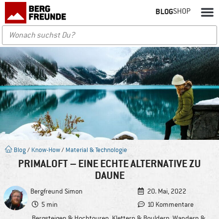
BLOG
SHOP
Blog
/
Know-How
/
Material & Technologie
PRIMALOFT – EINE ECHTE ALTERNATIVE ZU
DAUNE
Bergfreund
Simon
20. Mai, 2022
5 min
10 Kommentare
Bergsteigen & Hochtouren
,
Klettern & Bouldern
,
Wandern &