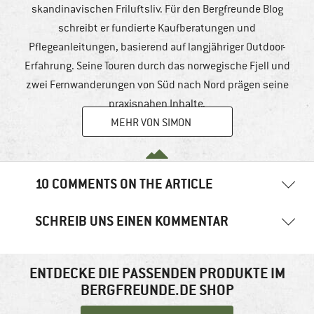
skandinavischen Friluftsliv. Für den Bergfreunde Blog
schreibt er fundierte Kaufberatungen und
Pflegeanleitungen, basierend auf langjähriger Outdoor-
Erfahrung. Seine Touren durch das norwegische Fjell und
zwei Fernwanderungen von Süd nach Nord prägen seine
praxisnahen Inhalte.
MEHR VON SIMON
10 COMMENTS ON THE ARTICLE
SCHREIB UNS EINEN KOMMENTAR
Pascal
22. März 2026
18:39 Uhr
Deine E-Mail-Adresse wird nicht veröffentlicht.
Erforderliche
Was mache ich falsch...Ich trage ein Odlo Base Layer Kurzarm Shirt
und darüber eine McKinley leichte Daunenjacke mit Prima Loft
Felder sind mit
*
markiert
ENTDECKE DIE PASSENDEN PRODUKTE IM
Silver.Nach einem moderatem Spaziergang ist das Shirt sowie die
BERGFREUNDE.DE SHOP
Kommentar
*
Jacke unter den Achseln kletschnass.Es war 15 Grad u.sonnig