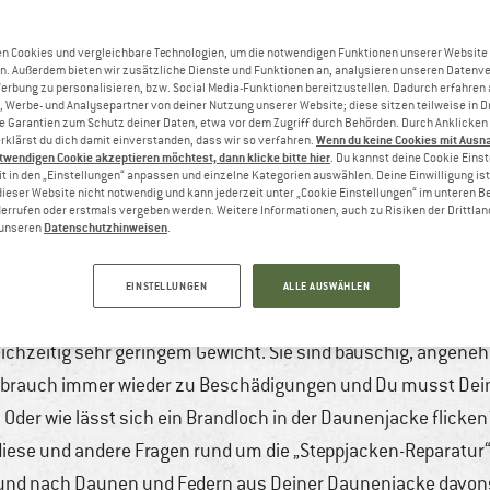
n Cookies und vergleichbare Technologien, um die notwendigen Funktionen unserer Website
n. Außerdem bieten wir zusätzliche Dienste und Funktionen an, analysieren unseren Datenv
Werbung zu personalisieren, bzw. Social Media-Funktionen bereitzustellen. Dadurch erfahren
, Werbe- und Analysepartner von deiner Nutzung unserer Website; diese sitzen teilweise in D
Garantien zum Schutz deiner Daten, etwa vor dem Zugriff durch Behörden. Durch Anklicken 
Wenn du keine Cookies mit Ausn
rklärst du dich damit einverstanden, dass wir so verfahren.
twendigen Cookie akzeptieren möchtest, dann klicke bitte hier
. Du kannst deine Cookie Eins
t in den „Einstellungen“ anpassen und einzelne Kategorien auswählen. Deine Einwilligung ist f
dieser Website nicht notwendig und kann jederzeit unter „Cookie Einstellungen“ im unteren B
errufen oder erstmals vergeben werden. Weitere Informationen, auch zu Risiken der Drittlan
Datenschutzhinweisen
n unseren
.
N – SO MACHST DU DAS
 2025
6 min
10 Kommentare
Bergsteigen & Hoc
EINSTELLUNGEN
ALLE AUSWÄHLEN
Wintersport
chzeitig sehr geringem Gewicht. Sie sind bauschig, angenehm
Gebrauch immer wieder zu Beschädigungen und Du musst Dein
 Oder wie lässt sich ein Brandloch in der Daunenjacke flicke
diese und andere Fragen rund um die „Steppjacken-Reparatur“ 
h und nach Daunen und Federn aus Deiner Daunenjacke davon