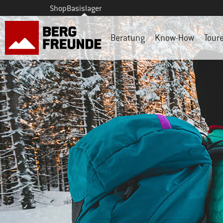
Shop
Basislager
Beratung
Know-How
Tour