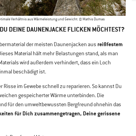
optimale Verhältnis aus Wärmeleistung und Gewicht. © Mathis Dumas
 DU DEINE DAUNENJACKE FLICKEN MÖCHTEST
?
reißfestem
bermaterial der meisten Daunenjacken aus
Dieses Material hält mehr Belastungen stand, als man
Materials wird außerdem verhindert, dass ein Loch
inmal beschädigt ist.
er Risse im Gewebe schnell zu reparieren. So kannst Du
weichen gespeicherter Wärme unterbinden. Die
und für den umweltbewussten Bergfreund ohnehin das
keiten für Dich zusammengetragen, Deine gerissene