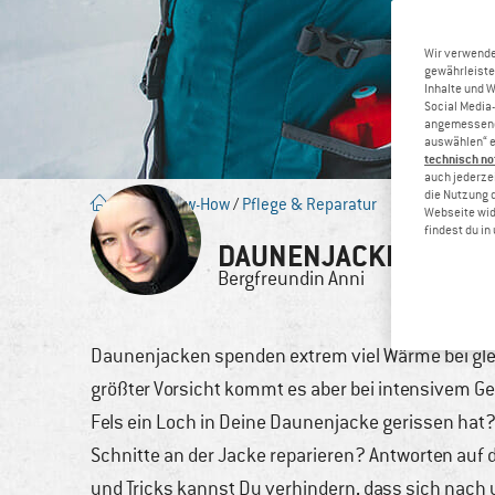
Wir verwende
gewährleiste
Inhalte und 
Social Media-
angemessene 
auswählen“ e
technisch no
auch jederzei
die Nutzung 
Blog
/
Know-How
/
Pflege & Reparatur
Webseite wid
findest du i
DAUNENJACKE FLICKE
Bergfreundin
Anni
11. März,
Daunenjacken spenden extrem viel Wärme bei glei
größter Vorsicht kommt es aber bei intensivem 
Fels ein Loch in Deine Daunenjacke gerissen hat?
Schnitte an der Jacke reparieren? Antworten auf 
und Tricks kannst Du verhindern, dass sich nac