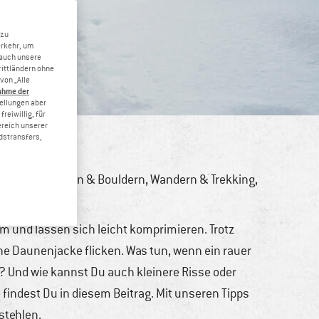
 zu
erkehr, um
 auch unsere
rittländern ohne
von „Alle
ahme der
tellungen aber
reiwillig, für
ereich unserer
dstransfers,
htouren
,
Klettern & Bouldern
,
Wandern & Trekking
,
 und lassen sich leicht komprimieren. Trotz
e Daunenjacke flicken. Was tun, wenn ein rauer
n? Und wie kannst Du auch kleinere Risse oder
findest Du in diesem Beitrag. Mit unseren Tipps
stehlen.