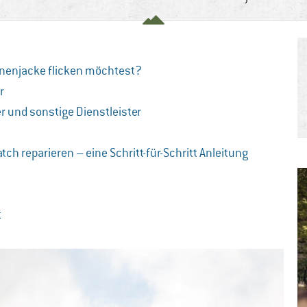
unenjacke flicken möchtest?
r
r und sonstige Dienstleister
ch reparieren – eine Schritt-für-Schritt Anleitung
t