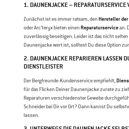
1. DAUNENJACKE – REPARATURSERVICE
Hersteller de
Zunächst ist es immer ratsam, den
Reparaturservice
oder Arc’teryx bieten einen
an. 
zuverlässig beseitigen. Leider ist das nicht selte
Daunenjacke wert ist, solltest Du diese Option zur
2. DAUNENJACKE REPARIEREN LASSEN D
DIENSTLEISTER
Diens
Der Bergfreunde-Kundenservice empfiehlt,
für das Flicken Deiner Daunenjacke zurate zu zie
Reparaturen verschiedenster Gewebe durchgeführt
Schneider bei Dir vor Ort? Dann kannst Du selbst
lassen.
3. UNTERWEGS DIE DAUNENJACKE SELBS