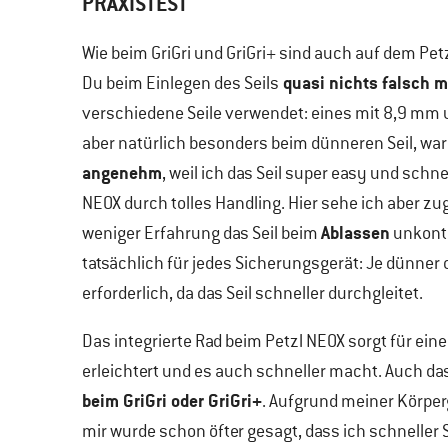
PRAXISTEST
Wie beim GriGri und GriGri+ sind auch auf dem Pet
quasi nichts falsch 
Du beim Einlegen des Seils
verschiedene Seile verwendet: eines mit 8,9 mm 
aber natürlich besonders beim dünneren Seil, wa
angenehm
, weil ich das Seil super easy und sch
NEOX durch tolles Handling. Hier sehe ich aber zu
Ablassen
weniger Erfahrung das Seil beim
unkontr
tatsächlich für jedes Sicherungsgerät: Je dünner 
erforderlich, da das Seil schneller durchgleitet.
Das integrierte Rad beim Petzl NEOX sorgt für ein
erleichtert und es auch schneller macht. Auch da
beim GriGri oder GriGri+
. Aufgrund meiner Körperg
mir wurde schon öfter gesagt, dass ich schneller 