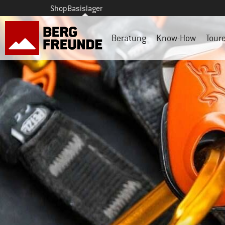
Shop
Basislager
Beratung
Know-How
Tour