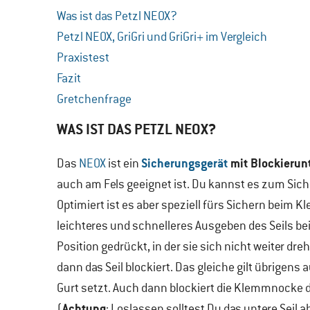
Was ist das Petzl NEOX?
Petzl NEOX, GriGri und GriGri+ im Vergleich
Praxistest
Fazit
Gretchenfrage
WAS IST DAS PETZL NEOX?
Sicherungsgerät
mit Blockierun
Das
NEOX
ist ein
auch am Fels geeignet ist. Du kannst es zum Sic
Optimiert ist es aber speziell fürs Sichern beim Kl
leichteres und schnelleres Ausgeben des Seils beim
Position gedrückt, in der sie sich nicht weiter dr
dann das Seil blockiert. Das gleiche gilt übrigen
Gurt setzt. Auch dann blockiert die Klemmnocke d
Achtung
(
: Loslassen solltest Du das untere Seil 