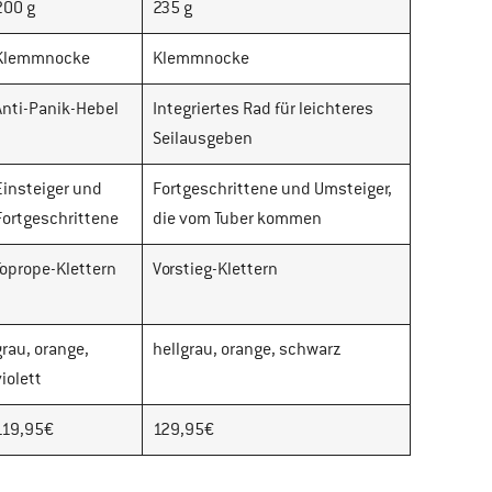
200 g
235 g
Klemmnocke
Klemmnocke
Anti-Panik-Hebel
Integriertes Rad für leichteres
Seilausgeben
Einsteiger und
Fortgeschrittene und Umsteiger,
Fortgeschrittene
die vom Tuber kommen
Toprope-Klettern
Vorstieg-Klettern
grau, orange,
hellgrau, orange, schwarz
violett
119,95€
129,95€