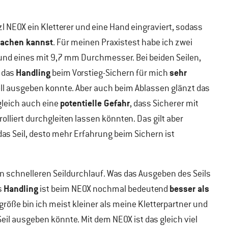
zl NEOX ein Kletterer und eine Hand eingraviert, sodass
machen kannst
. Für meinen Praxistest habe ich zwei
und eines mit 9,7 mm Durchmesser. Bei beiden Seilen,
Handling
sehr
r das
beim Vorstieg-Sichern für mich
nell ausgeben konnte. Aber auch beim Ablassen glänzt das
potentielle Gefahr
gleich auch eine
, dass Sicherer mit
olliert durchgleiten lassen könnten. Das gilt aber
das Seil, desto mehr Erfahrung beim Sichern ist
en schnelleren Seildurchlauf. Was das Ausgeben des Seils
Handling
besser als
s
ist beim NEOX nochmal bedeutend
röße bin ich meist kleiner als meine Kletterpartner und
Seil ausgeben könnte. Mit dem NEOX ist das gleich viel