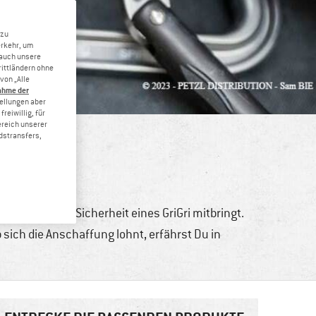
 zu
erkehr, um
 auch unsere
rittländern ohne
von „Alle
ahme der
tellungen aber
reiwillig, für
ereich unserer
dstransfers,
nert und die Sicherheit eines GriGri mitbringt.
 sich die Anschaffung lohnt, erfährst Du in