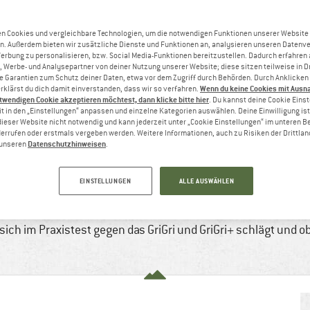
n Cookies und vergleichbare Technologien, um die notwendigen Funktionen unserer Website
n. Außerdem bieten wir zusätzliche Dienste und Funktionen an, analysieren unseren Datenv
Werbung zu personalisieren, bzw. Social Media-Funktionen bereitzustellen. Dadurch erfahren
, Werbe- und Analysepartner von deiner Nutzung unserer Website; diese sitzen teilweise in D
Garantien zum Schutz deiner Daten, etwa vor dem Zugriff durch Behörden. Durch Anklicken 
Wenn du keine Cookies mit Ausn
rklärst du dich damit einverstanden, dass wir so verfahren.
twendigen Cookie akzeptieren möchtest, dann klicke bitte hier
. Du kannst deine Cookie Eins
t in den „Einstellungen“ anpassen und einzelne Kategorien auswählen. Deine Einwilligung ist f
dieser Website nicht notwendig und kann jederzeit unter „Cookie Einstellungen“ im unteren B
errufen oder erstmals vergeben werden. Weitere Informationen, auch zu Risiken der Drittlan
Datenschutzhinweisen
n unseren
.
RICHT
, 2024
4 min
1 Kommentar
Klettern & Bouldern
EINSTELLUNGEN
ALLE AUSWÄHLEN
auf den Markt gebracht, das vom Handling an einen Tuber erin
ich im Praxistest gegen das GriGri und GriGri+ schlägt und ob