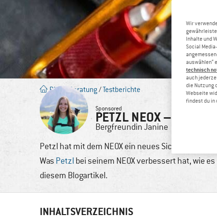
Wir verwende
gewährleiste
Inhalte und 
Social Media-
angemessene 
auswählen“ e
technisch no
auch jederzei
die Nutzung 
Blog
/
Beratung
/
Testberichte
Webseite wid
findest du i
Sponsored
PETZL NEOX – TESTBE
Bergfreundin
Janine
16. Juli
Petzl hat mit dem NEOX ein neues Sicherungsgerät 
Was
Petzl
bei seinem NEOX verbessert hat, wie es s
diesem Blogartikel.
INHALTSVERZEICHNIS