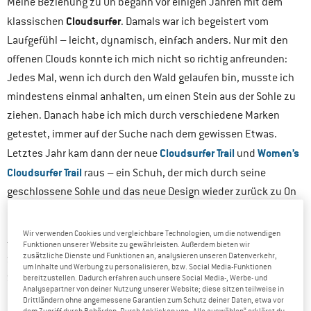
Meine Beziehung zu On begann vor einigen Jahren mit dem
Cloudsurfer
klassischen
. Damals war ich begeistert vom
Laufgefühl – leicht, dynamisch, einfach anders. Nur mit den
offenen Clouds konnte ich mich nicht so richtig anfreunden:
Jedes Mal, wenn ich durch den Wald gelaufen bin, musste ich
mindestens einmal anhalten, um einen Stein aus der Sohle zu
ziehen. Danach habe ich mich durch verschiedene Marken
getestet, immer auf der Suche nach dem gewissen Etwas.
Cloudsurfer Trail
Women’s
Letztes Jahr kam dann der neue
und
Cloudsurfer Trail
raus – ein Schuh, der mich durch seine
geschlossene Sohle und das neue Design wieder zurück zu On
gebracht hat. Und ich war sofort wieder Feuer und Flamme.
Wir verwenden Cookies und vergleichbare Technologien, um die notwendigen
Jetzt hatte ich die Möglichkeit den brandneuen Cloudultra Pro
Funktionen unserer Website zu gewährleisten. Außerdem bieten wir
zusätzliche Dienste und Funktionen an, analysieren unseren Datenverkehr,
zu testen und muss sagen, dieser Schuh hat mich vollends
um Inhalte und Werbung zu personalisieren, bzw. Social Media-Funktionen
zurück ins On-Fanlager geholt!
bereitzustellen. Dadurch erfahren auch unsere Social Media-, Werbe- und
Analysepartner von deiner Nutzung unserer Website; diese sitzen teilweise in
Drittländern ohne angemessene Garantien zum Schutz deiner Daten, etwa vor
dem Zugriff durch Behörden. Durch Anklicken von „Alle auswählen“ erklärst du