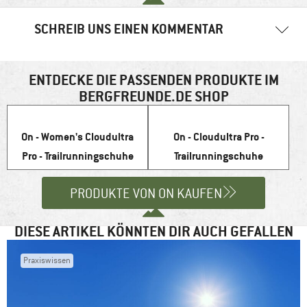
SCHREIB UNS EINEN KOMMENTAR
Deine E-Mail-Adresse wird nicht veröffentlicht.
Erforderliche
Felder sind mit
*
markiert
ENTDECKE DIE PASSENDEN PRODUKTE IM
BERGFREUNDE.DE SHOP
Kommentar
*
On - Women's Cloudultra
On - Cloudultra Pro -
Pro - Trailrunningschuhe
Trailrunningschuhe
PRODUKTE VON ON KAUFEN
Name
*
DIESE ARTIKEL KÖNNTEN DIR AUCH GEFALLEN
Praxiswissen
E-Mail-Adresse
*