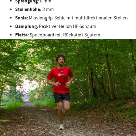
Sprengung:
6 mm
Stollenhöhe:
3 mm
Sohle:
Missiongrip-Sohle mit multidirektionalen Stollen
Dämpfung:
Reaktiver Helion HF-Schaum
Platte:
Speedboard mit Rückstoß-System