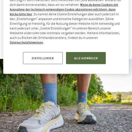
DESIGN & OPTIK – LIEBE AUF DEN ERSTEN BLICK
Wenn du keine Cookies mit
dich damit einverstanden, dass wir so verfahren.
Ausnahme der technisch notwendigen Cookie akzeptieren möchtest, dann
klicke bitte hier
. Du kannst deine Cookie Einstellungen aber auch jederzeit in
Dieser Schuh will laufen –
Schon beim Auspacken war mir klar:
den „Einstellungen“ anpassen und einzelne Kategorien auswählen. Deine
Einwilligung ist freiwillig, für die Nutzung dieser Website nicht notwendig und
und zwar schnell.
Der Cloudultra Pro kommt mit einer richtig
kann jederzeit unter „Cookie Einstellungen“ im unteren Bereich unserer
Webseite widerrufen oder erstmals vergeben werden. Weitere Informationen,
sportlichen Optik, die reichlich Dynamik verspricht. Die klaren
auch zu Risiken der Drittlandstransfers, findest du in unseren
Linien, das technische Mesh-Material und die markante Sohle
Datenschutzhinweisen
.
machen sofort deutlich, dass hier Performance drinsteckt.
EINSTELLUNGEN
ALLE AUSWÄHLEN