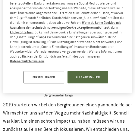
bereitzustellen. Dadurch erfahren auch unsere Social Media-, Werbe- und
Analysepartner von deiner Nutzung unserer Website; diese sitzen teilweise in
Drittländern ohne angemessene Garantien zum Schutz deiner Daten, etwa vor
dem Zugriff durch Behörden. Durch Anklicken von „Alle auswählen“ erklärst du
Wenn du keine Cookies mit
dich damit einverstanden, dass wir so verfahren.
Ausnahme der technisch notwendigen Cookie akzeptieren möchtest, dann
klicke bitte hier
. Du kannst deine Cookie Einstellungen aber auch jederzeit in
den „Einstellungen“ anpassen und einzelne Kategorien auswählen. Deine
Einwilligung ist freiwillig, für die Nutzung dieser Website nicht notwendig und
kann jederzeit unter „Cookie Einstellungen“ im unteren Bereich unserer
Webseite widerrufen oder erstmals vergeben werden. Weitere Informationen,
auch zu Risiken der Drittlandstransfers, findest du in unseren
Datenschutzhinweisen
.
EINSTELLUNGEN
ALLE AUSWÄHLEN
Bergfreundin Tanja
2019 starteten wir bei den Bergfreunden eine spannende Reise:
Wir machten uns auf den Weg zu mehr Nachhaltigkeit. Schnell
war klar: Um einen echten Impact zu haben, müssen wir uns
zunächst auf einen Bereich fokussieren. Wir entschieden uns,