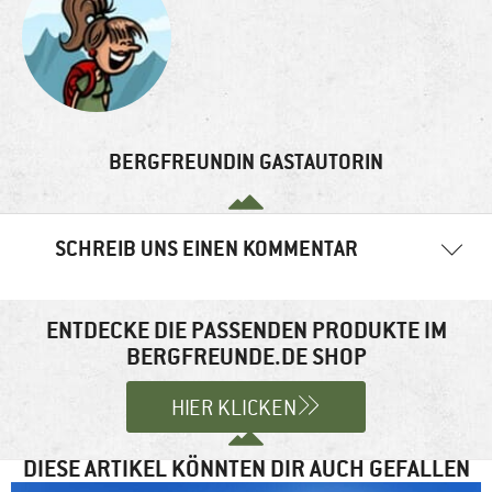
BERGFREUNDIN GASTAUTORIN
SCHREIB UNS EINEN KOMMENTAR
Deine E-Mail-Adresse wird nicht veröffentlicht.
Erforderliche
Felder sind mit
*
markiert
ENTDECKE DIE PASSENDEN PRODUKTE IM
BERGFREUNDE.DE SHOP
Kommentar
*
HIER KLICKEN
DIESE ARTIKEL KÖNNTEN DIR AUCH GEFALLEN