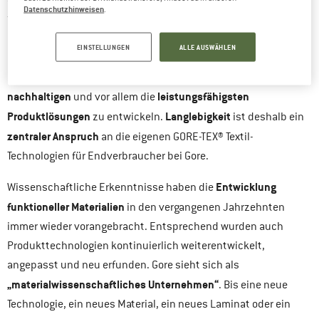
Datenschutzhinweisen
.
familiengeführtes Unternehmen und als solches an
langfristigen Lösungen interessiert
. Die Gründer Bill und Vieve
EINSTELLUNGEN
ALLE AUSWÄHLEN
Gore handelten nach der Maxime der Nachhaltigkeit. Gore ist
bestmöglichen,
nach eigenem Bekunden stets bestrebt, die
nachhaltigen
leistungsfähigsten
und vor allem die
Produktlösungen
Langlebigkeit
zu entwickeln.
ist deshalb ein
zentraler Anspruch
an die eigenen GORE-TEX® Textil-
Technologien für Endverbraucher bei Gore.
Entwicklung
Wissenschaftliche Erkenntnisse haben die
funktioneller Materialien
in den vergangenen Jahrzehnten
immer wieder vorangebracht. Entsprechend wurden auch
Produkttechnologien kontinuierlich weiterentwickelt,
angepasst und neu erfunden. Gore sieht sich als
„materialwissenschaftliches Unternehmen“
. Bis eine neue
Technologie, ein neues Material, ein neues Laminat oder ein