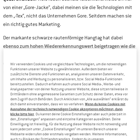
von einer „Gore-Jacke“, dabei meinen sie die Technologien mit
dem „-Tex“, nicht das Unternehmen Gore. Seitdem machen sie
ein richtig gutes Marketing.
Der markante schwarze rautenförmige Hangtag hat dabei
ebenso zum hohen Wiedererkennungswert beigetragen wie die
Gore
enge Zusammenarbeit mit den Markenpartnern. Denn
unterstützt
Markenpartner
seine
nach Kräften, die Vorteile
Wir verwenden Cookies und vergleichbare Technologien, um die notwendigen
Funktionen unserer Website zu gewährleisten. Außerdem bieten wir
seiner funktionellen Technologien zu kommunizieren.
zusätzliche Dienste und Funktionen an, analysieren unseren Datenverkehr,
um Inhalte und Werbung zu personalisieren, bzw. Social Media-Funktionen
Entscheidend ist aber: Hinter dem starken Marketing steht
bereitzustellen. Dadurch erfahren auch unsere Social Media-, Werbe- und
eine Technologie, die sich über viele Jahre in der Praxis bewährt
Analysepartner von deiner Nutzung unserer Website; diese sitzen teilweise in
Drittländern ohne angemessene Garantien zum Schutz deiner Daten, etwa vor
hat.
dem Zugriff durch Behörden. Durch Anklicken von „Alle auswählen“ erklärst du
Wenn du keine Cookies mit
dich damit einverstanden, dass wir so verfahren.
Ausnahme der technisch notwendigen Cookie akzeptieren möchtest, dann
klicke bitte hier
. Du kannst deine Cookie Einstellungen aber auch jederzeit in
ÜBER ALLEM STEHT DIE MAXIME NACHHALTIGEN
den „Einstellungen“ anpassen und einzelne Kategorien auswählen. Deine
HANDELNS ALS SELBSTVERSTÄNDLICHKEIT
Einwilligung ist freiwillig, für die Nutzung dieser Website nicht notwendig und
kann jederzeit unter „Cookie Einstellungen“ im unteren Bereich unserer
Webseite widerrufen oder erstmals vergeben werden. Weitere Informationen,
Seit seiner Gründung vor über 70 Jahren ist Gore ein
auch zu Risiken der Drittlandstransfers, findest du in unseren