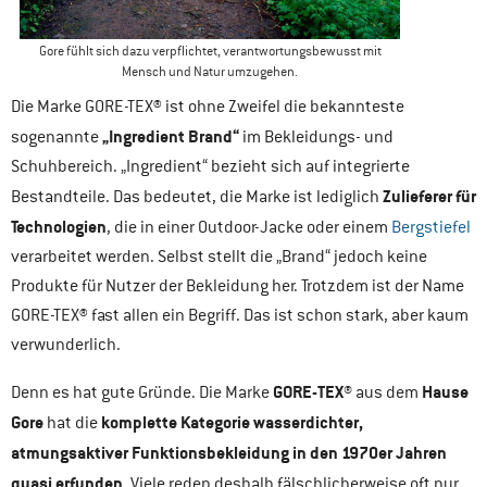
Gore fühlt sich dazu verpflichtet, verantwortungsbewusst mit
Mensch und Natur umzugehen.
Die Marke GORE-TEX® ist ohne Zweifel die bekannteste
„Ingredient Brand“
sogenannte
im Bekleidungs- und
Schuhbereich. „Ingredient“ bezieht sich auf integrierte
Zulieferer für
Bestandteile. Das bedeutet, die Marke ist lediglich
Technologien
, die in einer Outdoor-Jacke oder einem
Bergstiefel
verarbeitet werden. Selbst stellt die „Brand“ jedoch keine
Produkte für Nutzer der Bekleidung her. Trotzdem ist der Name
GORE-TEX® fast allen ein Begriff. Das ist schon stark, aber kaum
verwunderlich.
GORE-TEX®
Hause
Denn es hat gute Gründe. Die Marke
aus dem
Gore
komplette Kategorie wasserdichter,
hat die
atmungsaktiver Funktionsbekleidung in den 1970er Jahren
quasi erfunden
. Viele reden deshalb fälschlicherweise oft nur