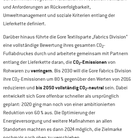
und Anforderungen an Rückverfolgbarkeit,
Umweltmanagement und soziale Kriterien entlang der
Lieferkette definiert.
Darüber hinaus führte die Gore Textilsparte „Fabrics Division“
eine vollständige Bewertung ihres gesamten CO
-
2
Fußabdruckes durch und arbeitete gemeinsam mit Partnern
CO
-Emissionen
entlang der Lieferkette daran, die
von
2
verringern
Rohwaren zu
. Bis 2030 will die Gore Fabrics Division
ihre CO
-Emissionen um 80 % gegenüber den Werten von 2016
2
bis 2050 vollständig CO
-neutral
reduzieren und
sein. Dabei
2
entwickelt sich Gore offenbar schneller als ursprünglich
geplant: 2020 ging man noch von einer ambitionierten
Reduktion von 60 % aus. Die Optimierung der
Energieversorgung und weitere Maßnahmen an allen
Standorten machten es dann 2024 möglich, die Zielmarke
nochmals nach oben zu verschieben.