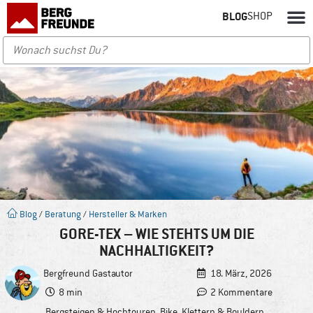
BLOG
SHOP
Blog
/
Beratung
/
Hersteller & Marken
GORE-TEX – WIE STEHTS UM DIE
NACHHALTIGKEIT?
Bergfreund
Gastautor
18. März, 2026
8 min
2 Kommentare
Bergsteigen & Hochtouren
,
Bike
,
Klettern & Bouldern
,