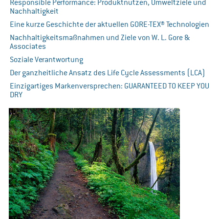
Responsible Performance: Produktnutzen, Umweltziele und
Nachhaltigkeit
Eine kurze Geschichte der aktuellen GORE-TEX® Technologien
Nachhaltigkeitsmaßnahmen und Ziele von W. L. Gore &
Associates
Soziale Verantwortung
Der ganzheitliche Ansatz des Life Cycle Assessments (LCA)
Einzigartiges Markenversprechen: GUARANTEED TO KEEP YOU
DRY