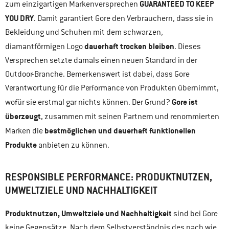
GUARANTEED TO KEEP
zum einzigartigen Markenversprechen
YOU DRY
. Damit garantiert Gore den Verbrauchern, dass sie in
Bekleidung und Schuhen mit dem schwarzen,
dauerhaft trocken bleiben
diamantförmigen Logo
. Dieses
Versprechen setzte damals einen neuen Standard in der
Outdoor-Branche. Bemerkenswert ist dabei, dass Gore
Verantwortung für die Performance von Produkten übernimmt,
Gore ist
wofür sie erstmal gar nichts können. Der Grund?
überzeugt
, zusammen mit seinen Partnern und renommierten
bestmöglichen und dauerhaft funktionellen
Marken die
Produkte
anbieten zu können.
RESPONSIBLE PERFORMANCE: PRODUKTNUTZEN,
UMWELTZIELE UND NACHHALTIGKEIT
Produktnutzen, Umweltziele und Nachhaltigkeit
sind bei Gore
keine Gegensätze. Nach dem Selbstverständnis des nach wie