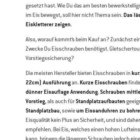
gesetzt hast. Wie Du das am besten bewerkstelligs
Das lä
im Eis bewegst, soll hier nicht Thema sein.
Eiskletterer zeigen
.
Also, worauf kommt’s beim Kauf an? Zunächst ein
Zwecke Du Eisschrauben benötigst. Gletschertour
Vorstiegssicherung?
kur
Die meisten Hersteller bieten Eisschrauben in
22cm) Ausführung
Kurze Eisschrauben
an.
finde
dünner Eisauflage Anwendung
Schrauben mittl
.
Vorstieg
Standplatzaufbauten
, als auch für
geeig
Standplatzbau
um Eissanduhren zu bohr
, sowie
Eisqualität kein Plus an Sicherheit, und sind dah
empfehlen. Bei Eis, welches einen hohen Lufteinsch
kann, bringen die längeren Schrauben jedoch ein