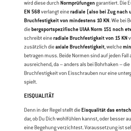
Normprüfungen
wird diese durch
garantiert. Die
EN 568
radiale (also bei Zug nach 
verlangt eine
Bruchfestigkeit von mindestens 10 KN
. Wie bei 
bergsportspezifische UIAA Norm 151 noch et
die
radiale Bruchfestigkeit von 15 KN
schreibt eine
v
axiale Bruchfestigkeit
min
zusätzlich die
, welche
betragen muss. Beide Normen sind auf jeden Fall 
ausreichend, da – anders als bei Bohrhaken – die 
Bruchfestigkeit von Eisschrauben nur eine unter
spielt.
EISQUALITÄT
Eisqualität das entsc
Denn in der Regel stellt die
dar, ob Du Dich wohlfühlen kannst, oder besser 
eine Begehung verzichtest. Voraussetzung ist sel