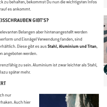
ck zu behalten, bekommst Du nun die wichtigsten Infos
orauf es ankommt.
ISSCHRAUBEN GIBT’S?
tsrelevanten Belangen aber hintenangestellt werden
herform und Eisnägel Verwendung fanden, sind
Stahl, Aluminium und Titan
rhältlich. Diese gibt es aus
,
ten angeboten werden.
enzfähig zu sein. Aluminium ist zwar leichter als Stahl,
 Dazu später mehr.
ERT
ch nur
hrhaken. Auch hier