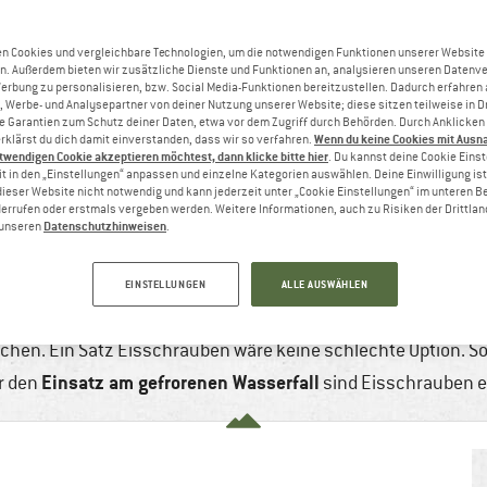
n Cookies und vergleichbare Technologien, um die notwendigen Funktionen unserer Website
n. Außerdem bieten wir zusätzliche Dienste und Funktionen an, analysieren unseren Datenv
Werbung zu personalisieren, bzw. Social Media-Funktionen bereitzustellen. Dadurch erfahren
, Werbe- und Analysepartner von deiner Nutzung unserer Website; diese sitzen teilweise in D
Garantien zum Schutz deiner Daten, etwa vor dem Zugriff durch Behörden. Durch Anklicken 
Wenn du keine Cookies mit Ausn
rklärst du dich damit einverstanden, dass wir so verfahren.
twendigen Cookie akzeptieren möchtest, dann klicke bitte hier
. Du kannst deine Cookie Eins
t in den „Einstellungen“ anpassen und einzelne Kategorien auswählen. Deine Einwilligung ist f
dieser Website nicht notwendig und kann jederzeit unter „Cookie Einstellungen“ im unteren B
errufen oder erstmals vergeben werden. Weitere Informationen, auch zu Risiken der Drittlan
Datenschutzhinweisen
n unseren
.
 „FRIENDS“ IM EIS
 2015
4 min
Keine Kommentare
Klettern & Boul
EINSTELLUNGEN
ALLE AUSWÄHLEN
hat der Regen Platz gemacht für Schnee und vor allem Eis – w
en. Ein Satz Eisschrauben wäre keine schlechte Option. S
Einsatz am gefrorenen Wasserfall
ür den
sind Eisschrauben e