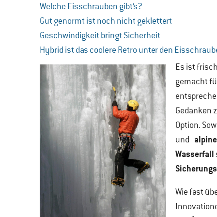
Welche Eisschrauben gibt’s?
Gut genormt ist noch nicht geklettert
Geschwindigkeit bringt Sicherheit
Hybrid ist das coolere Retro unter den Eisschrau
Es ist fris
gemacht für
entsprechen
Gedanken z
Option. Sow
alpine
und
Wasserfall
Sicherungs
Wie fast üb
Innovatione