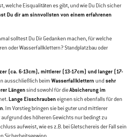
t, welche Eisqualitäten es gibt, und wie Du Dich sicher
sst Du dir am sinnvollsten von einem erfahrenen
mal solltest Du Dir Gedanken machen, für welche
en oder Wasserfallklettern? Standplatzbau oder
zer (ca. 6-13cm), mittlerer (13-17cm) und langer (17-
Wasserfallklettern
sehr
n ausschließlich beim
und
erer Längen
Absicherung im
sind sowohl für die
Lange Eisschrauben
net.
eignen sich ebenfalls für den
en
. Im Vorstieg bringen sie bei guter und mittlerer
er aufgrund des höheren Gewichts nur bedingt zu
luss aufweist, wie es z.B. bei Gletschereis der Fall sein
en Sicherheitsgewinn.