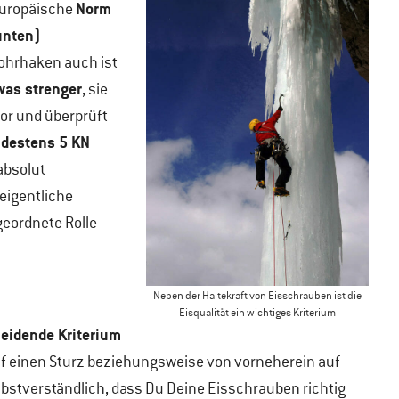
Norm
 Europäische
unten)
Bohrhaken auch ist
was strenger
, sie
or und überprüft
destens 5 KN
absolut
eigentliche
geordnete Rolle
Neben der Haltekraft von Eisschrauben ist die
Eisqualität ein wichtiges Kriterium
heidende Kriterium
auf einen Sturz beziehungsweise von vorneherein auf
bstverständlich, dass Du Deine Eisschrauben richtig