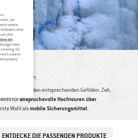
 zu
erkehr, um
 auch unsere
rittländern ohne
von „Alle
ahme der
tellungen aber
reiwillig, für
ereich unserer
dstransfers,
dern
,
Wintersport
ohlgemerkt in den entsprechenden Gefilden. Zeit,
anspruchsvolle Hochtouren über
owohl für
mobile Sicherungsmittel
rste Wahl als
.
ENTDECKE DIE PASSENDEN PRODUKTE