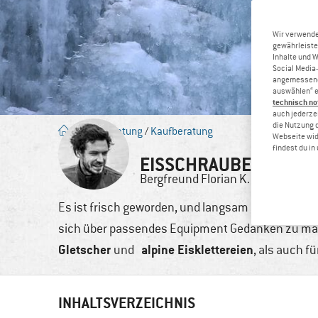
Wir verwende
gewährleiste
Inhalte und 
Social Media-
angemessene 
auswählen“ e
technisch no
auch jederzei
die Nutzung 
Blog
/
Beratung
/
Kaufberatung
Webseite wid
findest du i
EISSCHRAUBEN – DEINE
Bergfreund
Florian K.
7. Apr.,
Es ist frisch geworden, und langsam aber sicher 
sich über passendes Equipment Gedanken zu mach
Gletscher
alpine Eisklettereien
und
, als auch f
INHALTSVERZEICHNIS