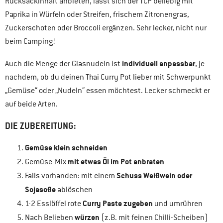
Rucksackinhalt anbieten, lässt sich der TCP beliebig mit
Paprika in Würfeln oder Streifen, frischem Zitronengras,
Zuckerschoten oder Broccoli ergänzen. Sehr lecker, nicht nur
beim Camping!
individuell anpassbar
Auch die Menge der Glasnudeln ist
, je
nachdem, ob du deinen Thai Curry Pot lieber mit Schwerpunkt
„Gemüse“ oder „Nudeln“ essen möchtest. Lecker schmeckt er
auf beide Arten.
DIE ZUBEREITUNG:
Gemüse klein schneiden
mit etwas Öl im Pot anbraten
Gemüse-Mix
Schuss Weißwein oder
Falls vorhanden: mit einem
Sojasoße
ablöschen
Curry Paste zugeben
1-2 Esslöffel rote
und umrühren
würzen
Nach Belieben
(z.B. mit feinen Chilli-Scheiben)