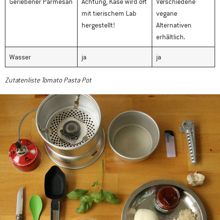
Geriebener Parmesan
Achtung, Käse wird oft
Verschiedene
mit tierischem Lab
vegane
hergestellt!
Alternativen
erhältlich.
Wasser
ja
ja
Zutatenliste Tomato Pasta Pot