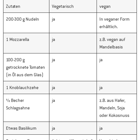
Zutaten
Vegetarisch
vegan
200-300 g Nudeln
ja
In veganer Form
erhältlich.
1 Mozzarella
ja
z.B. vegan auf
Mandelbasis
100-200 g
ja
ja
getrocknete Tomaten
(in Öl aus dem Glas)
1 Knoblauchzehe
ja
ja
½ Becher
ja
z.B. aus Hafer,
Schlagsahne
Mandeln, Soja
oder Kokosnuss
Etwas Basilikum
ja
ja