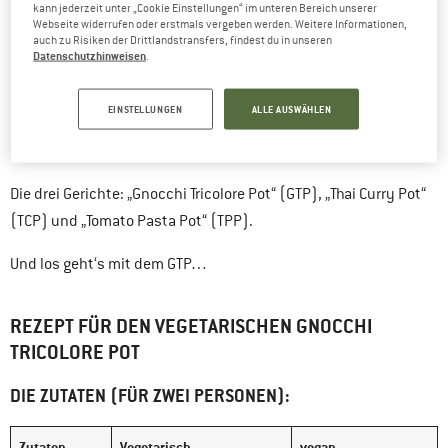
kann jederzeit unter „Cookie Einstellungen“ im unteren Bereich unserer
Webseite widerrufen oder erstmals vergeben werden. Weitere Informationen,
auch zu Risiken der Drittlandstransfers, findest du in unseren
Kocher (z.B.
Trangia
System, Jetboil oder Gaskocher)
Datenschutzhinweisen
.
Topf (passend zum Kochsystem)
Feuerzeug
EINSTELLUNGEN
ALLE AUSWÄHLEN
Messer
Spork (oder Löffel, Holzlöffel)
Die drei Gerichte: „Gnocchi Tricolore Pot“ (GTP), „Thai Curry Pot“
(TCP) und „Tomato Pasta Pot“ (TPP).
Und los geht‘s mit dem GTP…
REZEPT FÜR DEN VEGETARISCHEN GNOCCHI
TRICOLORE POT
DIE ZUTATEN (FÜR ZWEI PERSONEN):
Zutaten
Vegetarisch
vegan