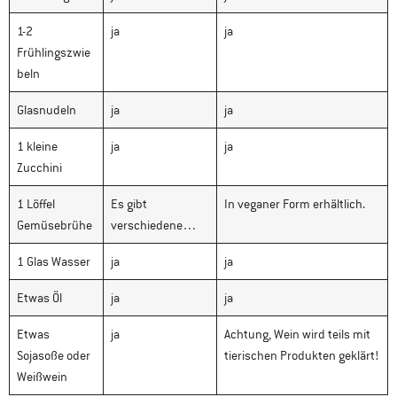
1-2
ja
ja
Frühlingszwie
beln
Glasnudeln
ja
ja
1 kleine
ja
ja
Zucchini
1 Löffel
Es gibt
In veganer Form erhältlich.
Gemüsebrühe
verschiedene…
1 Glas Wasser
ja
ja
Etwas Öl
ja
ja
Etwas
ja
Achtung, Wein wird teils mit
Sojasoße oder
tierischen Produkten geklärt!
Weißwein