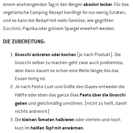
absolut lecker
einem anstrengenden Tag in den Bergen
. Für das
vegetarische Camping-Rezept benötigt ihr nur wenig Zutaten,
und es kann bei Bedarf mit mehr Gemüse, wie gegrillten
Zucchini, Paprika oder grünem Spargel erweitert werden.
DIE ZUBEREITUNG:
Gnocchi anbraten oder kochen
(je nach Produkt). Die
Gnocchi selber zu machen geht zwar auch problemlos,
aber dann dauert es schon eine Weile länger, bis das
Essen fertig ist.
Je nach Pesto-Lust und Größe des Glases entweder die
Pesto über die Gnocchi
Hälfte oder eben das ganze Glas
geben
und gleichmäßig umrühren. (nicht zu heiß, damit
nichts anbrennt)
kleinen Tomaten halbieren
Die
oder vierteln und noch
heißen Topf mit anwärmen
kurz im
.