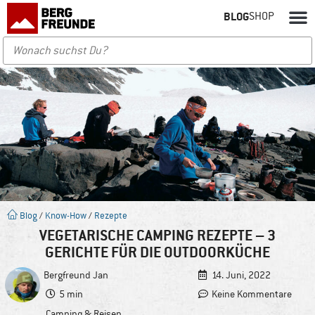
BLOG
SHOP
Blog
/
Know-How
/
Rezepte
VEGETARISCHE CAMPING REZEPTE – 3
GERICHTE FÜR DIE OUTDOORKÜCHE
Bergfreund
Jan
14. Juni, 2022
5 min
Keine Kommentare
Camping & Reisen