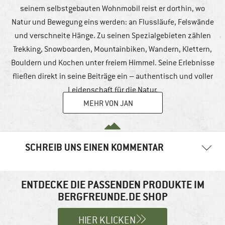
seinem selbstgebauten Wohnmobil reist er dorthin, wo
Natur und Bewegung eins werden: an Flussläufe, Felswände
und verschneite Hänge. Zu seinen Spezialgebieten zählen
Trekking, Snowboarden, Mountainbiken, Wandern, Klettern,
Bouldern und Kochen unter freiem Himmel. Seine Erlebnisse
fließen direkt in seine Beiträge ein – authentisch und voller
Leidenschaft für die Natur.
MEHR VON JAN
SCHREIB UNS EINEN KOMMENTAR
Deine E-Mail-Adresse wird nicht veröffentlicht.
Erforderliche
Felder sind mit
*
markiert
ENTDECKE DIE PASSENDEN PRODUKTE IM
BERGFREUNDE.DE SHOP
Kommentar
*
HIER KLICKEN