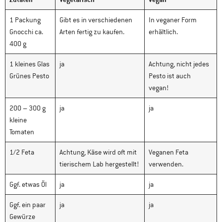
1 Packung
Gibt es in verschiedenen
In veganer Form
Gnocchi ca.
Arten fertig zu kaufen.
erhältlich.
400 g
1 kleines Glas
ja
Achtung, nicht jedes
Grünes Pesto
Pesto ist auch
vegan!
200 – 300 g
ja
ja
kleine
Tomaten
1/2 Feta
Achtung, Käse wird oft mit
Veganen Feta
tierischem Lab hergestellt!
verwenden.
Ggf. etwas Öl
ja
ja
Ggf. ein paar
ja
ja
Gewürze