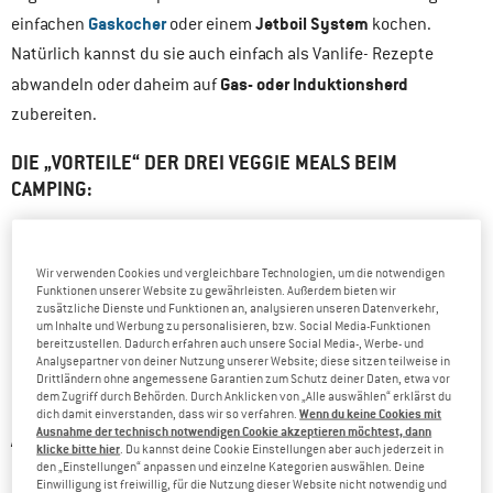
Gaskocher
Jetboil System
einfachen
oder einem
kochen.
Natürlich kannst du sie auch einfach als Vanlife- Rezepte
Gas- oder Induktionsherd
abwandeln oder daheim auf
zubereiten.
DIE „VORTEILE“ DER DREI VEGGIE MEALS BEIM
CAMPING:
frisch
gesund
Wir verwenden Cookies und vergleichbare Technologien, um die notwendigen
Funktionen unserer Website zu gewährleisten. Außerdem bieten wir
schnell
einfach
und
zubereitbar
zusätzliche Dienste und Funktionen an, analysieren unseren Datenverkehr,
um Inhalte und Werbung zu personalisieren, bzw. Social Media-Funktionen
nahrhaft
lecker
und
bereitzustellen. Dadurch erfahren auch unsere Social Media-, Werbe- und
leicht anpassbar
variabel
und
Analysepartner von deiner Nutzung unserer Website; diese sitzen teilweise in
Drittländern ohne angemessene Garantien zum Schutz deiner Daten, etwa vor
vegane
vegetarisch, aber auch als
Variante kochbar
dem Zugriff durch Behörden. Durch Anklicken von „Alle auswählen“ erklärst du
Wenn du keine Cookies mit
dich damit einverstanden, dass wir so verfahren.
Ausnahme der technisch notwendigen Cookie akzeptieren möchtest, dann
ALS KOCH-EQUIPMENT FÜR DIE DREI VEGETARISCHEN
klicke bitte hier
. Du kannst deine Cookie Einstellungen aber auch jederzeit in
GERICHTE BEIM CAMPING BENÖTIGST DU EIGENTLICH
den „Einstellungen“ anpassen und einzelne Kategorien auswählen. Deine
Einwilligung ist freiwillig, für die Nutzung dieser Website nicht notwendig und
NUR: