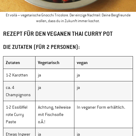
Et voilà – vegetarische Gnocchi Tricolore. Der einzige Nachteil: Deine Bergfreunde
wollen, dass du in Zukunft immer kochst.
REZEPT FÜR DEN VEGANEN THAI CURRY POT
DIE ZUTATEN (FÜR 2 PERSONEN)
:
Zutaten
Vegetarisch
vegan
1-2 Karotten
ja
ja
ca. 4
ja
ja
Champignons
1-2 Esslöffel
Achtung, teilweise
In veganer Form erhältlich.
rote Curry
mit Fischsoße
Paste
o.Ä.!
Etwas Ingwer
ja
ja