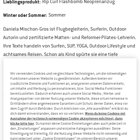
Lieblingsprodukt:
Rip Curl Flashbomb Neoprenanzug
Winter oder Sommer:
Sommer
Daniela Mischon-Gros ist Flugbegleiterin, Surferin, Outdoor-
Autorin und zertifizierte Matten- und Reformer-Pilates-Lehrerin.
Ihre Texte handeln von Surfen, SUP, YOGA, Outdoor-Lifestyle und
achtsames Reisen. Schon als Kind spürte sie eine tiefe
Sehnsucht nach dem Meer, die sie auf einem Kalifornien-Trip
endgültig zum Surfen brachte. Seitdem reist sie regelmäßig zu
Wir verwenden Cookies und vergleichbare Technologien, um die notwendigen
Funktionen unserer Website zu gewährleisten. Außerdem bieten wir
Surfspots wie Bali, Portugal und Panama und verbindet ihren
zusätzliche Dienste und Funktionen an, analysieren unseren Datenverkehr,
Beruf mit Outdoorsport und Reisen. Ihre Texte erzählen von
um Inhalte und Werbung zu personalisieren, bzw. Social Media-Funktionen
bereitzustellen. Dadurch erfahren auch unsere Social Media-, Werbe- und
Themen wie Surfen, SUP, Yoga, Outdoor-Lifestyle und
Analysepartner von deiner Nutzung unserer Website; diese sitzen teilweise in
Drittländern ohne angemessene Garantien zum Schutz deiner Daten, etwa vor
nachhaltiges Reisen. Daniela zeigt, wie sich Beruf und
dem Zugriff durch Behörden. Durch Anklicken von „Alle auswählen“ erklärst du
Leidenschaft für den Outdoorsport vereinen lassen.
Wenn du keine Cookies mit
dich damit einverstanden, dass wir so verfahren.
Ausnahme der technisch notwendigen Cookie akzeptieren möchtest, dann
klicke bitte hier
. Du kannst deine Cookie Einstellungen aber auch jederzeit in
LIEBLINGE VON DANIELA
den „Einstellungen“ anpassen und einzelne Kategorien auswählen. Deine
Einwilligung ist freiwillig, für die Nutzung dieser Website nicht notwendig und
kann jederzeit unter „Cookie Einstellungen“ im unteren Bereich unserer