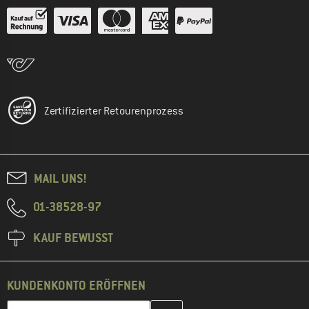
Zertifizierter Retourenprozess
MAIL UNS!
01-38528-97
KAUF BEWUSST
KUNDENKONTO ERÖFFNEN
Gib hier deine E-Mail-Adresse ein und erstelle im nächsten Schri
E-Mail-Adresse