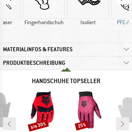
faser
Fingerhandschuh
Isoliert
PFC-/P
MATERIALINFOS & FEATURES
PRODUKTBESCHREIBUNG
HANDSCHUHE TOPSELLER
bis 30%
25%
Rabatt
Rabatt