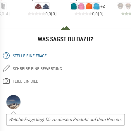
+
2
5,0
(
4
)
0,0
(
0
)
0,0
(
0
)
WAS SAGST DU DAZU?
STELLE EINE FRAGE
SCHREIBE EINE BEWERTUNG
TEILE EIN BILD