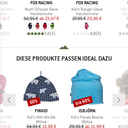
MARKE
MARKE
PEAK
FOX RACING
FOX RACING
Artikel
Artikel
Artik
ki Glove Mitt
Youth Dirtpaw Glove
Kid's Ranger Glove
Kid
gruppe
Produktgruppe
Produktgruppe
Pro
uhe
Handschuhe
Handschuhe
Ha
eis
duzierter Preis
Preis
reduzierter Preis
Preis
reduzierter Preis
7,18 €
32,95 €
ab
23,07 €
27,95 €
20,96 €
1
0,0
(
0
)
5,0
(
2
)
0,0
(
0
)
DIESE PRODUKTE PASSEN IDEAL DAZU
bis 60%
60%
60
Rabatt
Rabatt
Raba
E
MARKE
MARKE
M
RA
FINKID
ISBJÖRN
I
Artikel
Artikel
Artikel
rry Mitt
Kid's Hitti Nordik
Kid's Panda Beanie
Kid's Squ
gruppe
Produktgruppe
Produktgruppe
uhe
Mütze
Mütze
eis
duzierter Preis
Preis
reduzierter Preis
Preis
reduzierter Preis
3,98 €
34,95 €
13,98 €
29,95 €
ab
11,98 €
49,9