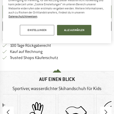
Einwilligung ist freiwillig, für die Nutzung dieser Website nicht notwendig und
kann jederzeit unter „Cookie Einstellungen“ im unteren Bereich unserer
Webseite widerrufen oder erstmals vergeben werden. Weitere Informationen,
BENACHRICHTIGUNG EINRICHTEN
auch zu Risiken der Drittlandstransfers, findest du in unseren
Datenschutzhinweisen
.
MERKEN
VERGLEICHEN
EINSTELLUNGEN
ALLE AUSWÄHLEN
Finde mehr Informationen zu den Versand
Portofrei ab 69 € (AT)
Gehe hier zu den Rückgabe-Richtlinie
100 Tage Rückgaberecht
Finde die Zahlungs-Infos hier! Öffnet sich 
Kauf auf Rechnung
Finde alle Infos hier!
Trusted Shops Käuferschutz
AUF EINEN BLICK
Sportiver, wasserdichter Skihandschuh für Kids