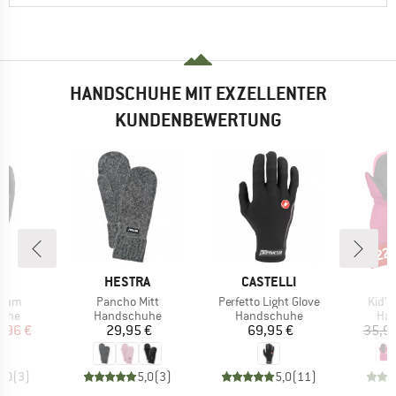
HANDSCHUHE MIT EXZELLENTER
KUNDENBEWERTUNG
22
Raba
KE
MARKE
MARKE
M
HESTRA
CASTELLI
R
Artikel
Artikel
Artike
mium
Pancho Mitt
Perfetto Light Glove
Kid's
gruppe
Produktgruppe
Produktgruppe
Pro
uhe
Handschuhe
Handschuhe
Ha
eis
duzierter Preis
Preis
Preis
7,96 €
29,95 €
69,95 €
35,95
5,0
(
3
)
5,0
(
3
)
5,0
(
11
)