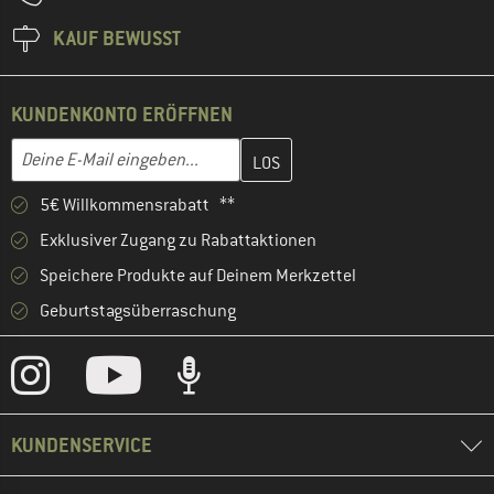
KAUF BEWUSST
KUNDENKONTO ERÖFFNEN
Gib hier deine E-Mail-Adresse ein und erstelle im nächsten Schri
E-Mail-Adresse
5€ Willkommensrabatt **
Exklusiver Zugang zu Rabattaktionen
Speichere Produkte auf Deinem Merkzettel
Geburtstagsüberraschung
KUNDENSERVICE