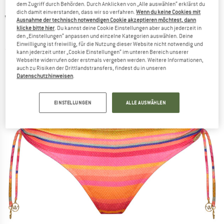
dem Zugriff durch Behörden. Durch Anklicken von „Alle auswählen“ erklärst du
dich damit einverstanden, dass wir so verfahren.
Wenn du keine Cookies mit
WATERCULT
-
Women's Dopamine Stripe
Ausnahme der technisch notwendigen Cookie akzeptieren möchtest, dann
klicke bitte hier
. Du kannst deine Cookie Einstellungen aber auch jederzeit in
Bikini Bottoms 697 - Bikini-Bottom
den „Einstellungen“ anpassen und einzelne Kategorien auswählen. Deine
Einwilligung ist freiwillig, für die Nutzung dieser Website nicht notwendig und
(0)
kann jederzeit unter „Cookie Einstellungen“ im unteren Bereich unserer
Webseite widerrufen oder erstmals vergeben werden. Weitere Informationen,
auch zu Risiken der Drittlandstransfers, findest du in unseren
Datenschutzhinweisen
.
EINSTELLUNGEN
ALLE AUSWÄHLEN