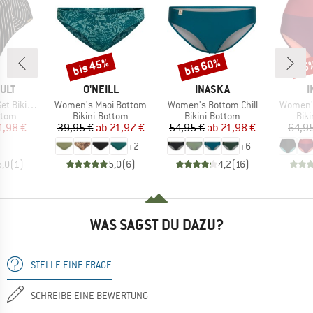
bis 45%
bis 60%
15
Rabatt
Rabatt
Raba
MARKE
MARKE
M
ULT
O'NEILL
INASKA
I
Artikel
Artikel
Artikel
toms No. 263
Women's Maoi Bottom
Women's Bottom Chill
Women's
ruppe
Produktgruppe
Produktgruppe
Pro
ttom
Bikini-Bottom
Bikini-Bottom
Bik
eis
duzierter Preis
Preis
reduzierter Preis
Preis
reduzierter Preis
4,98 €
39,95 €
ab
21,97 €
54,95 €
ab
21,98 €
64,9
+
2
+
6
5,0
(
1
)
5,0
(
6
)
4,2
(
16
)
WAS SAGST DU DAZU?
STELLE EINE FRAGE
SCHREIBE EINE BEWERTUNG