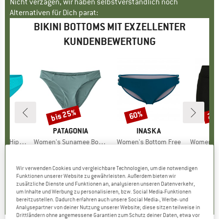
Nicht verzagen, wir haben selbstverständlich noch
Alternativen für Dich parat:
BIKINI BOTTOMS MIT EXZELLENTER
KUNDENBEWERTUNG
bis 25%
60%
20
Rabatt
Rabatt
Raba
LLY
MARKE
PATAGONIA
MARKE
INASKA
M
SE
ster Pant
Artikel
Women's Sunamee Bottoms
Artikel
Women's Bottom Free
Artikel
Women's Collect
ruppe
ttom
Produktgruppe
Bikini-Bottom
Produktgruppe
Bikini-Bottom
Pro
Bik
eis
duzierter Preis
19,98 €
64,95 €
ab
Preis
reduzierter Preis
48,71 €
51,95 €
ab
Preis
reduzierter Preis
20,78 €
69,95
Wir verwenden Cookies und vergleichbare Technologien, um die notwendigen
+
1
Funktionen unserer Website zu gewährleisten. Außerdem bieten wir
5,0
(
1
)
5,0
(
3
)
5,0
(
9
)
zusätzliche Dienste und Funktionen an, analysieren unseren Datenverkehr,
um Inhalte und Werbung zu personalisieren, bzw. Social Media-Funktionen
bereitzustellen. Dadurch erfahren auch unsere Social Media-, Werbe- und
Analysepartner von deiner Nutzung unserer Website; diese sitzen teilweise in
Drittländern ohne angemessene Garantien zum Schutz deiner Daten, etwa vor