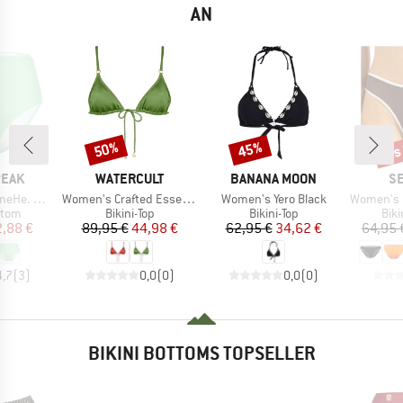
AN
bis
50%
45%
Rabatt
Rabatt
Raba
MARKE
MARKE
M
PEAK
WATERCULT
BANANA MOON
SE
Artikel
Artikel
Artikel
s High Waist
Women's Crafted Essentials Bikini Top No. 7231
Women's Yero Black
Women's Beach B
ruppe
Produktgruppe
Produktgruppe
Pro
ttom
Bikini-Top
Bikini-Top
Bik
eis
duzierter Preis
Preis
reduzierter Preis
Preis
reduzierter Preis
2,88 €
89,95 €
44,98 €
62,95 €
34,62 €
64,95 
4,7
(
3
)
0,0
(
0
)
0,0
(
0
)
BIKINI BOTTOMS TOPSELLER