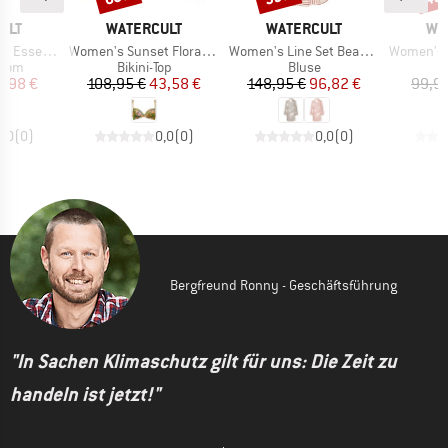
MARKE
MARKE
MA
ULT
WATERCULT
WATERCULT
WA
Artikel
Artikel
Artikel
 Bottoms No. 676
Women's Sunset Florals Bikini Top 7374
Women's Line Set Beach Shirt Long
Women's Coastal Bo
ruppe
Produktgruppe
Produktgruppe
P
ttom
Bikini-Top
Bluse
Bi
eis
duzierter Preis
Preis
reduzierter Preis
Preis
reduzierter Preis
9,98 €
108,95 €
43,58 €
148,95 €
96,82 €
99,9
0,0
(
0
)
0,0
(
0
)
0,0
(
0
)
Bergfreund Ronny - Geschäftsführung
"In Sachen Klimaschutz gilt für uns: Die Zeit zu
handeln ist jetzt!"