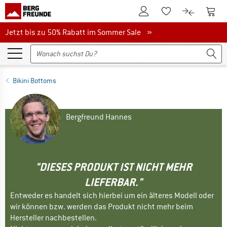
Zum Kundenkonto
Zum 
Zum Merkzettel.
Zum Produk
Jetzt bis zu 50% Rabatt im Sommer Sale
Jetzt bis zu 50% Rabatt im Sommer Sale »
Bikini Bottoms
Bergfreund Hannes
"DIESES PRODUKT IST NICHT MEHR
LIEFERBAR."
Entweder es handelt sich hierbei um ein älteres Modell oder
wir können bzw. werden das Produkt nicht mehr beim
Hersteller nachbestellen.