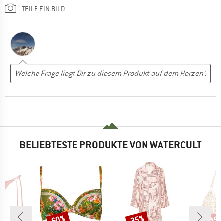
TEILE EIN BILD
BELIEBTESTE PRODUKTE VON WATERCULT
60%
35%
45
Rabatt
Rabatt
Raba