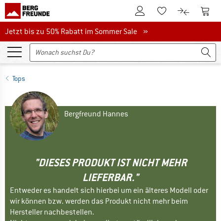
Zum Kundenkonto
Zum 
Zum Merkzettel.
Zum Produk
Jetzt bis zu 50% Rabatt im Sommer Sale
Jetzt bis zu 50% Rabatt im Sommer Sale »
Tops
Bergfreund Hannes
"DIESES PRODUKT IST NICHT MEHR
LIEFERBAR."
Entweder es handelt sich hierbei um ein älteres Modell oder
wir können bzw. werden das Produkt nicht mehr beim
Hersteller nachbestellen.