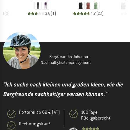
0,0
(
0
)
3,0
(
1
)
4,7
(
23
)
Bergfreundin Johanna -
Nachhaltigkeitsmanagement
"Ich suche nach kleinen und großen Ideen, wie die
Bergfreunde nachhaltiger werden können."
Portofrei ab 69 € (AT)
100 Tage
Rückgaberecht
Rechnungskauf