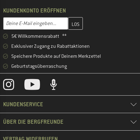
KUNDENKONTO ERÖFFNEN
Gib hier deine E-Mail-Adresse ein und erstelle im nächsten Schri
E-Mail-Adresse
5€ Willkommensrabatt **
Exklusiver Zugang zu Rabattaktionen
Speichere Produkte auf Deinem Merkzettel
Geburtstagsüberraschung
KUNDENSERVICE
ÜBER DIE BERGFREUNDE
VERTRAG WIDERRUFEN