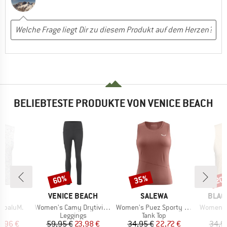
BELIEBTESTE PRODUKTE VON VENICE BEACH
60%
35%
20
Rabatt
Rabatt
Raba
E
MARKE
MARKE
MARK
JA
VENICE BEACH
SALEWA
BLAC
Artikel
Artikel
Artikel
abaluM.
Women's Camy Drytivity Brushed Tights 1/1
Women's Puez Sporty Dry Tank
Women's 
duktgruppe
Produktgruppe
Produktgruppe
P
Leggings
Tank Top
T
eis
duzierter Preis
Preis
reduzierter Preis
Preis
reduzierter Preis
4,96 €
59,95 €
23,98 €
34,95 €
22,72 €
34,9