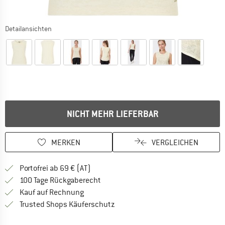
Detailansichten
NICHT MEHR LIEFERBAR
MERKEN
VERGLEICHEN
Finde mehr Informationen zu den Versand
Portofrei ab 69 € (AT)
Gehe hier zu den Rückgabe-Richtlinie
100 Tage Rückgaberecht
Finde die Zahlungs-Infos hier! Öffnet sich 
Kauf auf Rechnung
Finde alle Infos hier!
Trusted Shops Käuferschutz