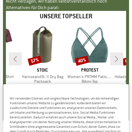
Nicht verzagen, wir haben selbstverständlich noch
Alternativen für Dich parat:
UNSERE TOPSELLER
57%
40%
80
Rabatt
Rabatt
Raba
E
OX
MARKE
STOIC
MARKE
PROTEST
k T-Shirt
Artikel
HarnosandSt. II Dry Bag
Artikel
Women's PRTMM Patio Triangle
Artikel
HeladagenSt. Insulated
gruppe
irt
Produktgruppe
Packsack
Produktgruppe
Bikini-Top
Pro
Isol
eis
duzierter Preis
62,97 €
9,95 €
ab
Preis
reduzierter Preis
4,28 €
39,95 €
Preis
reduzierter Preis
23,97 €
24,95
Wir verwenden Cookies und vergleichbare Technologien, um die notwendigen
4,3
(
3
)
5,0
(
2
)
4,9
(
23
)
Funktionen unserer Website zu gewährleisten. Außerdem bieten wir
zusätzliche Dienste und Funktionen an, analysieren unseren Datenverkehr,
um Inhalte und Werbung zu personalisieren, bzw. Social Media-Funktionen
bereitzustellen. Dadurch erfahren auch unsere Social Media-, Werbe- und
Analysepartner von deiner Nutzung unserer Website; diese sitzen teilweise in
Drittländern ohne angemessene Garantien zum Schutz deiner Daten, etwa vor
dem Zugriff durch Behörden. Durch Anklicken von „Alle auswählen“ erklärst du