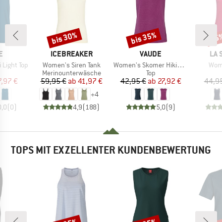
bis 30%
bis 35%
25
Rabatt
Rabatt
Raba
E
MARKE
MARKE
MA
E
ICEBREAKER
VAUDE
LA 
Artikel
Artikel
Artik
Light Top
Women's Siren Tank
Women's Skomer Hiking Top
Wome
duktgruppe
Produktgruppe
Produktgruppe
Merinounterwäsche
Top
eis
duzierter Preis
Preis
reduzierter Preis
Preis
reduzierter Preis
7,97 €
59,95 €
ab
41,97 €
42,95 €
ab
27,92 €
44,9
+
4
0,0
(
0
)
4,9
(
188
)
5,0
(
9
)
TOPS MIT EXZELLENTER KUNDENBEWERTUNG