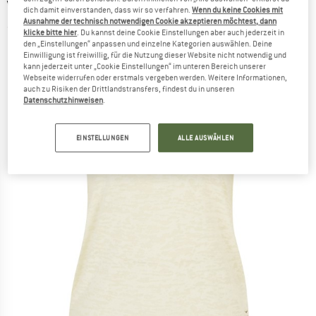
VENICE BEACH
-
Women's Ylvie Tank Top
dich damit einverstanden, dass wir so verfahren.
Wenn du keine Cookies mit
Ausnahme der technisch notwendigen Cookie akzeptieren möchtest, dann
(0)
klicke bitte hier
. Du kannst deine Cookie Einstellungen aber auch jederzeit in
den „Einstellungen“ anpassen und einzelne Kategorien auswählen. Deine
Einwilligung ist freiwillig, für die Nutzung dieser Website nicht notwendig und
kann jederzeit unter „Cookie Einstellungen“ im unteren Bereich unserer
Webseite widerrufen oder erstmals vergeben werden. Weitere Informationen,
auch zu Risiken der Drittlandstransfers, findest du in unseren
Datenschutzhinweisen
.
EINSTELLUNGEN
ALLE AUSWÄHLEN