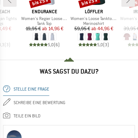
bis 25%
bis 25%
bis
Rabatt
Rabatt
Raba
MARKE
MARKE
M
BEACH
ENDURANCE
LÖFFLER
IR
Artikel
Artikel
Artikel
an Tights
Women's Regier Loose Fit Top
Women's Loose Tanktop Merino-Tencel
Women's S
tgruppe
Produktgruppe
Produktgruppe
gs
Tank Top
Merinoshirt
eis
duzierter Preis
Preis
reduzierter Preis
Preis
reduzierter Preis
3,49 €
19,95 €
ab
14,96 €
59,95 €
ab
44,96 €
39,95 
3,3
(
3
)
5,0
(
6
)
5,0
(
3
)
WAS SAGST DU DAZU?
STELLE EINE FRAGE
SCHREIBE EINE BEWERTUNG
TEILE EIN BILD