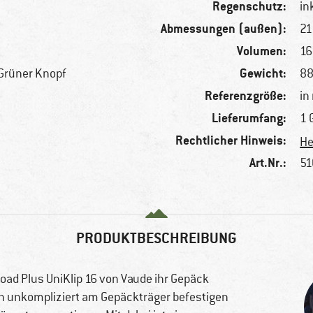
Regenschutz:
in
Abmessungen (außen):
21
Volumen:
16 
Gewicht:
 Grüner Knopf
88
Referenzgröße:
in
Lieferumfang:
1 
Rechtlicher Hinweis:
He
Art.Nr.:
51
PRODUKTBESCHREIBUNG
oad Plus UniKlip 16 von Vaude ihr Gepäck
ch unkompliziert am Gepäckträger befestigen