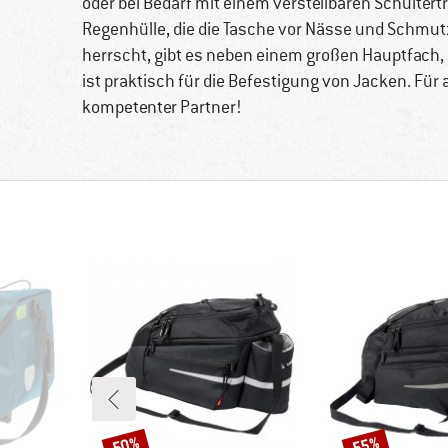
oder bei Bedarf mit einem verstellbaren Schultertr
Regenhülle, die die Tasche vor Nässe und Schmut
herrscht, gibt es neben einem großen Hauptfach,
ist praktisch für die Befestigung von Jacken. Für
kompetenter Partner!
50%
55%
Rabatt
Rabatt