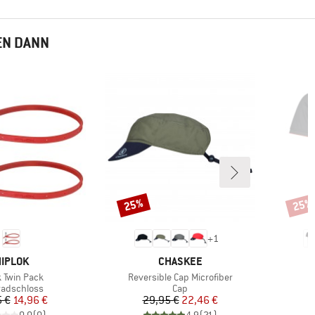
EN DANN
25%
25%
Rabatt
Rabat
+
1
ARKE
MARKE
IPLOK
CHASKEE
el
Artikel
k Twin Pack
Reversible Cap Microfiber
uktgruppe
Produktgruppe
radschloss
Cap
Preis
reduzierter Preis
Preis
reduzierter Preis
5 €
14,96 €
29,95 €
22,46 €