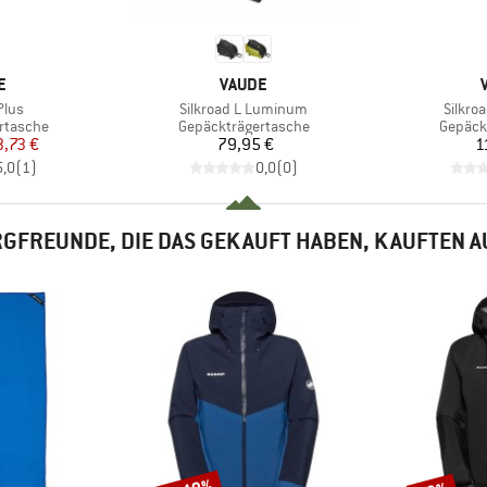
E
MARKE
E
VAUDE
Artikel
Artikel
Plus
Silkroad L Luminum
Silkro
pe
Produktgruppe
Produk
rtasche
Gepäckträgertasche
Gepäck
eis
duzierter Preis
Preis
,73 €
79,95 €
1
5,0
(
1
)
0,0
(
0
)
GFREUNDE, DIE DAS GEKAUFT HABEN, KAUFTEN 