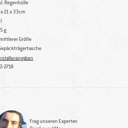
kl. Regenhülle
 x 21 x 33cm
l
5 g
 mittlerer Größe
Gepäckträgertasche
rstellerangaben
0-2718
Frag unseren Experten