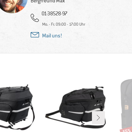
Bergfreund Max
01-38528-97
Mo. - Fr. 09:00 - 17:00 Uhr
Mail uns!
55%
Rabat