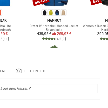
bis 40%
50%
Rabatt
Rabatt
MARKE
M
PEAK
MAMMUT
M
Artikel
Artikel
ltra Lite
Crater IV Hardshell Hooded Jacket
Women's Ducan Guide 
pe
Produktgruppe
Prod
andtuch
Regenjacke
Hard
eis
duzierter Preis
Preis
reduzierter Preis
,29 €
439,95 €
ab
269,97 €
299,9
,7
(
11
)
4,5
(
2
)
TUNG
TEILE EIN BILD