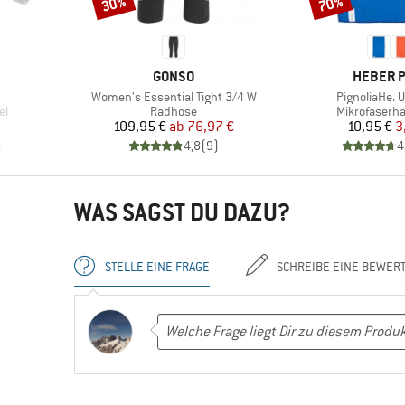
30%
70%
Rabatt
Rabatt
MARKE
MARKE
GONSO
HEBER 
Artikel
Artikel
Women's Essential Tight 3/4 W
PignoliaHe. U
Produktgruppe
Produktgrup
el
Radhose
Mikrofaserh
Preis
reduzierter Preis
Pr
re
109,95 €
ab
76,97 €
10,95 €
3
)
4,8
(
9
)
4
WAS SAGST DU DAZU?
STELLE EINE FRAGE
SCHREIBE EINE BEWER