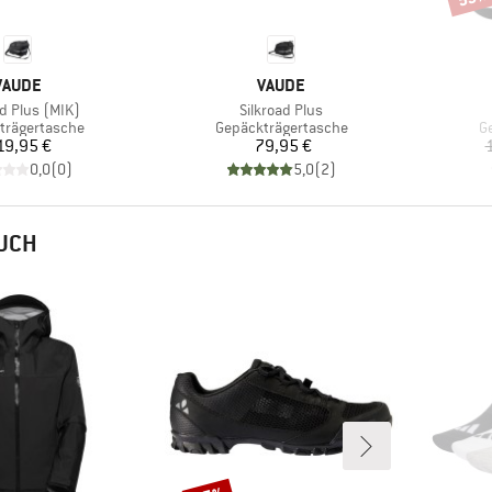
MARKE
MARKE
VAUDE
VAUDE
Artikel
ad Plus (MIK)
Silkroad Plus
tgruppe
Produktgruppe
P
trägertasche
Gepäckträgertasche
G
Preis
Preis
19,95 €
79,95 €
0,0
(
0
)
5,0
(
2
)
AUCH