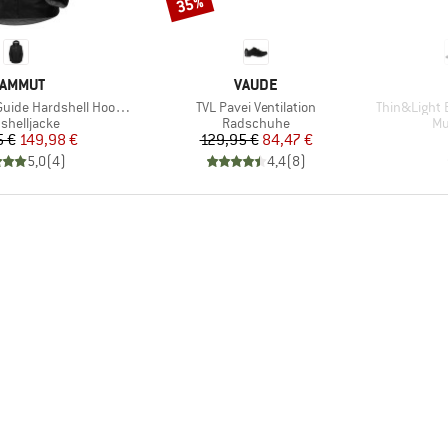
35%
Rabatt
ARKE
MARKE
AMMUT
VAUDE
Artikel
Artikel
Hardshell Hooded Jacket
TVL Pavei Ventilation
Thin&Light Es
uktgruppe
Produktgruppe
Pr
shelljacke
Radschuhe
Mu
Preis
reduzierter Preis
Preis
reduzierter Preis
5 €
149,98 €
129,95 €
84,47 €
5,0
(
4
)
4,4
(
8
)