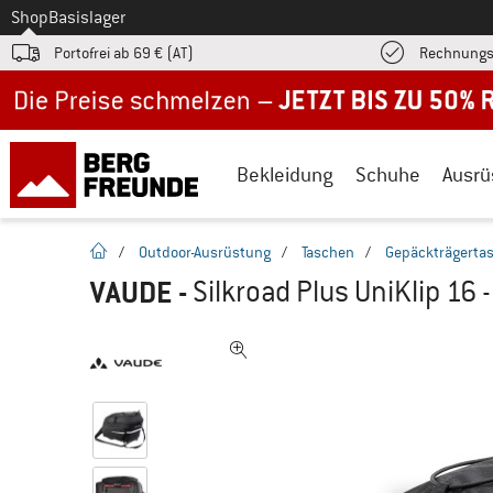
Zum
Shop
Basislager
Portofrei ab 69 € (AT)
Rechnungs
Jetzt bis zu 50% Rabatt im Sommer Sale
Bekleidung
Schuhe
Ausrü
Startseite
/
Outdoor-Ausrüstung
/
Taschen
/
Gepäckträgerta
VAUDE
-
Silkroad Plus UniKlip 16