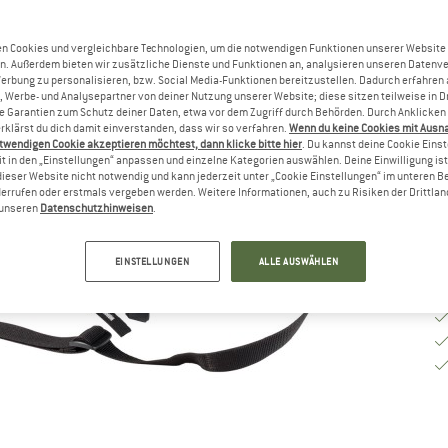
G
n Cookies und vergleichbare Technologien, um die notwendigen Funktionen unserer Website
n. Außerdem bieten wir zusätzliche Dienste und Funktionen an, analysieren unseren Datenv
Werbung zu personalisieren, bzw. Social Media-Funktionen bereitzustellen. Dadurch erfahren
, Werbe- und Analysepartner von deiner Nutzung unserer Website; diese sitzen teilweise in D
Li
Garantien zum Schutz deiner Daten, etwa vor dem Zugriff durch Behörden. Durch Anklicken 
rklärst du dich damit einverstanden, dass wir so verfahren.
Wenn du keine Cookies mit Ausn
M
twendigen Cookie akzeptieren möchtest, dann klicke bitte hier
. Du kannst deine Cookie Eins
t in den „Einstellungen“ anpassen und einzelne Kategorien auswählen. Deine Einwilligung ist f
dieser Website nicht notwendig und kann jederzeit unter „Cookie Einstellungen“ im unteren B
errufen oder erstmals vergeben werden. Weitere Informationen, auch zu Risiken der Drittlan
n unseren
Datenschutzhinweisen
.
EINSTELLUNGEN
ALLE AUSWÄHLEN