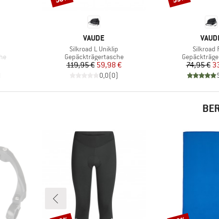
MARKE
MARK
VAUDE
VAUD
Artikel
Artikel
Silkroad L Uniklip
Silkroad 
Produktgruppe
Produktgrup
he
Gepäckträgertasche
Gepäckträge
Preis
reduzierter Preis
Pr
re
119,95 €
59,98 €
74,95 €
33
)
0,0
(
0
)
BER