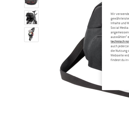
Wir verwende
gewährleiste
Inhalte und 
Social Media-
angemessene 
auswählen“ e
technisch no
auch jederzei
die Nutzung 
Webseite wid
findest du i