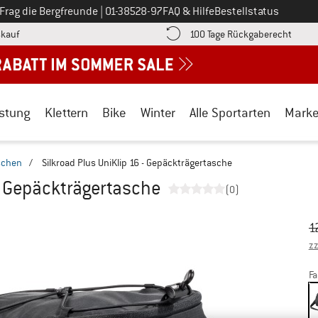
Ruf uns an unter
Frag die Bergfreunde
|
01-38528-97
FAQ & Hilfe
Bestellstatus
Finde die Zahlungs-Infos hier! Öffnet sich in einer Infobox
Gehe h
kauf
100 Tage Rückgaberecht
stung
Klettern
Bike
Winter
Alle Sportarten
Mark
schen
/
Silkroad Plus UniKlip 16 - Gepäckträgertasche
 - Gepäckträgertasche
(0)
Ur
Pr
1
zz
Fa