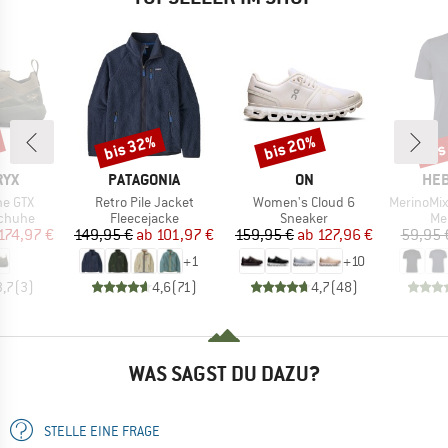
bis 32%
bis 20%
bis
Rabatt
Rabatt
Raba
MARKE
MARKE
MA
RYX
PATAGONIA
ON
HEB
Artikel
Artikel
Artikel
ne GTX
Retro Pile Jacket
Women's Cloud 6
MerinoMix150 Pi
uppe
Produktgruppe
Produktgruppe
Pr
chuhe
Fleecejacke
Sneaker
Me
eis
duzierter Preis
Preis
reduzierter Preis
Preis
reduzierter Preis
174,97 €
149,95 €
ab
101,97 €
159,95 €
ab
127,96 €
59,95 
+
1
+
10
3,7
(
3
)
4,6
(
71
)
4,7
(
48
)
WAS SAGST DU DAZU?
STELLE EINE FRAGE