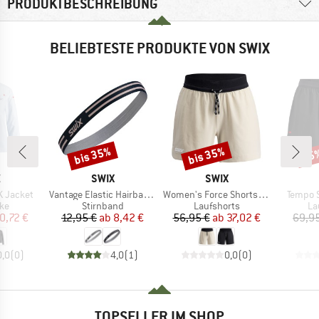
PRODUKTBESCHREIBUNG
BELIEBTESTE PRODUKTE VON SWIX
bis 35%
bis 35%
35
Rabatt
Rabatt
Raba
KE
MARKE
MARKE
X
SWIX
SWIX
Artikel
Artikel
Artikel
 Jacket
Vantage Elastic Hairbands 2-Pack
Women's Force Shorts 5-Inch
Tempo S
tgruppe
Produktgruppe
Produktgruppe
Pr
ke
Stirnband
Laufshorts
La
eis
duzierter Preis
Preis
reduzierter Preis
Preis
reduzierter Preis
0,72 €
12,95 €
ab
8,42 €
56,95 €
ab
37,02 €
69,9
0,0
(
0
)
4,0
(
1
)
0,0
(
0
)
TOPSELLER IM SHOP