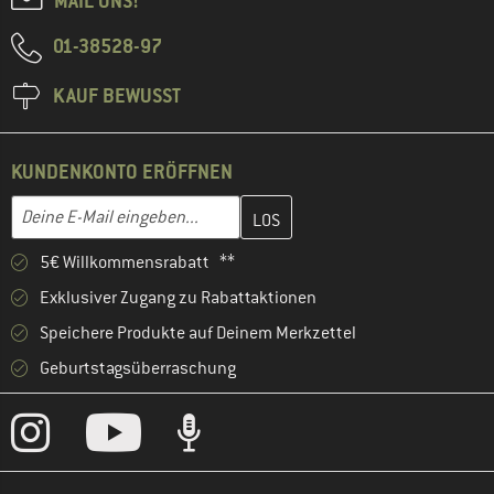
MAIL UNS!
01-38528-97
KAUF BEWUSST
KUNDENKONTO ERÖFFNEN
Gib hier deine E-Mail-Adresse ein und erstelle im nächsten Schri
E-Mail-Adresse
5€ Willkommensrabatt **
Exklusiver Zugang zu Rabattaktionen
Speichere Produkte auf Deinem Merkzettel
Geburtstagsüberraschung