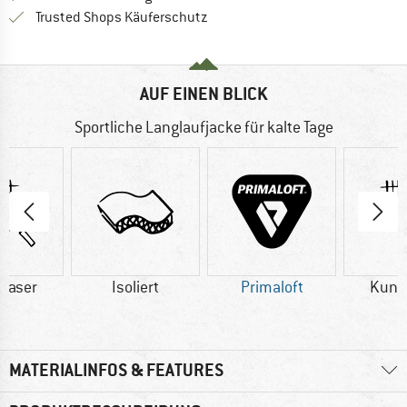
Finde alle Infos hier!
Trusted Shops Käuferschutz
AUF EINEN BLICK
Sportliche Langlaufjacke für kalte Tage
faser
Isoliert
Primaloft
Kuns
MATERIALINFOS & FEATURES