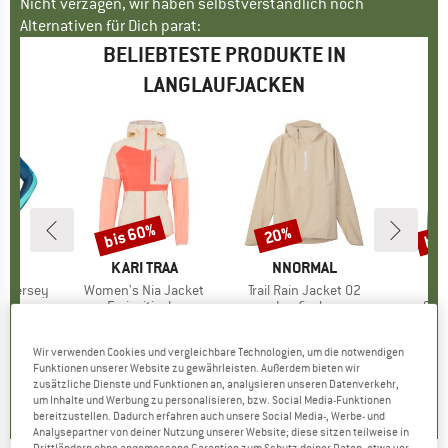
Nicht verzagen, wir haben selbstverständlich noch
Alternativen für Dich parat:
BELIEBTESTE PRODUKTE IN
LANGLAUFJACKEN
bis 60%
bis
20%
Rabatt
Rabatt
Raba
FUL
MARKE
KARI TRAA
MARKE
NNORMAL
M
M
x Jersey
Artikel
Women's Nia Jacket
Artikel
Trail Rain Jacket 02
Ar
B
ruppe
acke
Produktgruppe
Freizeitjacke
Produktgruppe
Laufjacke
Pro
Soft
eis
duzierter Preis
1,98 €
148,95 €
ab
Preis
reduzierter Preis
59,58 €
219,95 €
Preis
reduzierter Preis
175,96 €
184,95 
Wir verwenden Cookies und vergleichbare Technologien, um die notwendigen
Funktionen unserer Website zu gewährleisten. Außerdem bieten wir
0,0
(
0
)
0,0
(
0
)
0,0
(
0
)
zusätzliche Dienste und Funktionen an, analysieren unseren Datenverkehr,
um Inhalte und Werbung zu personalisieren, bzw. Social Media-Funktionen
bereitzustellen. Dadurch erfahren auch unsere Social Media-, Werbe- und
Analysepartner von deiner Nutzung unserer Website; diese sitzen teilweise in