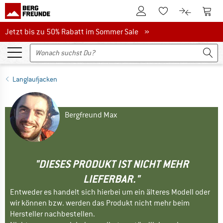
Zum Kundenkonto
Zum 
Zum Merkzettel.
Zum Produk
Jetzt bis zu 50% Rabatt im Sommer Sale
Jetzt bis zu 50% Rabatt im Sommer Sale »
Langlaufjacken
Bergfreund Max
"DIESES PRODUKT IST NICHT MEHR
LIEFERBAR."
Entweder es handelt sich hierbei um ein älteres Modell oder
wir können bzw. werden das Produkt nicht mehr beim
Hersteller nachbestellen.