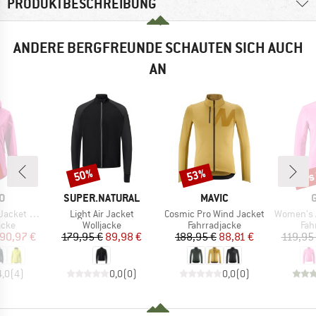
PRODUKTBESCHREIBUNG
ANDERE BERGFREUNDE SCHAUTEN SICH AUCH
AN
bis
50%
53%
Rabatt
Rabatt
Raba
E
MARKE
MARKE
O
SUPER.NATURAL
MAVIC
Artikel
Artikel
Artikel
 Essential
Light Air Jacket
Cosmic Pro Wind Jacket
Women's Adventu
gruppe
Produktgruppe
Produktgruppe
Pro
acke
Wolljacke
Fahrradjacke
Fah
eis
duzierter Preis
Preis
reduzierter Preis
Preis
reduzierter Preis
90,97 €
179,95 €
89,98 €
188,95 €
88,81 €
119,95
4,0
(
4
)
0,0
(
0
)
0,0
(
0
)