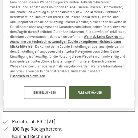
Funktionen unserer Website zu gewährleisten. Außerdem bieten wir
zusätzliche Dienste und Funktionen an, analysieren unseren Datenverkehr,
um Inhalte und Werbung zu personalisieren, bzw. Social Media-Funktionen
bereitzustellen. Dadurch erfahren auch unsere Social Media-, Werbe- und
Analysepartner von deiner Nutzung unserer Website; diese sitzen teilweise in
Drittländern ohne angemessene Garantien zum Schutz deiner Daten, etwa vor
dem Zugriff durch Behörden. Durch Anklicken von „Alle auswählen“ erklärst du
Detailansichten
dich damit einverstanden, dass wir so verfahren.
Wenn du keine Cookies mit
Ausnahme der technisch notwendigen Cookie akzeptieren möchtest, dann
klicke bitte hier
. Du kannst deine Cookie Einstellungen aber auch jederzeit in
den „Einstellungen“ anpassen und einzelne Kategorien auswählen. Deine
Einwilligung ist freiwillig, für die Nutzung dieser Website nicht notwendig und
kann jederzeit unter „Cookie Einstellungen“ im unteren Bereich unserer
Webseite widerrufen oder erstmals vergeben werden. Weitere Informationen,
auch zu Risiken der Drittlandstransfers, findest du in unseren
Datenschutzhinweisen
.
NICHT MEHR LIEFERBAR
EINSTELLUNGEN
ALLE AUSWÄHLEN
MERKEN
VERGLEICHEN
Finde mehr Informationen zu den Versand
Portofrei ab 69 € (AT)
Gehe hier zu den Rückgabe-Richtlinie
100 Tage Rückgaberecht
Finde die Zahlungs-Infos hier! Öffnet sich 
Kauf auf Rechnung