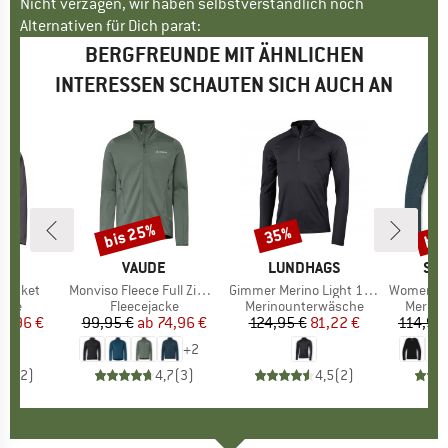
Nicht verzagen, wir haben selbstverständlich noch
Alternativen für Dich parat:
BERGFREUNDE MIT ÄHNLICHEN
INTERESSEN SCHAUTEN SICH AUCH AN
bis 25%
bis
35%
Rabatt
Rabatt
Raba
KE
MARKE
VAUDE
MARKE
LUNDHAGS
MA
SM
 Jacket
Artikel
Monviso Fleece Full Zip Jacket II
Artikel
Gimmer Merino Light 1/2 Zip
Artikel
Women's Merino 250
gruppe
acke
Produktgruppe
Fleecejacke
Produktgruppe
Merinounterwäsche
Produk
Merino
eis
duzierter Preis
15,96 €
99,95 €
ab
Preis
reduzierter Preis
74,96 €
124,95 €
Preis
reduzierter Preis
81,22 €
114,95
+
2
3,5
(
2
)
4,7
(
3
)
4,5
(
2
)