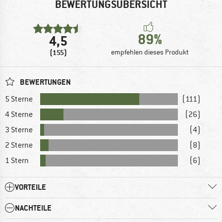
BEWERTUNGSÜBERSICHT
89%
4,5
(155)
empfehlen dieses Produkt
BEWERTUNGEN
5 Sterne
(111)
4 Sterne
(26)
3 Sterne
(4)
2 Sterne
(8)
1 Stern
(6)
VORTEILE
NACHTEILE