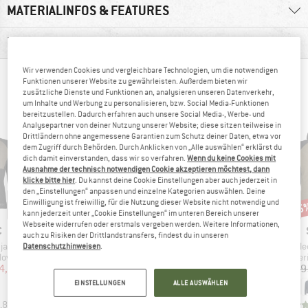
MATERIALINFOS & FEATURES
PRODUKTBESCHREIBUNG
Wir verwenden Cookies und vergleichbare Technologien, um die notwendigen
ANDERE BERGFREUNDE SCHAUTEN SICH AUCH
Funktionen unserer Website zu gewährleisten. Außerdem bieten wir
zusätzliche Dienste und Funktionen an, analysieren unseren Datenverkehr,
AN
um Inhalte und Werbung zu personalisieren, bzw. Social Media-Funktionen
bereitzustellen. Dadurch erfahren auch unsere Social Media-, Werbe- und
Analysepartner von deiner Nutzung unserer Website; diese sitzen teilweise in
Drittländern ohne angemessene Garantien zum Schutz deiner Daten, etwa vor
dem Zugriff durch Behörden. Durch Anklicken von „Alle auswählen“ erklärst du
dich damit einverstanden, dass wir so verfahren.
Wenn du keine Cookies mit
Ausnahme der technisch notwendigen Cookie akzeptieren möchtest, dann
klicke bitte hier
. Du kannst deine Cookie Einstellungen aber auch jederzeit in
den „Einstellungen“ anpassen und einzelne Kategorien auswählen. Deine
Einwilligung ist freiwillig, für die Nutzung dieser Website nicht notwendig und
bis 50%
bis 50%
45
Rabatt
Rabatt
Raba
kann jederzeit unter „Cookie Einstellungen“ im unteren Bereich unserer
Webseite widerrufen oder erstmals vergeben werden. Weitere Informationen,
KE
MARKE
MARKE
C
STOIC
STOIC
auch zu Risiken der Drittlandstransfers, findest du in unseren
Artikel
Artikel
Artikel
p Pullover
MerinoFleece335 KuolpaSt. II Zip Hoody
MerinoFleece260 FlenSt. Zip Hoody
MerinoFleece270 Ku
Datenschutzhinweisen
.
ruppe
Produktgruppe
Produktgruppe
Pro
lover
Merinohoodie
Merinohoodie
Mer
eis
duzierter Preis
Preis
reduzierter Preis
Preis
reduzierter Preis
4,99 €
189,95 €
ab
94,98 €
189,95 €
ab
94,98 €
169,9
EINSTELLUNGEN
ALLE AUSWÄHLEN
+
1
+
2
,8
(
13
)
4,5
(
15
)
4,4
(
15
)