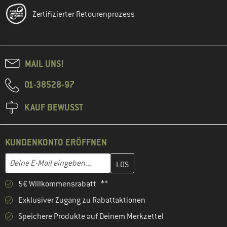
Zertifizierter Retourenprozess
MAIL UNS!
01-38528-97
KAUF BEWUSST
KUNDENKONTO ERÖFFNEN
Gib hier deine E-Mail-Adresse ein und erstelle im nächsten Schri
E-Mail-Adresse
5€ Willkommensrabatt **
Exklusiver Zugang zu Rabattaktionen
Speichere Produkte auf Deinem Merkzettel