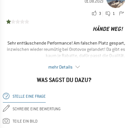
01.08.2023
3
1
HÄNDE WEG!
Sehr enttäuschende Performance! Am falschen Platz gespart,
inzwischen wieder reumütig bei Orotovox gelandet! Da gibt es
kaum je Rabatte, dafür passt die Qualität.
Der Hoodie stinkt nach 1x tragen wie eine Fleecejacke aus
mehr Details
den 1990er Jahren! Keinerlei Vorteil einer Merino-Qualität
erkennbar.
WAS SAGST DU DAZU?
NACHTEILE
Stinkt nach 1x tragen!
STELLE EINE FRAGE
Nein, ich würde das Produkt nicht weiterempfehlen
SCHREIBE EINE BEWERTUNG
TEILE EIN BILD