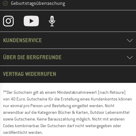
Geburtstagsüberraschung
KUNDENSERVICE
ÜBER DIE BERGFREUNDE
VERTRAG WIDERRUFEN
**Der Gutschein gilt ab einem Mindestabnahmewert (nach Retoure)
von 40 Euro. Gutscheine für die Erstellung eines Kundenkontos können
nur einmal pro Person und Bestellung eingelöst werden. Nicht
anwendbar auf die Kategorien Bücher & Karten, Outdoor Lebensmittel
sowie Gutscheine. Keine Barauszahlung möglich. Nicht mit anderen
Codes kombinierbar. Der Gutschein darf nicht weitergegeben oder
veröffentlicht werden.