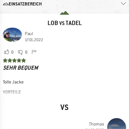
EINSATZBEREICH
LOB
TADEL
VS
Paul
17.01.2022
0
0
SEHR BEQUEM
Tolle Jacke
VORTEILE
Preis / Leistung
VS
Guter Schnitt
Atmungsaktiv
Thomas
Ja, ich würde das Produkt einem Freund empfehlen