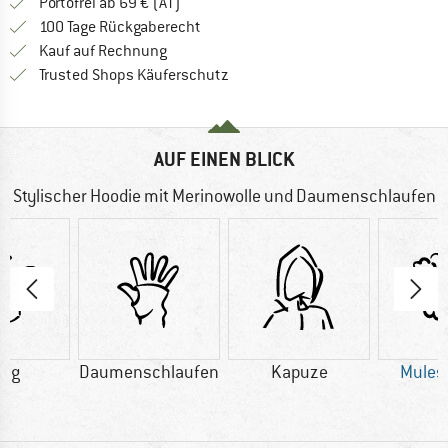
Finde mehr Informationen zu den Versand
Portofrei ab 69 € (AT)
Gehe hier zu den Rückgabe-Richtlinie
100 Tage Rückgaberecht
Finde die Zahlungs-Infos hier! Öffnet sich 
Kauf auf Rechnung
Finde alle Infos hier!
Trusted Shops Käuferschutz
AUF EINEN BLICK
Stylischer Hoodie mit Merinowolle und Daumenschlaufen
0 g
Daumenschlaufen
Kapuze
Mulesi