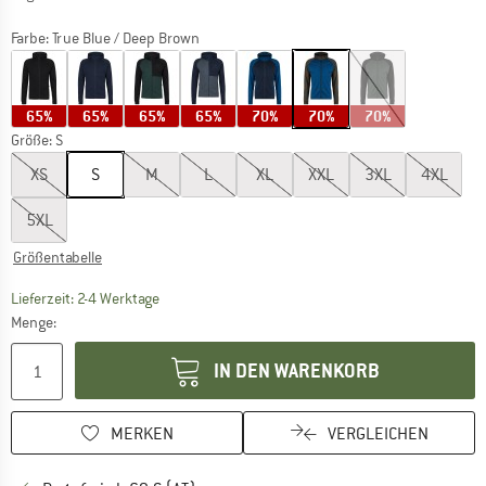
Farbe:
True Blue / Deep Brown
65%
65%
65%
65%
70%
70%
70%
Größe:
S
XS
S
M
L
XL
XXL
3XL
4XL
5XL
Größentabelle
Der Link öffnet sich in einer Infobox und beinhaltet
Lieferzeit: 2-4 Werktage
Menge:
IN DEN WARENKORB
MERKEN
VERGLEICHEN