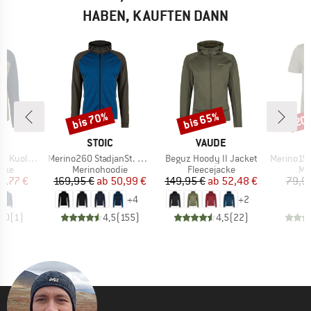
HABEN, KAUFTEN DANN
bis 70%
bis 65%
20
Rabatt
Rabatt
Raba
KE
MARKE
MARKE
C
STOIC
VAUDE
Artikel
Artikel
Artikel
htSt. Jacket
Merino260 StadjanSt. Hoody
Beguz Hoody II Jacket
Merino155 LaholmS
gruppe
Produktgruppe
Produktgruppe
Pr
acke
Merinohoodie
Fleecejacke
Me
eis
duzierter Preis
Preis
reduzierter Preis
Preis
reduzierter Preis
2,77 €
169,95 €
ab
50,99 €
149,95 €
ab
52,48 €
79,9
+
4
+
2
5,0
(
1
)
4,5
(
155
)
4,5
(
22
)