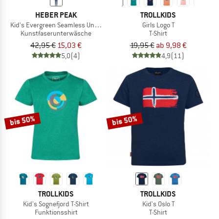
HEBER PEAK
TROLLKIDS
Kid's Evergreen Seamless Underwear Set
Girls Logo T
Kunstfaserunterwäsche
T-Shirt
42,95 €
15,03 €
19,95 €
ab 9,98 €
5,0
(4)
4,9
(11)
bis 50%
bis 50%
TROLLKIDS
TROLLKIDS
Kid's Sognefjord T-Shirt
Kid's Oslo T
Funktionsshirt
T-Shirt