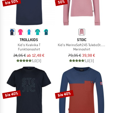
bis 50%
50%
TROLLKIDS
STOIC
Kid's Kvalvika T
Kid's MerinoSoft245 TuleboSt. L/S
Funktionsshirt
Merinoshirt
24,95 €
ab 12,48 €
79,95 €
39,98 €
5,0
(3)
5,0
(3)
bis 40%
bis 40%