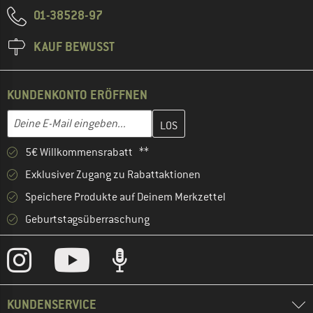
01-38528-97
KAUF BEWUSST
KUNDENKONTO ERÖFFNEN
Gib hier deine E-Mail-Adresse ein und erstelle im nächsten Schri
E-Mail-Adresse
5€ Willkommensrabatt **
Exklusiver Zugang zu Rabattaktionen
Speichere Produkte auf Deinem Merkzettel
Geburtstagsüberraschung
KUNDENSERVICE