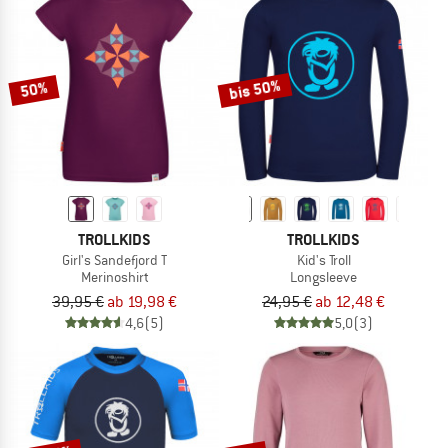
JETZT BIS ZU 50% RABATT
ZUM SOMMER SALE
bis 50%
50%
TROLLKIDS
TROLLKIDS
Girl's Sandefjord T
Kid's Troll
Merinoshirt
Longsleeve
39,95 €
ab 19,98 €
24,95 €
ab 12,48 €
4,6
(5)
5,0
(3)