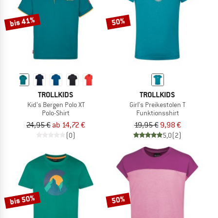
bis 41%
50%
TROLLKIDS
TROLLKIDS
Kid's Bergen Polo XT
Girl's Preikestolen T
Polo-Shirt
Funktionsshirt
24,95 €
ab 14,72 €
19,95 €
9,98 €
(0)
5,0
(2)
bis 50%
50%