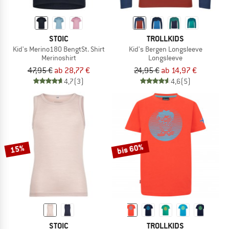
STOIC
TROLLKIDS
Kid's Merino180 BengtSt. Shirt
Kid's Bergen Longsleeve
Merinoshirt
Longsleeve
47,95 €
ab 28,77 €
24,95 €
ab 14,97 €
4,7
(3)
4,6
(5)
bis 60%
15%
STOIC
TROLLKIDS