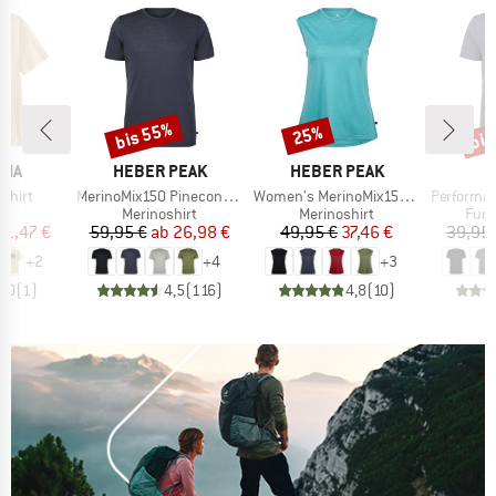
bis 55%
bis
25%
Rabatt
Rabatt
Raba
MARKE
MARKE
NIA
HEBER PEAK
HEBER PEAK
Artikel
Artikel
Artikel
-Shirt
MerinoMix150 PineconeHe. II T-Shirt
Women's MerinoMix150 PineconeHe. Loose Tank
PerformanceMerin
ktgruppe
Produktgruppe
Produktgruppe
Prod
t
Merinoshirt
Merinoshirt
Funk
eis
duzierter Preis
Preis
reduzierter Preis
Preis
reduzierter Preis
31,47 €
59,95 €
ab
26,98 €
49,95 €
37,46 €
39,95 
+
2
+
4
+
3
5,0
(
1
)
4,5
(
116
)
4,8
(
10
)