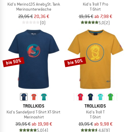
Kid's Merino135 AnebySt. Tank
Kid's Troll T Pro
Merinounterwäsche
T-Shirt
23,95 €
20,36 €
19,95 €
ab 7,98 €
(0)
5,0
(2)
bis 50%
bis 50%
TROLLKIDS
TROLLKIDS
Kid's Sandefjord T-Shirt XT-Shirt
Kid's Troll T
Merinoshirt
T-Shirt
39,95 €
ab 19,98 €
19,95 €
ab 9,98 €
5,0
(4)
4,6
(9)