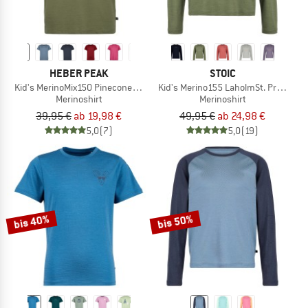
HEBER PEAK
STOIC
Kid's MerinoMix150 PineconeHe. II T-Shirt
Kid's Merino155 LaholmSt. Print L/S
Merinoshirt
Merinoshirt
39,95 €
ab 19,98 €
49,95 €
ab 24,98 €
5,0
(7)
5,0
(19)
bis 40%
bis 50%