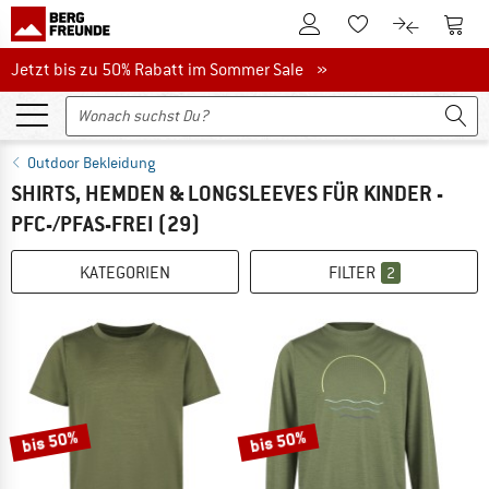
Zum Kundenkonto
Zum 
Zum Merkzettel.
Zum Produk
Jetzt bis zu 50% Rabatt im Sommer Sale
Jetzt bis zu 50% Rabatt im Sommer Sale »
Outdoor Bekleidung
SHIRTS, HEMDEN & LONGSLEEVES FÜR KINDER -
PFC-/PFAS-FREI
(29)
KATEGORIEN
FILTER
2
bis 50%
bis 50%