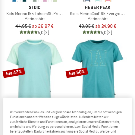
STOIC
HEBER PEAK
Kids Merino155 LaholmSt. Print T-Shirt
Kid's MerinoCool165 EvergreenHe. L
Merinoshirt
Merinoshirt
44,95 €
ab 26,97 €
49,95 €
ab 24,98 €
5,0
(3)
5,0
(2)
bis 47%
bis 50%
Wir verwenden Cookies und vergleichbare Technologien, um die notwendigen
HEBER PEAK
HEBER PEAK
Funktionen unserer Website zu gewährleisten. Außerdem bieten wir
zusätzliche Dienste und Funktionen an, analysieren unseren Datenverkehr,
Kid's MerinoCool165 EvergreenHe. T-Shirt
Kid's MerinoMix150 PineconeHe. Print
um Inhalte und Werbung zu personalisieren, bzw. Social Media-Funktionen
Merinoshirt
Merinoshirt
bereitzustellen. Dadurch erfahren auch unsere Social Media-, Werbe- und