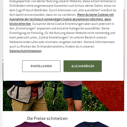
39,95 €
ab 21,17 €
39,95 €
ab 19,98 €
Analysepartner von deiner Nutzung unserer Website; diese sitzen teilweise in
Drittländern ohne angemessene Garantien zum Schutz deiner Daten, etwa vor
4,0
(2)
(0)
dem Zugriff durch Behörden. Durch Anklicken von „Alle auswählen“ erklärst du
dich damit einverstanden, dass wir so verfahren.
Wenn du keine Cookies mit
Ausnahme der technisch notwendigen Cookie akzeptieren möchtest, dann
klicke bitte hier
. Du kannst deine Cookie Einstellungen aber auch jederzeit in
den „Einstellungen“ anpassen und einzelne Kategorien auswählen. Deine
Einwilligung ist freiwillig, für die Nutzung dieser Website nicht notwendig und
kann jederzeit unter „Cookie Einstellungen“ im unteren Bereich unserer
Webseite widerrufen oder erstmals vergeben werden. Weitere Informationen,
auch zu Risiken der Drittlandstransfers, findest du in unseren
Datenschutzhinweisen
.
EINSTELLUNGEN
ALLE AUSWÄHLEN
Die Preise schmelzen