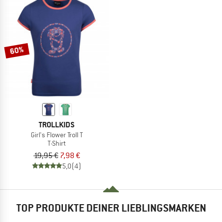
60%
TROLLKIDS
Girl's Flower Troll T
T-Shirt
19,95 €
7,98 €
5,0
(4)
TOP PRODUKTE DEINER LIEBLINGSMARKEN