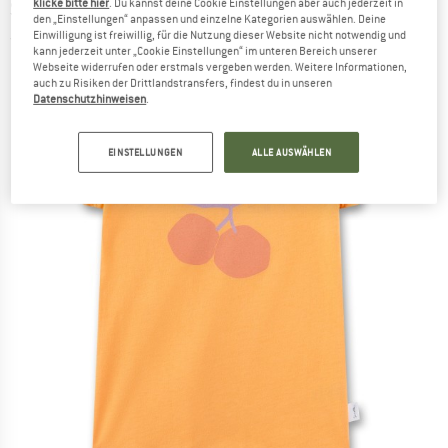
SANETTA
-
klicke bitte hier
. Du kannst deine Cookie Einstellungen aber auch jederzeit in
Kid's T-Shirt 11921 - T-Shirt
den „Einstellungen“ anpassen und einzelne Kategorien auswählen. Deine
Einwilligung ist freiwillig, für die Nutzung dieser Website nicht notwendig und
(0)
kann jederzeit unter „Cookie Einstellungen“ im unteren Bereich unserer
Webseite widerrufen oder erstmals vergeben werden. Weitere Informationen,
auch zu Risiken der Drittlandstransfers, findest du in unseren
Datenschutzhinweisen
.
EINSTELLUNGEN
ALLE AUSWÄHLEN