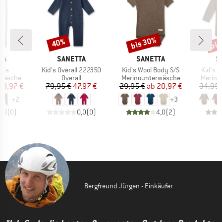
bis 30%
bis
40%
Rabatt
Rabatt
Raba
MARKE
MARKE
M
TA
SANETTA
SANETTA
S
Artikel
Artikel
Artikel
nts
Kid's Overall 222350
Kid's Wool Body S/S
Kid's 
ppe
Produktgruppe
Produktgruppe
Produk
rwäsche
Overall
Merinounterwäsche
Merino
eis
duzierter Preis
Preis
reduzierter Preis
Preis
reduzierter Preis
29,97 €
79,95 €
47,97 €
29,95 €
ab
20,97 €
34,95 
+
2
+
3
0,0
(
0
)
0,0
(
0
)
4,0
(
2
)
Bergfreund Jürgen - Einkäufer