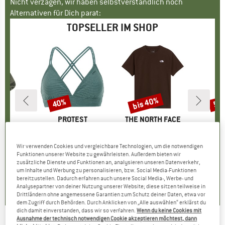
Nicht verzagen, wir haben selbstverständlich noch
Alternativen für Dich parat:
TOPSELLER IM SHOP
bis 40%
40%
57
Rabatt
Rabatt
Raba
KE
C
MARKE
PROTEST
MARKE
THE NORTH FACE
ight Socks
Artikel
Women's PRTMM Patio Triangle
Artikel
Evolution Simple Dome Short Sleeve
Artikel
Harnosan
ruppe
cken
Produktgruppe
Bikini-Top
Produktgruppe
T-Shirt
P
P
eis
duzierter Preis
14,92 €
39,95 €
Preis
reduzierter Preis
23,97 €
26,95 €
ab
Preis
reduzierter Preis
16,17 €
9,95 
Wir verwenden Cookies und vergleichbare Technologien, um die notwendigen
Funktionen unserer Website zu gewährleisten. Außerdem bieten wir
+
13
zusätzliche Dienste und Funktionen an, analysieren unseren Datenverkehr,
um Inhalte und Werbung zu personalisieren, bzw. Social Media-Funktionen
7
(
252
)
4,9
(
23
)
4,8
(
8
)
bereitzustellen. Dadurch erfahren auch unsere Social Media-, Werbe- und
Analysepartner von deiner Nutzung unserer Website; diese sitzen teilweise in
Drittländern ohne angemessene Garantien zum Schutz deiner Daten, etwa vor
dem Zugriff durch Behörden. Durch Anklicken von „Alle auswählen“ erklärst du
dich damit einverstanden, dass wir so verfahren.
Wenn du keine Cookies mit
Ausnahme der technisch notwendigen Cookie akzeptieren möchtest, dann