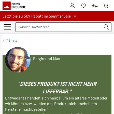
Zum Kundenkonto
Zum 
Zum Merkzettel.
Zum Produk
Jetzt bis zu 50% Rabatt im Sommer Sale
Jetzt bis zu 50% Rabatt im Sommer Sale »
T-Shirts
Bergfreund Max
"DIESES PRODUKT IST NICHT MEHR
LIEFERBAR."
Entweder es handelt sich hierbei um ein älteres Modell oder
wir können bzw. werden das Produkt nicht mehr beim
Hersteller nachbestellen.