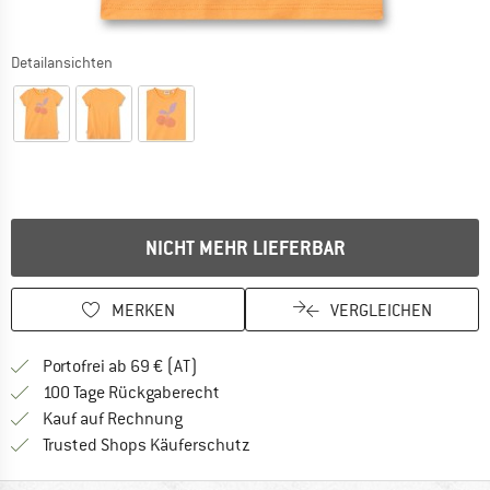
Detailansichten
NICHT MEHR LIEFERBAR
MERKEN
VERGLEICHEN
Finde mehr Informationen zu den Versand
Portofrei ab 69 € (AT)
Gehe hier zu den Rückgabe-Richtlinie
100 Tage Rückgaberecht
Finde die Zahlungs-Infos hier! Öffnet sich 
Kauf auf Rechnung
Finde alle Infos hier!
Trusted Shops Käuferschutz