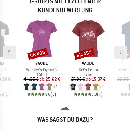
T-SHIRTS MIT EXZELLENTER
KUNDENBEWERTUNG
bis 43%
bis 45%
bis
Rabatt
Rabatt
Raba
MARKE
MARKE
ID
VAUDE
VAUDE
Artikel
Artikel
Artikel
hirt
Women's Cyclist V
Kid's Lezza
Bambo
ktgruppe
Produktgruppe
Produktgruppe
t
T-Shirt
T-Shirt
eis
duzierter Preis
Preis
reduzierter Preis
Preis
reduzierter Preis
9,98 €
44,95 €
ab
25,62 €
27,95 €
ab
15,37 €
39,95 
+
2
+
1
5,0
(
1
)
5,0
(
5
)
5,0
(
4
)
WAS SAGST DU DAZU?