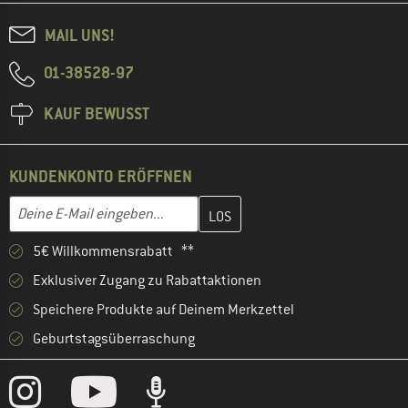
MAIL UNS!
01-38528-97
KAUF BEWUSST
KUNDENKONTO ERÖFFNEN
Gib hier deine E-Mail-Adresse ein und erstelle im nächsten Schri
E-Mail-Adresse
5€ Willkommensrabatt **
Exklusiver Zugang zu Rabattaktionen
Speichere Produkte auf Deinem Merkzettel
Geburtstagsüberraschung