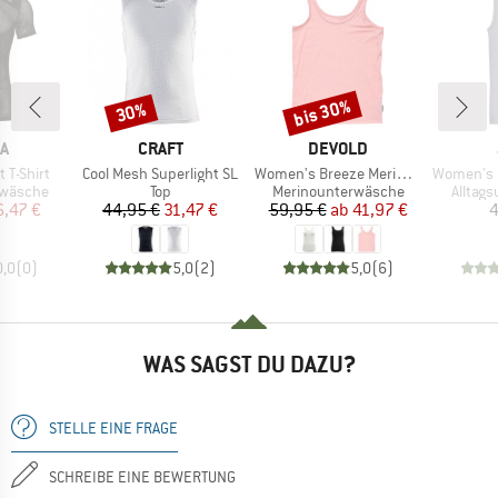
bis 30%
30%
Rabatt
Rabatt
E
MARKE
MARKE
A
CRAFT
DEVOLD
Artikel
Artikel
Artikel
 T-Shirt
Cool Mesh Superlight SL
Women's Breeze Merino 150 Tank
Women's Und
ppe
Produktgruppe
Produktgruppe
Produk
rwäsche
Top
Merinounterwäsche
Alltag
eis
duzierter Preis
Preis
reduzierter Preis
Preis
reduzierter Preis
6,47 €
44,95 €
31,47 €
59,95 €
ab
41,97 €
4
0,0
(
0
)
5,0
(
2
)
5,0
(
6
)
WAS SAGST DU DAZU?
STELLE EINE FRAGE
SCHREIBE EINE BEWERTUNG