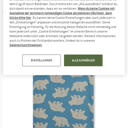
SANETTA
-
Boy Kid's Shirt without Sleeves
dem Zugriff durch Behörden. Durch Anklicken von „Alle auswählen“ erklärst du
dich damit einverstanden, dass wir so verfahren.
Wenn du keine Cookies mit
Allover San Pure - Top
Ausnahme der technisch notwendigen Cookie akzeptieren möchtest, dann
klicke bitte hier
. Du kannst deine Cookie Einstellungen aber auch jederzeit in
(0)
den „Einstellungen“ anpassen und einzelne Kategorien auswählen. Deine
Einwilligung ist freiwillig, für die Nutzung dieser Website nicht notwendig und
kann jederzeit unter „Cookie Einstellungen“ im unteren Bereich unserer
Webseite widerrufen oder erstmals vergeben werden. Weitere Informationen,
auch zu Risiken der Drittlandstransfers, findest du in unseren
Datenschutzhinweisen
.
EINSTELLUNGEN
ALLE AUSWÄHLEN