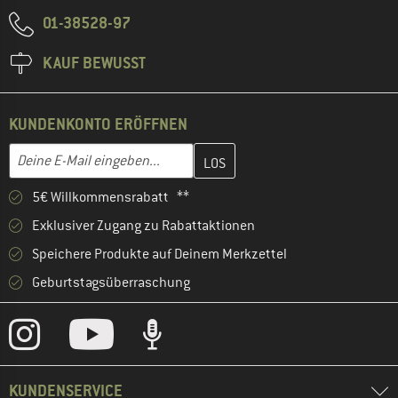
01-38528-97
KAUF BEWUSST
KUNDENKONTO ERÖFFNEN
Gib hier deine E-Mail-Adresse ein und erstelle im nächsten Schri
E-Mail-Adresse
5€ Willkommensrabatt **
Exklusiver Zugang zu Rabattaktionen
Speichere Produkte auf Deinem Merkzettel
Geburtstagsüberraschung
KUNDENSERVICE