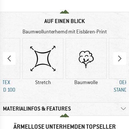
AUF EINEN BLICK
Baumwollunterhemd mit Eisbären-Print
-TEX
Stretch
Baumwolle
OEK
RD 100
STAND
MATERIALINFOS & FEATURES
ÄRMELLOSE UNTERHEMDEN TOPSELLER