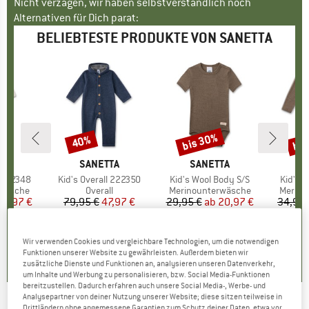
Nicht verzagen, wir haben selbstverständlich noch
Alternativen für Dich parat:
BELIEBTESTE PRODUKTE VON SANETTA
bis 30%
bis
40%
Rabatt
Rabatt
Raba
E
TA
MARKE
SANETTA
MARKE
SANETTA
M
S
l 222348
Artikel
Kid's Overall 222350
Artikel
Kid's Wool Body S/S
Artikel
Kid's 
ppe
rwäsche
Produktgruppe
Overall
Produktgruppe
Merinounterwäsche
Produk
Merino
eis
duzierter Preis
41,97 €
79,95 €
Preis
reduzierter Preis
47,97 €
29,95 €
ab
Preis
reduzierter Preis
20,97 €
34,95 
+
1
+
3
0,0
(
0
)
0,0
(
0
)
4,0
(
2
)
Wir verwenden Cookies und vergleichbare Technologien, um die notwendigen
Funktionen unserer Website zu gewährleisten. Außerdem bieten wir
zusätzliche Dienste und Funktionen an, analysieren unseren Datenverkehr,
um Inhalte und Werbung zu personalisieren, bzw. Social Media-Funktionen
bereitzustellen. Dadurch erfahren auch unsere Social Media-, Werbe- und
Analysepartner von deiner Nutzung unserer Website; diese sitzen teilweise in
Drittländern ohne angemessene Garantien zum Schutz deiner Daten, etwa vor