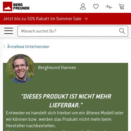
Zum Kundenkonto
Zum 
Zum Merkzettel.
Zum Produk
Jetzt bis zu 50% Rabatt im Sommer Sale
Jetzt bis zu 50% Rabatt im Sommer Sale »
Ärmellose Unterhemden
Bergfreund Hannes
"DIESES PRODUKT IST NICHT MEHR
LIEFERBAR."
Entweder es handelt sich hierbei um ein älteres Modell oder
wir können bzw. werden das Produkt nicht mehr beim
Hersteller nachbestellen.