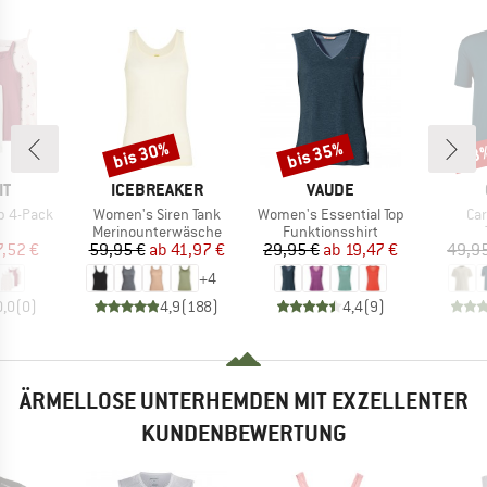
bis 30%
bis 35%
43
Rabatt
Rabatt
Raba
E
MARKE
MARKE
IT
ICEBREAKER
VAUDE
Artikel
Artikel
Art
op 4-Pack
Women's Siren Tank
Women's Essential Top
Car
duktgruppe
Produktgruppe
Produktgruppe
Merinounterwäsche
Funktionsshirt
eis
duzierter Preis
Preis
reduzierter Preis
Preis
reduzierter Preis
7,52 €
59,95 €
ab
41,97 €
29,95 €
ab
19,47 €
49,9
+
4
0,0
(
0
)
4,9
(
188
)
4,4
(
9
)
ÄRMELLOSE UNTERHEMDEN MIT EXZELLENTER
KUNDENBEWERTUNG