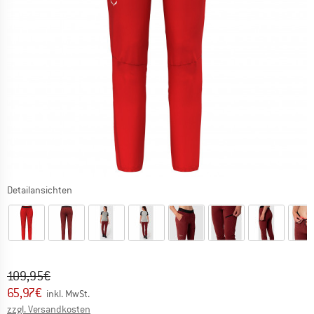
Detailansichten
Ursprünglicher Preis :
Preis:
109,95
€
65,97
€
inkl. MwSt.
Informationen zu den Versandkosten. Öffnet sich in ei
zzgl. Versandkosten