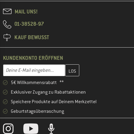
MAIL UNS!
01-38528-97
KAUF BEWUSST
KUNDENKONTO ERÖFFNEN
Gib hier deine E-Mail-Adresse ein und erstelle im nächsten Schri
E-Mail-Adresse
5€ Willkommensrabatt **
Exklusiver Zugang zu Rabattaktionen
Speichere Produkte auf Deinem Merkzettel
Geburtstagsüberraschung