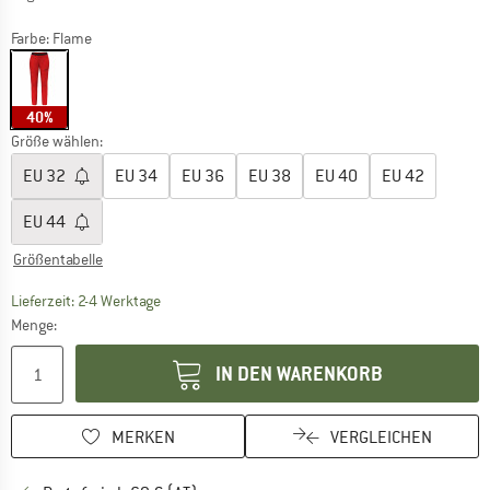
Farbe:
Flame
40%
Größe wählen:
EU
32
EU
34
EU
36
EU
38
EU
40
EU
42
EU
44
Größentabelle
Der Link öffnet sich in einer Infobox und beinhaltet
Lieferzeit: 2-4 Werktage
Menge:
IN DEN WARENKORB
MERKEN
VERGLEICHEN