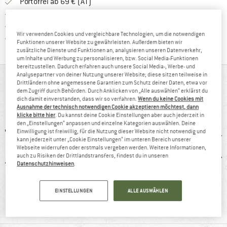
Finde mehr Informationen zu den Versand
Portofrei ab 69 € (AT)
Gehe hier zu den Rückgabe-Richtlinie
100 Tage Rückgaberecht
Finde die Zahlungs-Infos hier! Öffnet sich 
Kauf auf Rechnung
Wir verwenden Cookies und vergleichbare Technologien, um die notwendigen
Finde alle Infos hier!
Trusted Shops Käuferschutz
Funktionen unserer Website zu gewährleisten. Außerdem bieten wir
zusätzliche Dienste und Funktionen an, analysieren unseren Datenverkehr,
um Inhalte und Werbung zu personalisieren, bzw. Social Media-Funktionen
bereitzustellen. Dadurch erfahren auch unsere Social Media-, Werbe- und
Analysepartner von deiner Nutzung unserer Website; diese sitzen teilweise in
AUF EINEN BLICK
Drittländern ohne angemessene Garantien zum Schutz deiner Daten, etwa vor
dem Zugriff durch Behörden. Durch Anklicken von „Alle auswählen“ erklärst du
Wasserabweisende Trekkinghose mit vielen Taschen
dich damit einverstanden, dass wir so verfahren.
Wenn du keine Cookies mit
Ausnahme der technisch notwendigen Cookie akzeptieren möchtest, dann
klicke bitte hier
. Du kannst deine Cookie Einstellungen aber auch jederzeit in
den „Einstellungen“ anpassen und einzelne Kategorien auswählen. Deine
Einwilligung ist freiwillig, für die Nutzung dieser Website nicht notwendig und
kann jederzeit unter „Cookie Einstellungen“ im unteren Bereich unserer
Webseite widerrufen oder erstmals vergeben werden. Weitere Informationen,
auch zu Risiken der Drittlandstransfers, findest du in unseren
Datenschutzhinweisen
.
0 g
100%
Kunden sagen:
Str
EINSTELLUNGEN
ALLE AUSWÄHLEN
Weiterempfehlung
guter Schnitt