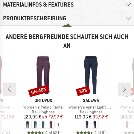
MATERIALINFOS & FEATURES
PRODUKTBESCHREIBUNG
ANDERE BERGFREUNDE SCHAUTEN SICH AUCH
AN
bis 40%
bis
30%
Rabatt
Rabatt
Raba
E
MARKE
MARKE
WA
ORTOVOX
SALEWA
Artikel
Artikel
Artikel
DST Pants
Women's Pelmo Pants
Women's Agner Light 2 DST Pants
Women's
gruppe
Produktgruppe
Produktgruppe
Pro
ose
Trekkinghose
Trekkinghose
Tre
eis
duzierter Preis
Preis
reduzierter Preis
Preis
reduzierter Preis
75,18 €
129,95 €
ab
77,97 €
119,95 €
83,97 €
149,95
+
1
4,7
(
3
)
4,5
(
52
)
4,4
(
8
)